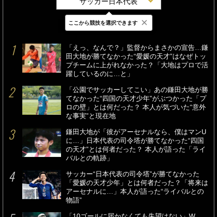
サッカー日本代表
×
ここから競技を選択できます
最新
24時間
週間
「えっ、なんで？」監督からまさかの宣告…鎌
田大地が勝てなかった“愛媛の天才”はなぜトッ
プチームに上がれなかった？「大地はプロで活
躍しているのに…と」
「公園でサッカーしてこい」あの鎌田大地が勝
てなかった“四国の天才少年”がぶつかった「プ
ロの壁」とは何だった？ 本人が気づいた“意外
な事実”と現在地
鎌田大地が「彼がアーセナルなら、僕はマンU
に…」日本代表の司令塔が勝てなかった“四国
の天才”とは何者だった？ 本人が語った「ライ
バルとの軌跡」
サッカー“日本代表の司令塔”が勝てなかった
「愛媛の天才少年」とは何者だった？「将来は
アーセナルに…」本人が語った“ライバルとの
物語”
「10ゴールに届かなくても失望はない」W