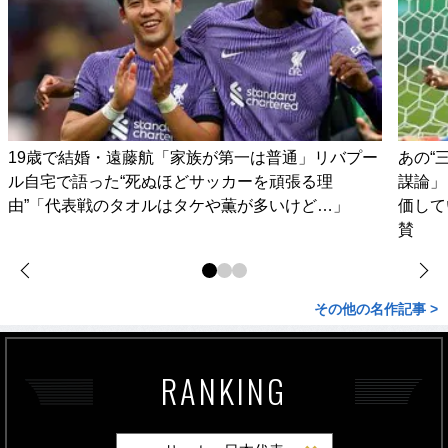
19歳で結婚・遠藤航「家族が第一は普通」リバプー
あの“
ル自宅で語った“死ぬほどサッカーを頑張る理
謀論」
由”「代表戦のタオルはタケや薫が多いけど…」
価して
賛
その他の名作記事 >
RANKING