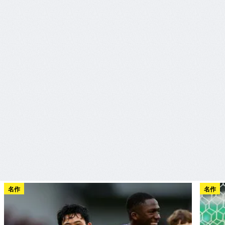
名作
名作