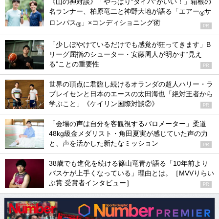
《山の神対談》「やっぱり“タイパ”がいい！」箱根の
名ランナー、柏原竜二と神野大地が語る「エアー
サ
®
ロンパス
」×コンディショニング術
®
PR
「少しぼやけているだけでも感覚が狂ってきます」B
リーグ屈指のシューター・安藤周人が明かす“見え
る”ことの重要性
PR
世界の頂点に君臨し続けるオランダの超人ハリー・ラ
ブレイセンと日本のエースの太田海也「絶対王者から
学ぶこと」《ケイリン国際対談②》
PR
「会場の声は自分を客観視するバロメーター」柔道
48kg級金メダリスト・角田夏実が感じていた声の力
と、声を活かした新たなミッション
PR
38歳でも進化を続ける篠山竜青が語る「10年前より
バスケが上手くなっている」理由とは。［MVVりらい
ぶ賞 受賞者インタビュー］
PR