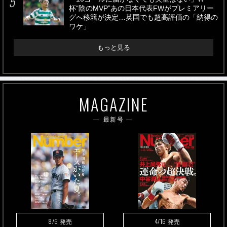
杯“陰のMVP”あの日本代表FWがプレミアリー
グへ移籍が決定…英国でも超高評価の「納得の
ワケ」
もっと見る
MAGAZINE
最新号
8/6
4/16
発売
発売