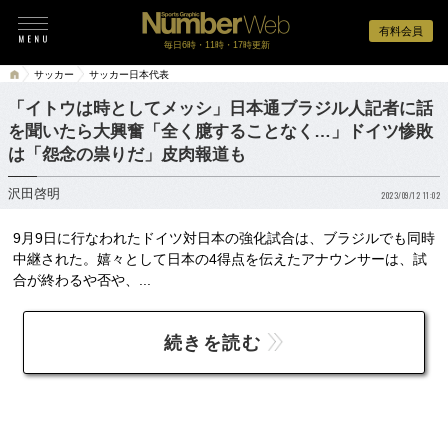
有料会員
毎日6時・11時・17時更新
サッカー
サッカー日本代表
「イトウは時としてメッシ」日本通ブラジル人記者に話
を聞いたら大興奮「全く臆することなく…」ドイツ惨敗
は「怨念の祟りだ」皮肉報道も
沢田啓明
2023/09/12 11:02
9月9日に行なわれたドイツ対日本の強化試合は、ブラジルでも同時
中継された。嬉々として日本の4得点を伝えたアナウンサーは、試
合が終わるや否や、...
続きを読む