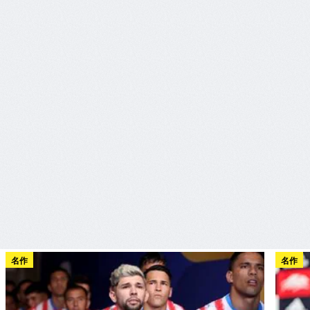
名作
名作