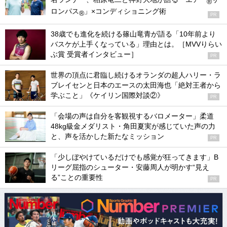
®
ロンパス
」×コンディショニング術
®
PR
38歳でも進化を続ける篠山竜青が語る「10年前より
バスケが上手くなっている」理由とは。［MVVりらい
ぶ賞 受賞者インタビュー］
PR
世界の頂点に君臨し続けるオランダの超人ハリー・ラ
ブレイセンと日本のエースの太田海也「絶対王者から
学ぶこと」《ケイリン国際対談②》
PR
「会場の声は自分を客観視するバロメーター」柔道
48kg級金メダリスト・角田夏実が感じていた声の力
と、声を活かした新たなミッション
PR
「少しぼやけているだけでも感覚が狂ってきます」B
リーグ屈指のシューター・安藤周人が明かす“見え
る”ことの重要性
PR