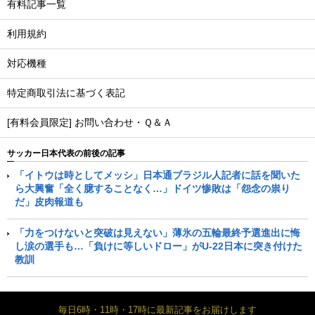
有料記事一覧
利用規約
対応機種
特定商取引法に基づく表記
[有料会員限定] お問い合わせ・Ｑ＆Ａ
サッカー日本代表の前後の記事
「イトウは時としてメッシ」日本通ブラジル人記者に話を聞いた
ら大興奮「全く臆することなく…」ドイツ惨敗は「怨念の祟り
だ」皮肉報道も
「力をつけないと突破は見えない」薄氷の五輪最終予選進出に悔
し涙の選手も…「負けに等しいドロー」がU-22日本に突き付けた
教訓
毎日6時・11時・17時に最新記事をお届けします