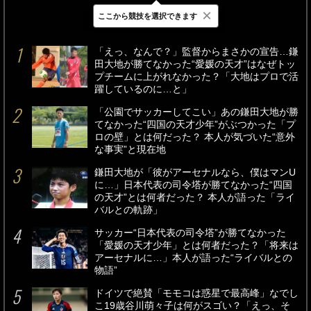
×
ここから競技を選択できます
最新
24時間
週間
「えっ、なんで？」監督からまさかの宣告…鎌
田大地が勝てなかった“愛媛の天才”はなぜトッ
プチームに上がれなかった？「大地はプロで活
躍しているのに…と」
「公園でサッカーしてこい」あの鎌田大地が勝
てなかった“四国の天才少年”がぶつかった「プ
ロの壁」とは何だった？ 本人が気づいた“意外
な事実”と現在地
鎌田大地が「彼がアーセナルなら、僕はマンU
に…」日本代表の司令塔が勝てなかった“四国
の天才”とは何者だった？ 本人が語った「ライ
バルとの軌跡」
サッカー“日本代表の司令塔”が勝てなかった
「愛媛の天才少年」とは何者だった？「将来は
アーセナルに…」本人が語った“ライバルとの
物語”
ドイツで絶賛「モモコは惑星で最高峰」なでし
こ19歳谷川萌々子は何がスゴい？「えっ、そ