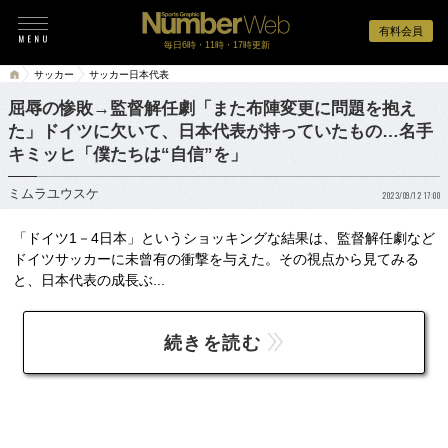
有料会員
毎日6時・11時・17時更新
サッカー
サッカー日本代表
屈辱の惨敗→監督解任劇「また布陣変更に問題を抱え
た」ドイツに欠いて、日本代表が持っていたもの…名手
キミッヒ「僕たちは“自信”を」
ミムラユウスケ
2023/09/12 17:00
「ドイツ1－4日本」というショッキングな結果は、監督解任劇など
ドイツサッカーに未曾有の衝撃を与えた。その視点から見てみる
と、日本代表の成長ぶ...
続きを読む