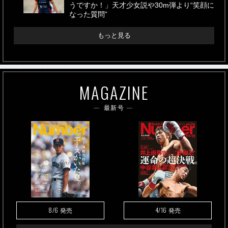
うですか！」天才少女説や30m弾より“笑顔に
なった質問”
もっと見る
MAGAZINE
最新号
8/6
4/16
発売
発売