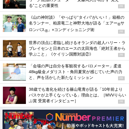
る”ことの重要性
PR
《山の神対談》「やっぱり“タイパ”がいい！」箱根の
名ランナー、柏原竜二と神野大地が語る「エアー
サ
®
ロンパス
」×コンディショニング術
®
PR
世界の頂点に君臨し続けるオランダの超人ハリー・ラ
ブレイセンと日本のエースの太田海也「絶対王者から
学ぶこと」《ケイリン国際対談②》
PR
「会場の声は自分を客観視するバロメーター」柔道
48kg級金メダリスト・角田夏実が感じていた声の力
と、声を活かした新たなミッション
PR
38歳でも進化を続ける篠山竜青が語る「10年前より
バスケが上手くなっている」理由とは。［MVVりらい
ぶ賞 受賞者インタビュー］
PR