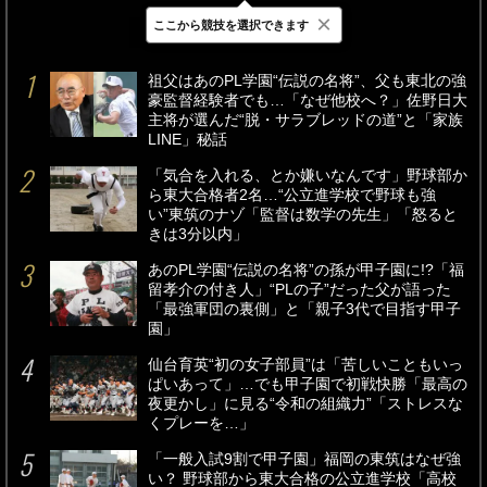
×
ここから競技を選択できます
最新
24時間
週間
祖父はあのPL学園“伝説の名将”、父も東北の強
豪監督経験者でも…「なぜ他校へ？」佐野日大
主将が選んだ“脱・サラブレッドの道”と「家族
LINE」秘話
「気合を入れる、とか嫌いなんです」野球部か
ら東大合格者2名…“公立進学校で野球も強
い”東筑のナゾ「監督は数学の先生」「怒ると
きは3分以内」
あのPL学園“伝説の名将”の孫が甲子園に!?「福
留孝介の付き人」“PLの子”だった父が語った
「最強軍団の裏側」と「親子3代で目指す甲子
園」
仙台育英“初の女子部員”は「苦しいこともいっ
ぱいあって」…でも甲子園で初戦快勝「最高の
夜更かし」に見る“令和の組織力”「ストレスな
くプレーを…」
「一般入試9割で甲子園」福岡の東筑はなぜ強
い？ 野球部から東大合格の公立進学校「高校