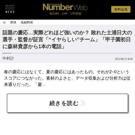
有料会員
毎日6時・11時・17時更新
野球
高校野球
話題の慶応…実際どれほど強いのか？ 敗れた土浦日大の
選手・監督が証言「“イヤらしい”チーム」「甲子園初日
に森林貴彦から1本の電話」
中村計
2023/08/22 06:00
春の慶応にはなくて、夏の慶応にはあったもの。それが2−0という
スコアにつながった。素材のよさと、データ収集および分析力は従
来通りだった。「慶...
続きを読む