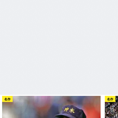
名作
名作