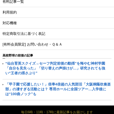
有料記事一覧
利用規約
対応機種
特定商取引法に基づく表記
[有料会員限定] お問い合わせ・Ｑ＆Ａ
高校野球の前後の記事
“仙台育英スクイズ→セーフ判定前後の動揺”を悔やむ神村学園
「自分を見失った」「切り替えの声掛けが…」研究されても強
い“王者の揺さぶり”
「甲子園で応援したい！」倍率4倍超の人気部活「大阪桐蔭吹奏楽
部」の凄すぎる活動とは？ 専用ホールに全国ツアー…入学後に
は“100曲ノック”も
毎日6時・11時・17時に最新記事をお届けします