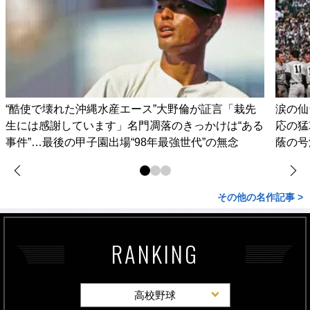
“酷使で壊れた沖縄水産エース”大野倫が証言「栽先
涙の仙
生には感謝しています」名門凋落のきっかけは“ある
応の猛
事件”…最後の甲子園出場“98年最強世代”の無念
蔭の号
その他の名作記事 >
RANKING
高校野球