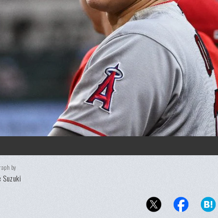
raph by
 Suzuki