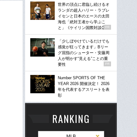
世界の頂点に君臨し続けるオ
ランダの超人ハリー・ラブレ
イセンと日本のエースの太田
海也「絶対王者から学ぶこ
と」《ケイリン国際対談②》
PR
「少しぼやけているだけでも
感覚が狂ってきます」Bリー
グ屈指のシューター・安藤周
人が明かす“見える”ことの重
要性
PR
Number SPORTS OF THE
YEAR 2026 開催決定！ 2026
年を代表するアスリートを表
彰
RANKING
MLB