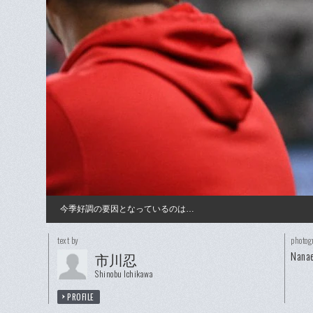
今季好調の要因となっているのは…
text by
photog
Nanae
市川忍
Shinobu Ichikawa
PROFILE