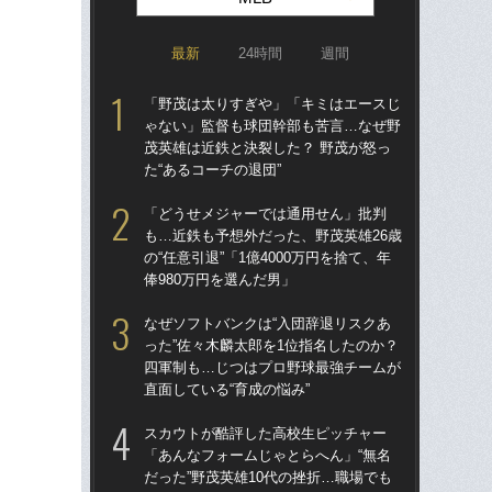
最新
24時間
週間
「野茂は太りすぎや」「キミはエースじ
なぜ
ゃない」監督も球団幹部も苦言…なぜ野
った
茂英雄は近鉄と決裂した？ 野茂が怒っ
四
た“あるコーチの退団”
直面
「どうせメジャーでは通用せん」批判
ス
も…近鉄も予想外だった、野茂英雄26歳
「あ
の“任意引退”「1億4000万円を捨て、年
だっ
俸980万円を選んだ男」
説
なぜソフトバンクは“入団辞退リスクあ
「
った”佐々木麟太郎を1位指名したのか？
ゃ
四軍制も…じつはプロ野球最強チームが
茂英
直面している“育成の悩み”
た“
スカウトが酷評した高校生ピッチャー
「
「あんなフォームじゃとらへん」“無名
も…
だった”野茂英雄10代の挫折…職場でも
の“