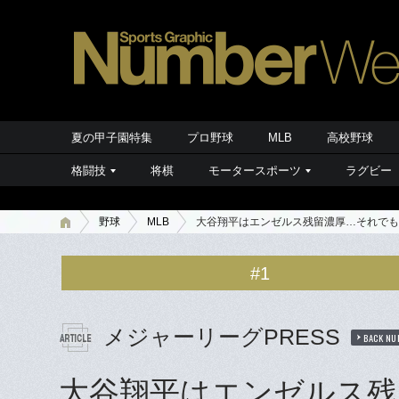
夏の甲子園特集
プロ野球
MLB
高校野球
格闘技
将棋
モータースポーツ
ラグビー
野球
MLB
大谷翔平はエンゼルス残留濃厚…それでも
#1
メジャーリーグPRESS
BACK NU
大谷翔平はエンゼルス残