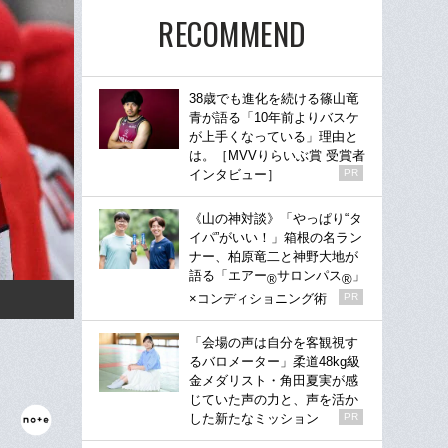
RECOMMEND
38歳でも進化を続ける篠山竜
青が語る「10年前よりバスケ
が上手くなっている」理由と
は。［MVVりらいぶ賞 受賞者
インタビュー］
PR
《山の神対談》「やっぱり“タ
イパ”がいい！」箱根の名ラン
ナー、柏原竜二と神野大地が
語る「エアー
サロンパス
」
®
®
×コンディショニング術
PR
「会場の声は自分を客観視す
るバロメーター」柔道48kg級
金メダリスト・角田夏実が感
じていた声の力と、声を活か
した新たなミッション
PR