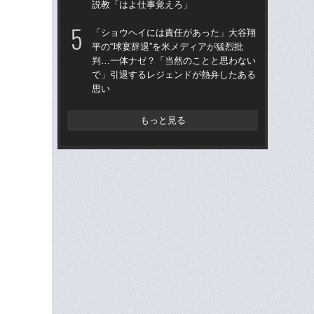
説教「はよ仕事覚えろ」
俸9
「ショウヘイには責任があった」大谷翔
「
平の“球宴辞退”を米メディアが猛烈批
ッ
判…一体ナゼ？「当然のことと思わない
は黒
で」引退するレジェンドが熱弁したある
平
思い
もっと見る