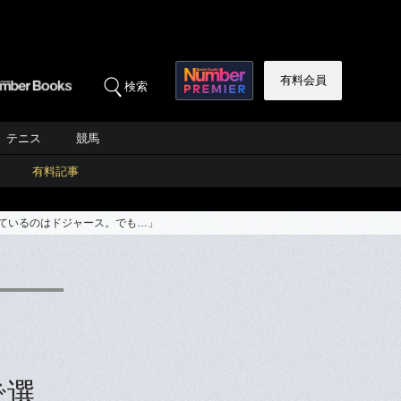
有料会員
検索
テニス
競馬
有料記事
っているのはドジャース。でも…」
で選