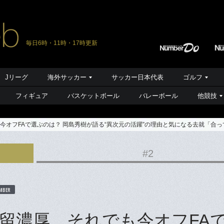
毎日6時・11時・17時更新
Jリーグ
海外サッカー
サッカー日本代表
ゴルフ
フィギュア
バスケットボール
バレーボール
他競技
今オフFAで選ぶのは？ 岡島秀樹が語る“異次元の活躍”の理由と気になる去就「合
#2
MBER
留濃厚…それでも今オフFA