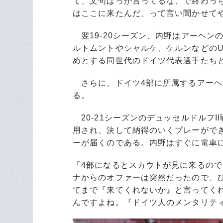
て、文句ばっか言ってるな、で終わっ
はここに来たんだ、って言い聞かせて
翌19-20シーズン、内野はアーヘン
ルトムントやシャルケ、ケルンなどのU
めとする同世代のドイツ代表選手たち
さらに、ドイツ4部に所属するアーヘ
る。
20-21シーズンのデュッセルドルフ
用され、決して納得のいくプレーがで
ーが届くのである。内野はすぐに電車
「4部になるとスカウトが見に来るの
ナからのオファーは突然だったので、
てまで『来てくれないか』と言ってく
んですよね。『ドイツ人のメンタリテ