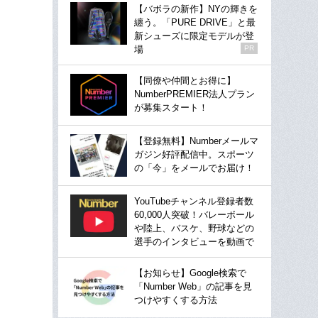
【バボラの新作】NYの輝きを
纏う。「PURE DRIVE」と最
新シューズに限定モデルが登
場
PR
【同僚や仲間とお得に】
NumberPREMIER法人プラン
が募集スタート！
【登録無料】Numberメールマ
ガジン好評配信中。スポーツ
の「今」をメールでお届け！
YouTubeチャンネル登録者数
60,000人突破！バレーボール
や陸上、バスケ、野球などの
選手のインタビューを動画で
【お知らせ】Google検索で
「Number Web」の記事を見
つけやすくする方法