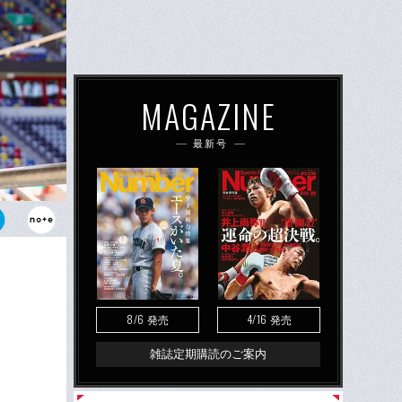
MAGAZINE
最新号
フの内野貴史
8/6
4/16
発売
発売
雑誌定期購読のご案内