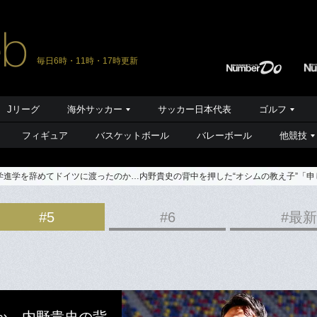
毎日6時・11時・17時更新
Jリーグ
海外サッカー
サッカー日本代表
ゴルフ
フィギュア
バスケットボール
バレーボール
他競技
学進学を辞めてドイツに渡ったのか…内野貴史の背中を押した“オシムの教え子”「
#5
#6
#最新