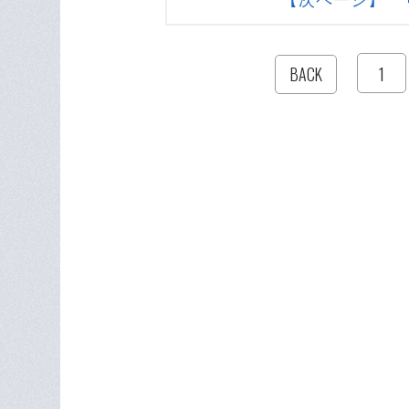
1
BACK