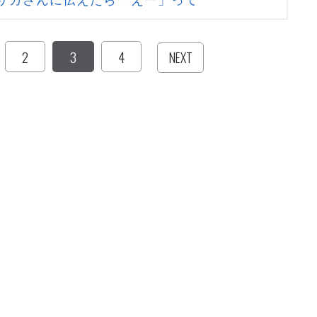
2
3
4
NEXT