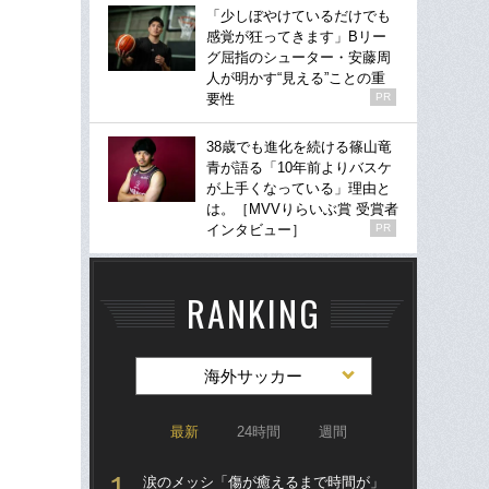
「少しぼやけているだけでも
感覚が狂ってきます」Bリー
グ屈指のシューター・安藤周
人が明かす“見える”ことの重
要性
PR
38歳でも進化を続ける篠山竜
青が語る「10年前よりバスケ
が上手くなっている」理由と
は。［MVVりらいぶ賞 受賞者
インタビュー］
PR
RANKING
海外サッカー
最新
24時間
週間
涙のメッシ「傷が癒えるまで時間が」
“ア