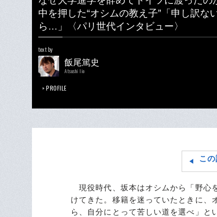
なぜ大学進学を辞めてドイツに渡ったの
中を押した“オシムの教え子”「申し訳な
ら…」〈パリ世代インタビュー〉
text by
飯尾篤史
Atsushi Iio
PROFILE
この
現役時代、坂本はオシムから「野心を
けてきた。移籍を迷っていたときに、
ら、自分にとって苦しい道を選べ」と