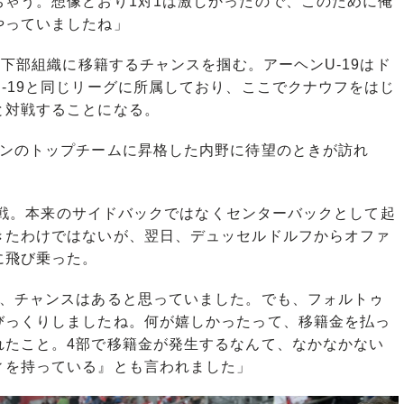
ちゃう。想像どおり1対1は激しかったので、このために俺
やっていましたね」
の下部組織に移籍するチャンスを掴む。アーヘンU-19はド
-19と同じリーグに所属しており、ここでクナウフをはじ
と対戦することになる。
ンのトップチームに昇格した内野に待望のときが訪れ
II戦。本来のサイドバックではなくセンターバックとして起
きたわけではないが、翌日、デュッセルドルフからオファ
に飛び乗った。
で、チャンスはあると思っていました。でも、フォルトゥ
びっくりしましたね。何が嬉しかったって、移籍金を払っ
れたこと。4部で移籍金が発生するなんて、なかなかない
ィを持っている』とも言われました」