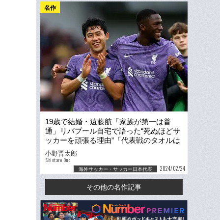
名作
19歳で結婚・遠藤航「家族が第一は普
通」リバプール自宅で語った“死ぬほどサ
ッカーを頑張る理由”「代表戦のタオルは
タケや薫が多いけど…」
小野晋太郎
Shintaro Ono
2024/02/24
海外サッカー・サッカー日本代表
その他の名作記事