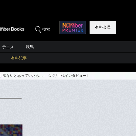
有料会員
検索
テニス
競馬
有料記事
申し訳ないと思っていたら…」〈パリ世代インタビュー〉