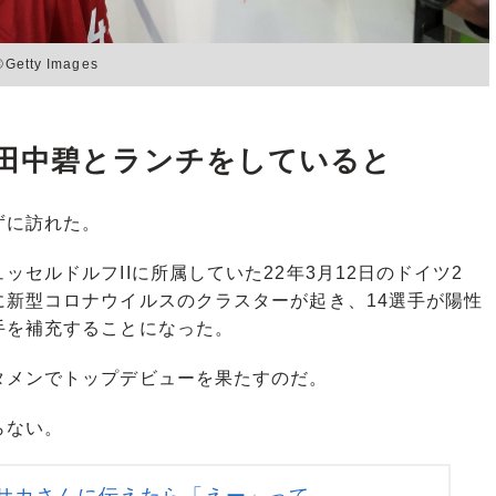
ty Images
田中碧とランチをしていると
ずに訪れた。
セルドルフIIに所属していた22年3月12日のドイツ2
に新型コロナウイルスのクラスターが起き、14選手が陽性
手を補充することになった。
メンでトップデビューを果たすのだ。
らない。
サカさんに伝えたら「えー」って