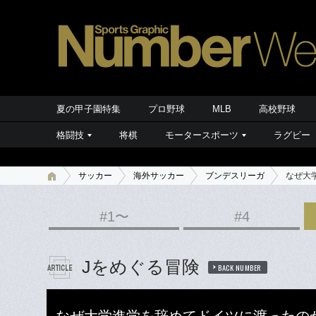
夏の甲子園特集
プロ野球
MLB
高校野球
格闘技
将棋
モータースポーツ
ラグビー
サッカー
海外サッカー
ブンデスリーガ
なぜ大
#1〜
#4
Jをめぐる冒険
BACK NUMBER