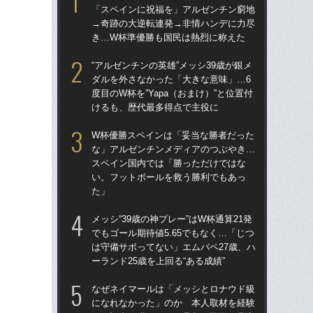
「スペインに祝福を」アルゼンチン窮地
ダ
→奇跡の大逆転連発→非情ハンデに力尽
度目
き…W杯準優勝も国民は熱烈に称えた
け
“アルゼンチンの英雄”メッシ39歳が銀メ
涙
ダルを外さなかった「大きな意味」…6
「
度目のW杯を”Yapa（おまけ）”と位置付
→
けるも、歴代最多得点で主役に
き
W杯優勝スペインは「妥当な勝者だった
「
な」アルゼンチンメディアのつぶやき…
記者
スペイン国内では「勝っただけではな
律
い。フットボールを救う勝利でもあっ
も
た」
［
メッシ“39歳の神プレー”はW杯通算21発
点
でもゴール期待値5.65でもなく…「じつ
は守備サボってない」エムバペ27歳、ハ
W
ーランド25歳を上回る“ある成績”
な
ス
なぜネイマールは「メッシとロナウド級
い
になれなかった」のか 本人取材を経験
た