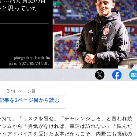
か…内野貴史の背
いと思っていた
Atsushi Iio
photograph by
2023/05/24 17:00
posted
インタビューに応じてくれたデュッセルドル
3
/4
ページ目
記事を1ページ目から読む
持て」「リスクを冒せ」「チャレンジしろ」と言われ続
オシムから「勇気がなければ、幸運は訪れない」「悩んだ
いうアドバイスを受けた坂本だからこそ、内野にも挑戦の