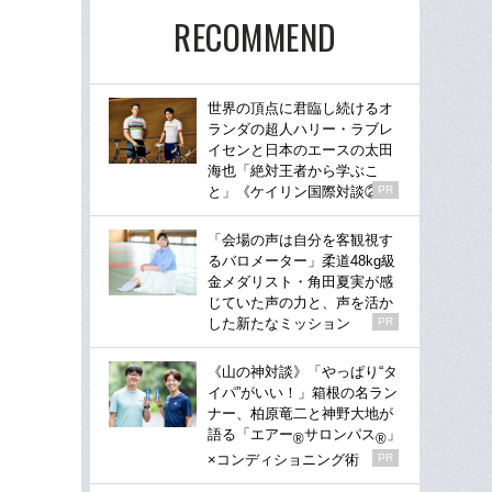
RECOMMEND
世界の頂点に君臨し続けるオ
ランダの超人ハリー・ラブレ
イセンと日本のエースの太田
海也「絶対王者から学ぶこ
と」《ケイリン国際対談②》
PR
「会場の声は自分を客観視す
るバロメーター」柔道48kg級
金メダリスト・角田夏実が感
じていた声の力と、声を活か
した新たなミッション
PR
《山の神対談》「やっぱり“タ
イパ”がいい！」箱根の名ラン
ナー、柏原竜二と神野大地が
語る「エアー
サロンパス
」
®
®
×コンディショニング術
PR