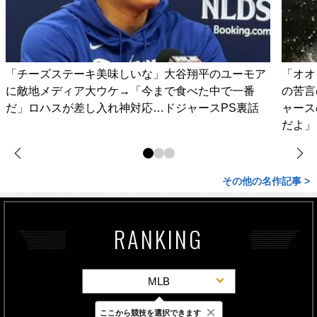
「チーズステーキ美味しいな」大谷翔平のユーモア
「オオ
に敵地メディア大ウケ→「今まで食べた中で一番
の苦言
だ」ロハスが差し入れ神対応…ドジャースPS裏話
ャース
だよ」
その他の名作記事 >
RANKING
MLB
×
ここから競技を選択できます