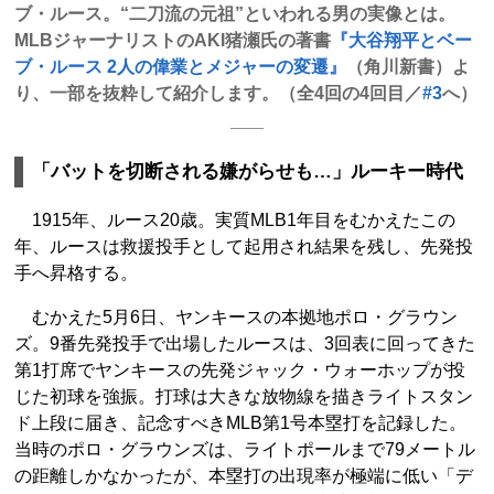
ブ・ルース。“二刀流の元祖”といわれる男の実像とは。
MLBジャーナリストのAKI猪瀬氏の著書
『大谷翔平とベー
ブ・ルース 2人の偉業とメジャーの変遷』
（角川新書）よ
り、一部を抜粋して紹介します。（全4回の4回目／
#3
へ）
「バットを切断される嫌がらせも…」ルーキー時代
1915年、ルース20歳。実質MLB1年目をむかえたこの
年、ルースは救援投手として起用され結果を残し、先発投
手へ昇格する。
むかえた5月6日、ヤンキースの本拠地ポロ・グラウン
ズ。9番先発投手で出場したルースは、3回表に回ってきた
第1打席でヤンキースの先発ジャック・ウォーホップが投
じた初球を強振。打球は大きな放物線を描きライトスタン
ド上段に届き、記念すべきMLB第1号本塁打を記録した。
当時のポロ・グラウンズは、ライトポールまで79メートル
の距離しかなかったが、本塁打の出現率が極端に低い「デ