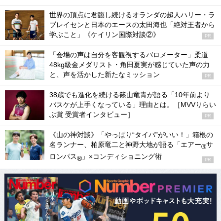
世界の頂点に君臨し続けるオランダの超人ハリー・ラ
ブレイセンと日本のエースの太田海也「絶対王者から
学ぶこと」《ケイリン国際対談②》
PR
「会場の声は自分を客観視するバロメーター」柔道
48kg級金メダリスト・角田夏実が感じていた声の力
と、声を活かした新たなミッション
PR
38歳でも進化を続ける篠山竜青が語る「10年前より
バスケが上手くなっている」理由とは。［MVVりらい
ぶ賞 受賞者インタビュー］
PR
《山の神対談》「やっぱり“タイパ”がいい！」箱根の
名ランナー、柏原竜二と神野大地が語る「エアー
サ
®
ロンパス
」×コンディショニング術
®
PR