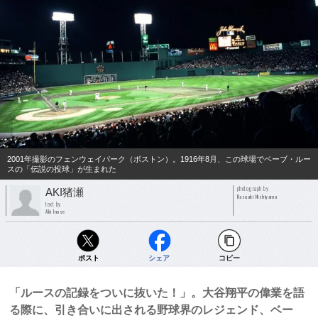
2001年撮影のフェンウェイパーク（ボストン）。1916年8月、この球場でベーブ・ルー
スの「伝説の投球」が生まれた
photograph by
AKI猪瀬
Kazuaki Nishiyama
text by
Aki Inose
ポスト
シェア
コピー
「ルースの記録をついに抜いた！」。大谷翔平の偉業を語
る際に、引き合いに出される野球界のレジェンド、ベー