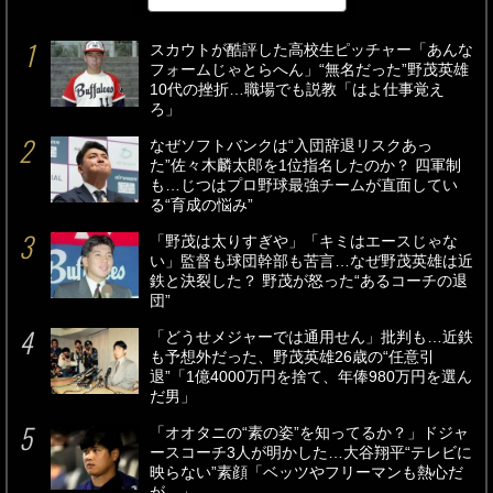
最新
24時間
週間
スカウトが酷評した高校生ピッチャー「あんな
フォームじゃとらへん」“無名だった”野茂英雄
10代の挫折…職場でも説教「はよ仕事覚え
ろ」
なぜソフトバンクは“入団辞退リスクあっ
た”佐々木麟太郎を1位指名したのか？ 四軍制
も…じつはプロ野球最強チームが直面してい
る“育成の悩み”
「野茂は太りすぎや」「キミはエースじゃな
い」監督も球団幹部も苦言…なぜ野茂英雄は近
鉄と決裂した？ 野茂が怒った“あるコーチの退
団”
「どうせメジャーでは通用せん」批判も…近鉄
も予想外だった、野茂英雄26歳の“任意引
退”「1億4000万円を捨て、年俸980万円を選ん
だ男」
「オオタニの“素の姿”を知ってるか？」ドジャ
ースコーチ3人が明かした…大谷翔平“テレビに
映らない”素顔「ベッツやフリーマンも熱心だ
が…」