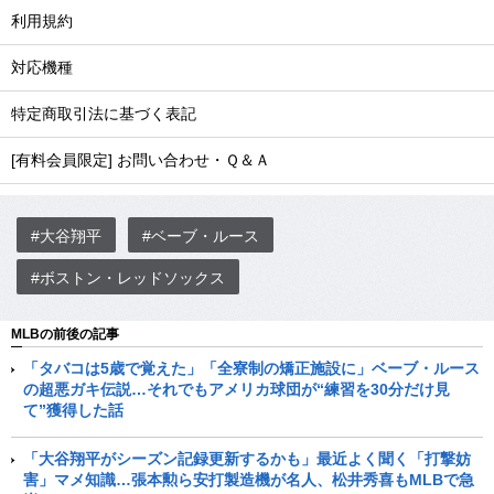
利用規約
対応機種
特定商取引法に基づく表記
[有料会員限定] お問い合わせ・Ｑ＆Ａ
#大谷翔平
#ベーブ・ルース
#ボストン・レッドソックス
MLBの前後の記事
「タバコは5歳で覚えた」「全寮制の矯正施設に」ベーブ・ルース
の超悪ガキ伝説…それでもアメリカ球団が“練習を30分だけ見
て”獲得した話
「大谷翔平がシーズン記録更新するかも」最近よく聞く「打撃妨
害」マメ知識…張本勲ら安打製造機が名人、松井秀喜もMLBで急