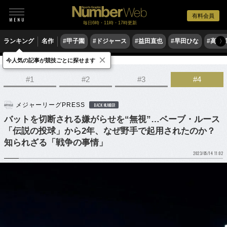
有料会員
毎日6時・11時・17時更新
ランキング
名作
#甲子園
#ドジャース
#益田直也
#早田ひな
#高木
〉
×
今人気の記事が競技ごとに探せます
野球
MLB
#1
#2
#3
#4
メジャーリーグPRESS
BACK NUMBER
バットを切断される嫌がらせを“無視”…ベーブ・ルース
「伝説の投球」から2年、なぜ野手で起用されたのか？
知られざる「戦争の事情」
2023/05/14 11:02