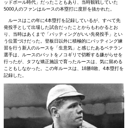
ッドボール時代」だったこともあり、当時観戦していた
5000人のファンはルースの本塁打に度肝を抜かれた。
ルースはこの年に4本塁打を記録しているが、すべて先
発投手として出場した試合だったことからもわかるとお
り、当時はあくまで「バッティングがいい先発投手」とい
う位置づけだった。登板日以外に積極的にバッティング練
習を行う新人のルースを「生意気」と感じたあるベテラン
選手は、ルースのバットをノコギリで切断する嫌がらせを
行ったが、タフな矯正施設で育ったルースは、気に留める
こともしなかった。この年ルースは、18勝8敗、4本塁打を
記録した。