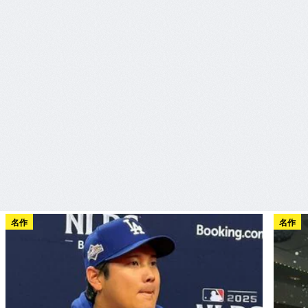
名作
名作