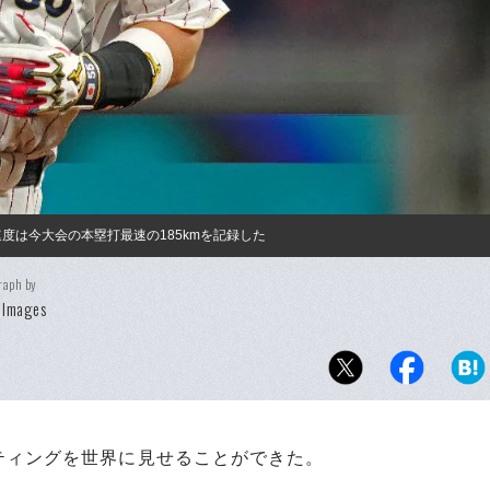
度は今大会の本塁打最速の185kmを記録した
raph by
 Images
ィングを世界に見せることができた。