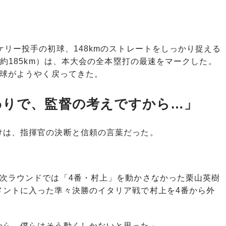
リー投手の初球、148kmのストレートをしっかり捉える
（約185km）は、本大会の全本塁打の最速をマークした。
打球がようやく戻ってきた。
わりで、監督の考えですから…」
は、指揮官の決断と信頼の言葉だった。
次ラウンドでは「4番・村上」を動かさなかった栗山英樹
メントに入った準々決勝のイタリア戦で村上を4番から外
から、僕らはそう動くしかないと思った」