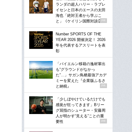
ランダの超人ハリー・ラブレ
イセンと日本のエースの太田
海也「絶対王者から学ぶこ
と」《ケイリン国際対談②》
PR
Number SPORTS OF THE
YEAR 2026 開催決定！ 2026
年を代表するアスリートを表
彰
「バイエルン移籍の逸材輩出
も“グラウンドがなかっ
た”…」サガン鳥栖最強アカデ
ミーを変えた『企業版ふるさ
と納税』
PR
「少しぼやけているだけでも
感覚が狂ってきます」Bリー
グ屈指のシューター・安藤周
人が明かす“見える”ことの重
要性
PR