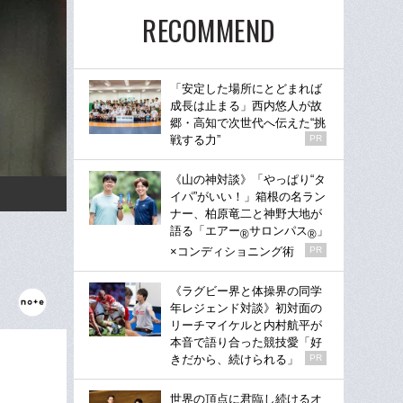
RECOMMEND
「安定した場所にとどまれば
成長は止まる」西内悠人が故
郷・高知で次世代へ伝えた“挑
戦する力”
PR
《山の神対談》「やっぱり“タ
イパ”がいい！」箱根の名ラン
ナー、柏原竜二と神野大地が
語る「エアー
サロンパス
」
®
®
×コンディショニング術
PR
《ラグビー界と体操界の同学
年レジェンド対談》初対面の
リーチマイケルと内村航平が
本音で語り合った競技愛「好
きだから、続けられる」
PR
世界の頂点に君臨し続けるオ