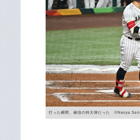
打った瞬間、確信の特大弾だった ©︎Naoya Sanu