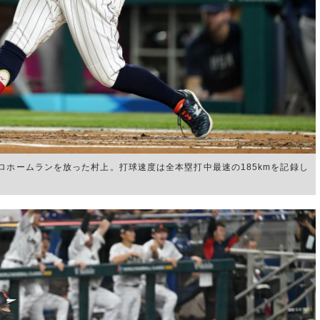
ロホームランを放った村上。打球速度は全本塁打中最速の185kmを記録し