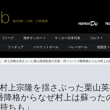
毎日6時・11時・17時更新
Jリーグ
海外サッカー
サッカー日本代表
ゴルフ
フィギュア
バスケットボール
バレーボール
他競技
た」村上宗隆を揺さぶった栗山英樹監督の言葉…侍ジャパン4番降格からなぜ村上は
村上宗隆を揺さぶった栗山英
番降格からなぜ村上は蘇った
持ちも」