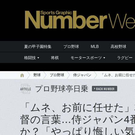
夏の甲子園特集
プロ野球
MLB
高校野球
格闘技
将棋
モータースポーツ
ラグビー
野球
プロ野球
侍ジャパン
「ムネ、お前に任せ
プロ野球亭日乗
BACK NUMBER
「ムネ、お前に任せた」
督の言葉…侍ジャパン4
か？「やっぱり悔しい気