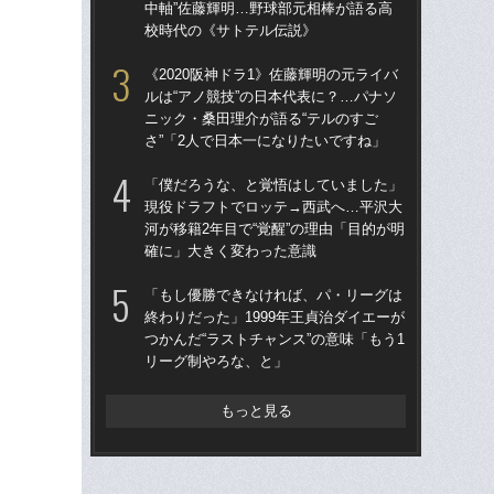
中軸”佐藤輝明…野球部元相棒が語る高
河が
校時代の《サトテル伝説》
確
《2020阪神ドラ1》佐藤輝明の元ライバ
「
ルは“アノ競技”の日本代表に？…パナソ
カン
ニック・桑田理介が語る“テルのすご
中軸
さ”「2人で日本一になりたいですね」
校
「僕だろうな、と覚悟はしていました」
《2
現役ドラフトでロッテ→西武へ…平沢大
ルは
河が移籍2年目で“覚醒”の理由「目的が明
ニッ
確に」大きく変わった意識
さ”
「もし優勝できなければ、パ・リーグは
「
終わりだった」1999年王貞治ダイエーが
で
つかんだ“ラストチャンス”の意味「もう1
を
リーグ制やろな、と」
は
もっと見る