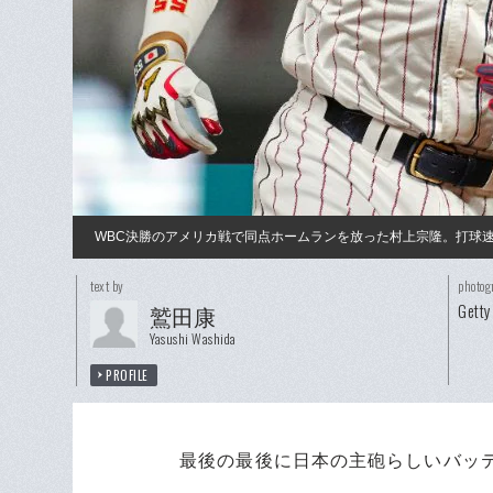
WBC決勝のアメリカ戦で同点ホームランを放った村上宗隆。打球速
text by
photog
Getty
鷲田康
Yasushi Washida
PROFILE
最後の最後に日本の主砲らしいバッテ