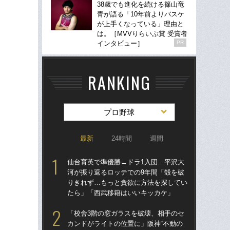
38歳でも進化を続ける篠山竜
青が語る「10年前よりバスケ
が上手くなっている」理由と
は。［MVVりらいぶ賞 受賞者
インタビュー］
PR
RANKING
プロ野球
最新
24時間
週間
仙台育英で準優勝→ドラ1入団…平沢大
仙
河が振り返るロッテでの9年間「殻を破
河
りきれず…もっと貪欲に方法を探してい
り
たら」「西武移籍はいいキッカケ」
た
「校舎3階の窓ガラスを破壊、相手のセ
「
カンドがライトの位置に」阪神“不動の
現