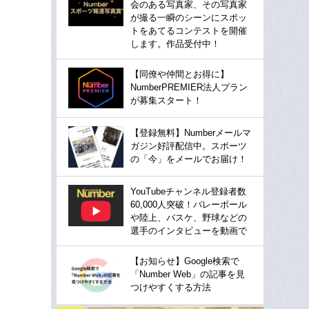
会のある写真家、その写真家
が撮る一瞬のシーンにスポッ
トをあてるコンテストを開催
します。作品受付中！
【同僚や仲間とお得に】
NumberPREMIER法人プラン
が募集スタート！
【登録無料】Numberメールマ
ガジン好評配信中。スポーツ
の「今」をメールでお届け！
YouTubeチャンネル登録者数
60,000人突破！バレーボール
や陸上、バスケ、野球などの
選手のインタビューを動画で
【お知らせ】Google検索で
「Number Web」の記事を見
つけやすくする方法