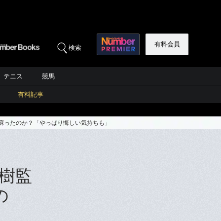
有料会員
検索
テニス
競馬
有料記事
蘇ったのか？「やっぱり悔しい気持ちも」
樹監
の