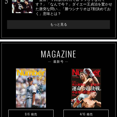
す？」「なんで今？」ダイエー王貞治を驚かせ
た唐突な問い…「勝つシナリオは7割決めてお
く」意味とは？
もっと見る
MAGAZINE
最新号
8/6
4/16
発売
発売