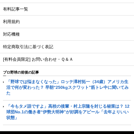
有料記事一覧
利用規約
対応機種
特定商取引法に基づく表記
[有料会員限定] お問い合わせ・Ｑ＆Ａ
プロ野球の前後の記事
「野球では悩まなくなった」ロッテ澤村拓一（34歳）アメリカ生
活で何が変わった？ 早朝“250kgスクワット”筋トレ中に聞いてみ
た
「今もタメ語ですよ」高校の後輩・村上宗隆を封じる秘策は？ 12
球団No.1の働き者“伊勢大明神”が好調をアピール「去年よりいい
状態」