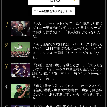
プロ野球
×
ここから競技を選択できます
最新
24時間
週間
「おい、ノーヒットだぞ？」落合博満より前に
ダイエー王貞治が決断していた“日本シリーズ
で無安打投手交代”…「個人記録は関係ないん
だ」
「もし優勝できなければ、パ・リーグは終わり
だった」1999年王貞治ダイエーがつかんだ“ラ
ストチャンス”の意味「もう1リーグ制やろな、
と」
「お前、監督の椅子を蹴るとは！」「蹴ってな
いですよ！」ホークス城島健司と王貞治の“大
騒動”の真相「俺、王さんに当たられた唯一の
男です（笑）」
「僕を4番から外してください」ホークス小久
保裕紀“選手人生最大の危機”に王貞治は何と答
えたか…「あれで逃げていたら、次も逃げてい
た」
「監督、今日は何対何で勝つつもりなんで