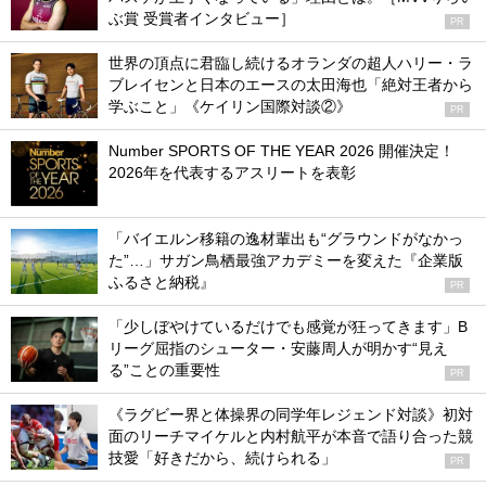
ぶ賞 受賞者インタビュー］
PR
世界の頂点に君臨し続けるオランダの超人ハリー・ラ
ブレイセンと日本のエースの太田海也「絶対王者から
学ぶこと」《ケイリン国際対談②》
PR
Number SPORTS OF THE YEAR 2026 開催決定！
2026年を代表するアスリートを表彰
「バイエルン移籍の逸材輩出も“グラウンドがなかっ
た”…」サガン鳥栖最強アカデミーを変えた『企業版
ふるさと納税』
PR
「少しぼやけているだけでも感覚が狂ってきます」B
リーグ屈指のシューター・安藤周人が明かす“見え
る”ことの重要性
PR
《ラグビー界と体操界の同学年レジェンド対談》初対
面のリーチマイケルと内村航平が本音で語り合った競
技愛「好きだから、続けられる」
PR