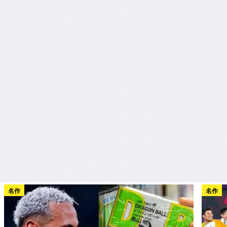
名作
名作