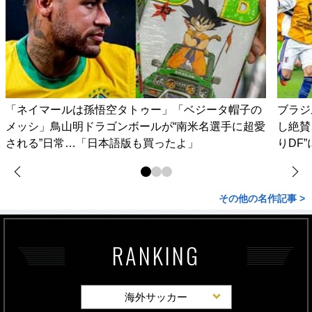
「ネイマールは孫悟空タトゥー」「ベジータ帽子の
ブラジ
メッシ」鳥山明ドラゴンボールが“南米名選手に超愛
し絶賛
される”日常…「日本語版も買ったよ」
りDF
その他の名作記事 >
RANKING
海外サッカー