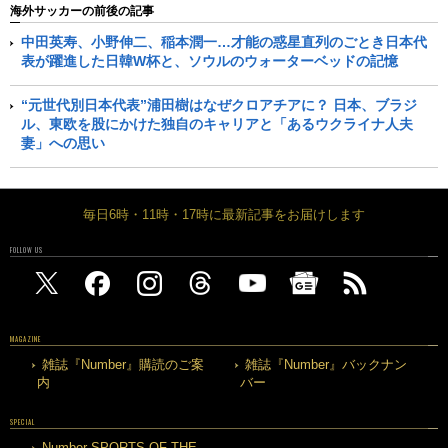
海外サッカーの前後の記事
中田英寿、小野伸二、稲本潤一…才能の惑星直列のごとき日本代
表が躍進した日韓W杯と、ソウルのウォーターベッドの記憶
“元世代別日本代表”浦田樹はなぜクロアチアに？ 日本、ブラジ
ル、東欧を股にかけた独自のキャリアと「あるウクライナ人夫
妻」への思い
毎日6時・11時・17時に最新記事をお届けします
FOLLOW US
MAGAZINE
雑誌『Number』購読のご案
雑誌『Number』バックナン
内
バー
SPECIAL
Number SPORTS OF THE