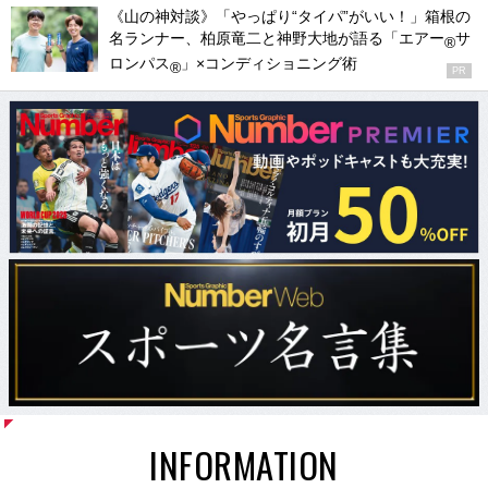
《山の神対談》「やっぱり“タイパ”がいい！」箱根の
名ランナー、柏原竜二と神野大地が語る「エアー
サ
®
ロンパス
」×コンディショニング術
®
PR
INFORMATION