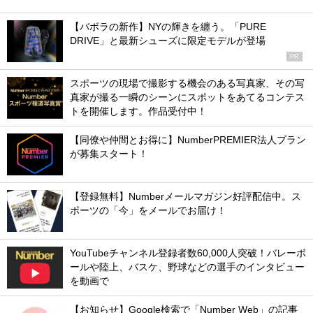
【バボラの新作】NYの輝きを纏う。「PURE
DRIVE」と最新シューズに限定モデルが登場
PR
スポーツの現場で撮影する機会のある写真家、その写
真家が撮る一瞬のシーンにスポットをあてるコンテス
トを開催します。作品受付中！
【同僚や仲間とお得に】NumberPREMIER法人プラン
が募集スタート！
【登録無料】Numberメールマガジン好評配信中。ス
ポーツの「今」をメールでお届け！
YouTubeチャンネル登録者数60,000人突破！バレーボ
ールや陸上、バスケ、野球などの選手のインタビュー
を動画で
【お知らせ】Google検索で「Number Web」の記事