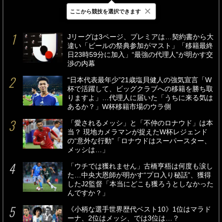
×
ここから競技を選択できます
最新
24時間
週間
Jリーグは3ページ、プレミアは…契約書から大
違い「ビールの祭典参加がマスト」「移籍最終
日23時59分に加入」“最強の代理人”が明かす交
渉の内幕
“日本代表最年少”21歳塩貝健人の強気宣言「W
杯で活躍して、ビッグクラブへの移籍を勝ち取
りますよ」…代理人に届いた「うちに来る気は
あるか？」W杯移籍市場のウラ側
「愛されるメッシ」と「不仲のロナウド」は本
当？ 現地カメラマンが捉えたW杯レジェンド
の“意外な行動”「ロナウドはスーパースター、
メッシは…」
「ウチでは獲れません」古橋亨梧は何度も涙し
た…中央大恩師が明かす“プロ入り秘話”、獲得
したJ2監督「本当にどこも獲ろうとしなかった
んですか？」
《小柄な選手世界歴代ベスト10》1位はマラド
ーナ、2位はメッシ、では3位は…？