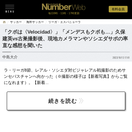
有料会員
毎日6時・11時・17時更新
サッカー
海外サッカー
リーガ・エスパニョーラ
「クボは〈Velocidad〉」「メンデスもクボも…」久保
建英vs古巣撮影後、現地カメラマンやソシエダサポの率
直な感想を聞いた
中島大介
2022/10/13 17:01
ラ・リーガ8節、レアル・ソシエダ対ビジャレアル戦撮影のためサ
ンセバスチャンへ向かった（※撮影の様子は【新着写真】からご覧
になれます）。【新着...
続きを読む