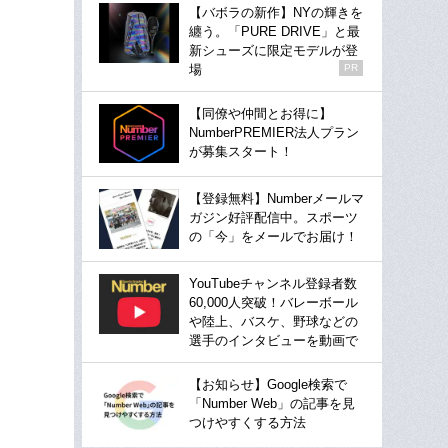
【バボラの新作】NYの輝きを
纏う。「PURE DRIVE」と最
新シューズに限定モデルが登
場
PR
【同僚や仲間とお得に】
NumberPREMIER法人プラン
が募集スタート！
【登録無料】Numberメールマ
ガジン好評配信中。スポーツ
の「今」をメールでお届け！
YouTubeチャンネル登録者数
60,000人突破！バレーボール
や陸上、バスケ、野球などの
選手のインタビューを動画で
【お知らせ】Google検索で
「Number Web」の記事を見
つけやすくする方法