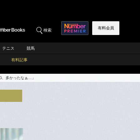
有料会員
検索
テニス
競馬
有料記事
G、多かったなぁ…」