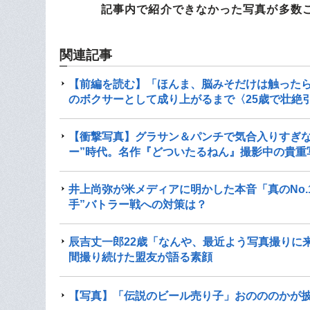
記事内で紹介できなかった写真が多数
関連記事
【前編を読む】「ほんま、脳みそだけは触ったら
のボクサーとして成り上がるまで〈25歳で壮絶
【衝撃写真】グラサン＆パンチで気合入りすぎな
ー”時代。名作『どついたるねん』撮影中の貴重
井上尚弥が米メディアに明かした本音「真のNo.
手”バトラー戦への対策は？
辰吉丈一郎22歳「なんや、最近よう写真撮りに来
間撮り続けた盟友が語る素顔
【写真】「伝説のビール売り子」おのののかが披