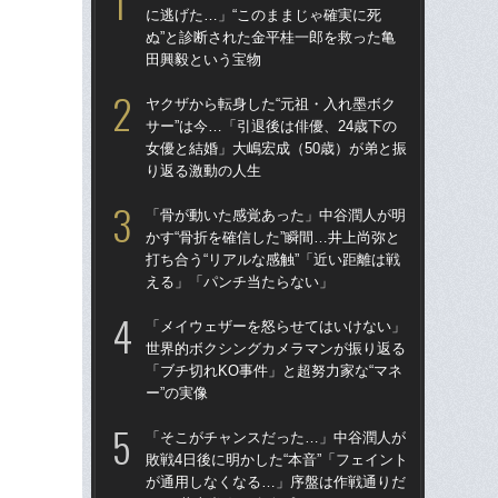
に逃げた…」“このままじゃ確実に死
ゴル
ぬ”と診断された金平桂一郎を救った亀
んな
田興毅という宝物
報
た
ヤクザから転身した“元祖・入れ墨ボク
サー”は今…「引退後は俳優、24歳下の
「お
女優と結婚」大嶋宏成（50歳）が弟と振
番ケ
り返る激動の人生
大
木
「骨が動いた感覚あった」中谷潤人が明
かす“骨折を確信した”瞬間…井上尚弥と
死ん
打ち合う“リアルな感触”「近い距離は戦
に逃
える」「パンチ当たらない」
ぬ”
田
「メイウェザーを怒らせてはいけない」
世界的ボクシングカメラマンが振り返る
「
「ブチ切れKO事件」と超努力家な“マネ
終了
ー”の実像
本
延
「そこがチャンスだった…」中谷潤人が
敗戦4日後に明かした“本音”「フェイント
「
が通用しなくなる…」序盤は作戦通りだ
長