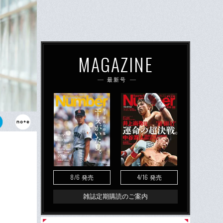
MAGAZINE
最新号
、30年以上
たるねん』を
8/6
4/16
発売
発売
雑誌定期購読のご案内