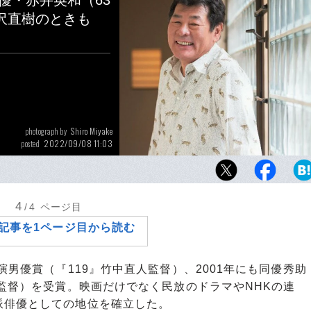
優・赤井英和（63
沢直樹のときも
Shiro Miyake
photograph by
2022/09/08 11:03
posted
プロボクサー引退後、俳優として再起を果たし
に渡って活躍する赤井英和。出世作『どつい
めぐるドラマに迫った
4
/4
ページ目
記事を1ページ目から読む
男優賞（『119』竹中直人監督）、2001年にも同優秀助
次監督）を受賞。映画だけでなく民放のドラマやNHKの連
派俳優としての地位を確立した。