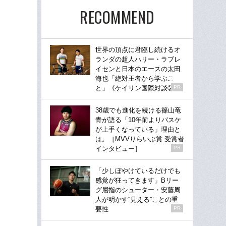
RECOMMEND
世界の頂点に君臨し続けるオ
ランダの超人ハリー・ラブレ
イセンと日本のエースの太田
海也「絶対王者から学ぶこ
と」《ケイリン国際対談②》
PR
38歳でも進化を続ける篠山竜
青が語る「10年前よりバスケ
が上手くなっている」理由と
は。［MVVりらいぶ賞 受賞者
インタビュー］
PR
「少しぼやけているだけでも
感覚が狂ってきます」Bリー
グ屈指のシューター・安藤周
人が明かす“見える”ことの重
要性
PR