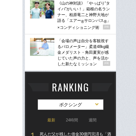
《山の神対談》「やっぱり“タ
イパ”がいい！」箱根の名ラン
ナー、柏原竜二と神野大地が
語る「エアー
サロンパス
」
®
®
×コンディショニング術
PR
「会場の声は自分を客観視す
るバロメーター」柔道48kg級
金メダリスト・角田夏実が感
じていた声の力と、声を活か
した新たなミッション
PR
RANKING
ボクシング
最新
24時間
週間
死んだ父が残した借金30億円完済も「酒
驚き