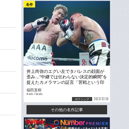
名作
井上尚弥のエグい左でタパレスの顔面が
歪み…“中継では伝わらない決定的瞬間”を
捉えたカメラマンの証言「苦戦という印
象はまったくない」
福田直樹
Naoki Fukuda
2023/12/30
ボクシング
その他の名作記事