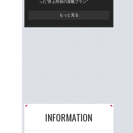
った“井上尚弥の攻略プラン”
ボク
レス
もっと見る
INFORMATION