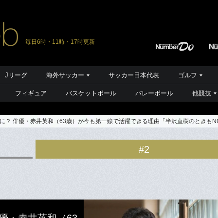
毎日6時・11時・17時更新
Jリーグ
海外サッカー
サッカー日本代表
ゴルフ
フィギュア
バスケットボール
バレーボール
他競技
に？ 俳優・赤井英和（63歳）が今も第一線で活躍できる理由「半沢直樹のときもN
#2