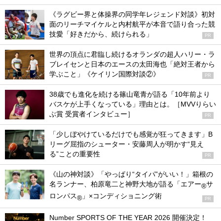
《ラグビー界と体操界の同学年レジェンド対談》初対
面のリーチマイケルと内村航平が本音で語り合った競
技愛「好きだから、続けられる」
PR
世界の頂点に君臨し続けるオランダの超人ハリー・ラ
ブレイセンと日本のエースの太田海也「絶対王者から
学ぶこと」《ケイリン国際対談②》
PR
38歳でも進化を続ける篠山竜青が語る「10年前より
バスケが上手くなっている」理由とは。［MVVりらい
ぶ賞 受賞者インタビュー］
PR
「少しぼやけているだけでも感覚が狂ってきます」B
リーグ屈指のシューター・安藤周人が明かす“見え
る”ことの重要性
PR
《山の神対談》「やっぱり“タイパ”がいい！」箱根の
名ランナー、柏原竜二と神野大地が語る「エアー
サ
®
ロンパス
」×コンディショニング術
®
PR
Number SPORTS OF THE YEAR 2026 開催決定！