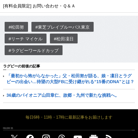
[有料会員限定] お問い合わせ・Ｑ＆Ａ
#松田努
#東芝ブレイブルーパス東京
#リーチ マイケル
#松田凜日
#ラグビーワールドカップ
ラグビーの前後の記事
「最初から怖がらなかった」父・松田努が語る、娘・凜日とラグ
ビーの出会い…待望の大型FBに受け継がれる“15番のDNA”とは？
36歳のパイオニア山田章仁、故郷・九州で新たな挑戦へ。
毎日6時・11時・17時に最新記事をお届けします
FOLLOW US