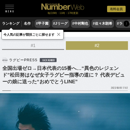
有料会員
毎日6時・11時・17時更新
ランキング
名作
#甲子園
#Jリーグ
#中村剛也
#佐々木朗希
#ラグ
〉
×
今人気の記事が競技ごとに探せます
ラグビー
ラグビー日本代表
#1
#2
ラグビーPRESS
BACK NUMBER
全国出場ゼロ→日本代表の15番へ…“異色のレジェン
ド”松田努はなぜ女子ラグビー指導の道に？ 代表デビュ
ーの娘に送った“おめでとうLINE”
2022/08/05 17:02