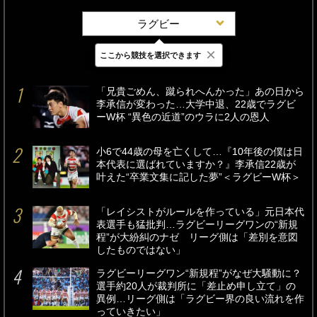
ラグビー
×
ここから競技を選択できます
最新
24時間
週間
「兄貴ごめん、蹴られへんかった」あの日から
李承信が変わった…大学中退、22歳でラグビ
ーW杯 “異色の近道”のウラに2人の恩人
小6で44歳の母を亡くして…『10年後の僕は日
本代表に選ばれていますか？』李承信22歳が
叶えた“卒業文集に記した夢”＜ラグビーW杯＞
「レイシストがルールを作っている」元日本代
表選手も猛批判…ラグビーリーグワンの“新規
程”が大紛糾のナゼ リーグ側は「差別を意図
したものではない」
ラグビーリーグワン“新規程”がなぜ大騒動に？
選手約20人が裁判所に「差止め申し立て」の
異例…リーグ側は「ラグビー界の良い流れを作
っていきたい」