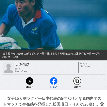
後ろ髪をなびかせながらピッチを駆け抜ける姿が印象的だった元ラグビー日本代表・
松田努（52歳）
photograph by
大友信彦
Takao Yamada
text by
Nobuhiko Otomo
ポスト
シェア
コピー
女子15人制ラグビー日本代表の5年ぶりとなる国内テス
トマッチで存在感を発揮した松田凜日（りんか/20歳）。父