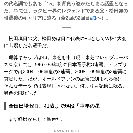
の代名詞でもある「15」を背負う姿がたちまち話題となっ
た。#2では、ラグビー界のレジェンドである父・松田努の
引退後のキャリアに迫る（全2回の2回目/
#1
へ）。
松田凜日の父、松田努は日本代表のFBとしてW杯4大会
に出場した名選手だ。
通算キャップは43。東芝府中（現・東芝ブレイブルーパ
ス東京）では1996～98年度の日本選手権3連覇、トップリ
ーグでは2004～06年度の3連覇、2008～09年度の2連覇に
貢献した。だが、オールドファンの記憶に刻まれる姿は、
そんなデータでは表現しきれない。何よりも記憶に残る、
異色のFBだった。
全国出場ゼロ、41歳まで現役「中年の星」
まず経歴からして異色だ。
ADVERTISEMENT