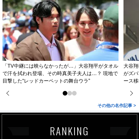
「TV中継には映らなかったが…」大谷翔平がタオル
大谷翔
で汗を拭われ登場、その時真美子夫人は…？ 現地で
がズバ
目撃した“レッドカーペットの舞台ウラ”
ース移
その他の名作記事 >
RANKING