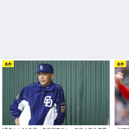
名作
名作