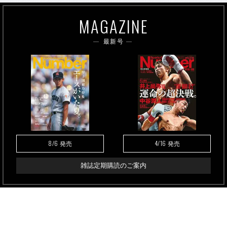
MAGAZINE
最新号
8/6
4/16
発売
発売
雑誌定期購読のご案内