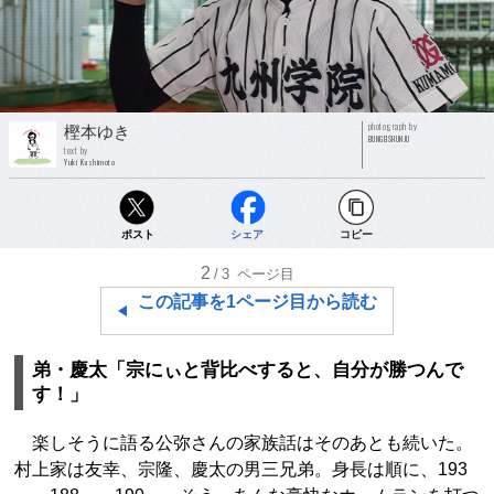
photograph by
樫本ゆき
BUNGEISHUNJU
text by
Yuki Kashimoto
ポスト
シェア
コピー
2
/3
ページ目
この記事を1ページ目から読む
弟・慶太「宗にぃと背比べすると、自分が勝つんで
す！」
楽しそうに語る公弥さんの家族話はそのあとも続いた。
村上家は友幸、宗隆、慶太の男三兄弟。身長は順に、193