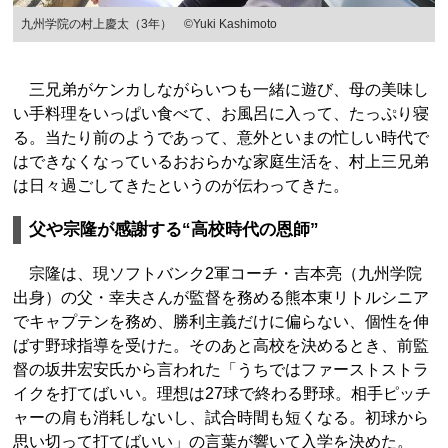
九州学院の村上慶太（3年） ©Yuki Kashimoto
三兄弟がケンカしながらいつも一緒に遊び、母の美味し
い手料理をいっぱい食べて、お風呂に入って、たっぷり寝
る。当たり前のようであって、意外といまの忙しい時代で
はできなくなっているおおらかな家庭生活を、村上三兄弟
は日々過ごしてきたというのが伝わってきた。
父や宗隆が感謝する“高校時代の恩師”
宗隆は、現ソフトバンク2軍コーチ・吉本亮（九州学院
出身）の父・幸夫さんが監督を務める熊本東リトルシニア
でキャプテンを務め、勝利主義だけに偏らない、個性を伸
ばす野球指導を受けた。そのあと高校を決めるとき、前監
督の坂井宏安氏から言われた「うちではファーストストラ
イクを打てばいい。理想は27球で終わる野球。相手ピッチ
ャーの肩も消耗しないし、試合時間も短くなる。初球から
思い切って打てばいい」の言葉が響いて入学を決めた。