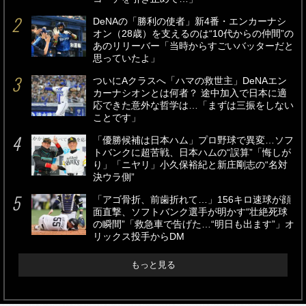
DeNAの「勝利の使者」新4番・エンカーナシ
オン（28歳）を支えるのは“10代からの仲間”の
あのリリーバー「当時からすごいバッターだと
思っていたよ」
ついにAクラスへ「ハマの救世主」DeNAエン
カーナシオンとは何者？ 途中加入で日本に適
応できた意外な哲学は…「まずは三振をしない
ことです」
「優勝候補は日本ハム」プロ野球で異変…ソフ
トバンクに超苦戦、日本ハムの“誤算”「悔しが
り」「ニヤリ」小久保裕紀と新庄剛志の“名対
決ウラ側”
「アゴ骨折、前歯折れて…」156キロ速球が顔
面直撃、ソフトバンク選手が明かす“壮絶死球
の瞬間”「救急車で告げた…“明日も出ます”」オ
リックス投手からDM
もっと見る