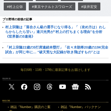
#村上公弥
#東京ヤクルトスワローズ
#坂井宏安
プロ野球の前後の記事
村上宗隆は「落合さん級の選手になり得る」「（攻め方は）わし
らからしたら甘い」達川光男が“村上の打ちまくる理由”を分析
《世界新の5連発》
「村上宗隆22歳の5打席連続本塁打」「佐々木朗希20歳の19K完全
試合」が同じ年に… “破天荒な大記録が吹き飛ばすもの”とは
毎日6時・11時・17時に最新記事をお届けします
FOLLOW US
MAGAZINE
雑誌『Number』購読のご案
雑誌『Number』バックナン