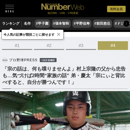
有料会員
毎日6時・11時・17時更新
ランキング
名作
#甲子園
#張本智和
#平野佳寿
#前田悠伍
#ドジャ
〉
×
今人気の記事が競技ごとに探せます
野球
プロ野球
#1
#2
#3
#4
プロ野球PRESS
BACK NUMBER
「宗の話は、何も喋りませんよ」村上宗隆の父から忠告
も…気づけば2時間“家族の話” 弟・慶太「宗にぃと背比
べすると、自分が勝つんです！」