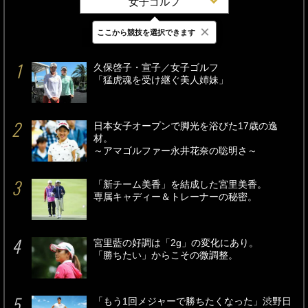
女子ゴルフ
×
ここから競技を選択できます
最新
24時間
週間
久保啓子・宣子／女子ゴルフ
「猛虎魂を受け継ぐ美人姉妹」
日本女子オープンで脚光を浴びた17歳の逸
材。
～アマゴルファー永井花奈の聡明さ～
「新チーム美香」を結成した宮里美香。
専属キャディー＆トレーナーの秘密。
宮里藍の好調は「2g」の変化にあり。
「勝ちたい」からこその微調整。
「もう1回メジャーで勝ちたくなった」渋野日