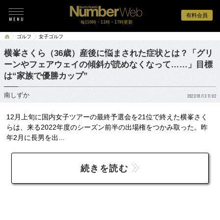
有料会員
毎日6時・11時・17時更新
ゴルフ
女子ゴルフ
横峯さくら（36歳）産後に悩まされた症状とは？「グリ
ーンやフェアウェイの傾斜が読めなくなって……」目標
は“家族で優勝カップ”
南しずか
2022/01/13 11:02
12月上旬に国内女子ツアーの最終予選会を21位で終えた横峯さく
らは、来る2022年度のシーズン前半の出場権をつかみ取った。昨
年2月に長男を出...
続きを読む