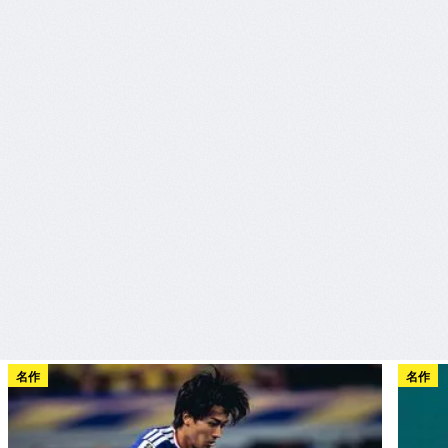
名作
名作