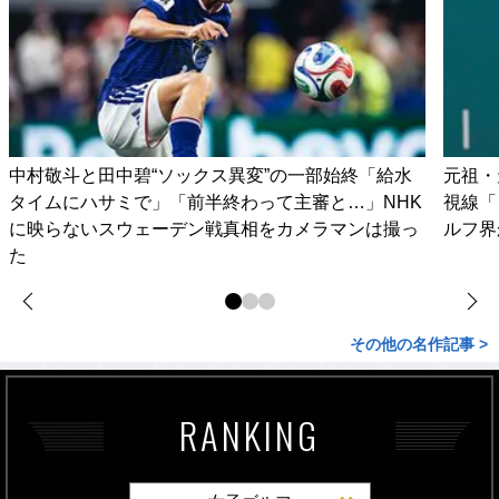
中村敬斗と田中碧“ソックス異変”の一部始終「給水
元祖・
タイムにハサミで」「前半終わって主審と…」NHK
視線「
に映らないスウェーデン戦真相をカメラマンは撮っ
ルフ界
た
その他の名作記事 >
RANKING