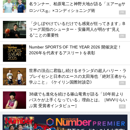
名ランナー、柏原竜二と神野大地が語る「エアー
サ
®
ロンパス
」×コンディショニング術
®
PR
「少しぼやけているだけでも感覚が狂ってきます」B
リーグ屈指のシューター・安藤周人が明かす“見え
る”ことの重要性
PR
Number SPORTS OF THE YEAR 2026 開催決定！
2026年を代表するアスリートを表彰
世界の頂点に君臨し続けるオランダの超人ハリー・ラ
ブレイセンと日本のエースの太田海也「絶対王者から
学ぶこと」《ケイリン国際対談②》
PR
38歳でも進化を続ける篠山竜青が語る「10年前より
バスケが上手くなっている」理由とは。［MVVりらい
ぶ賞 受賞者インタビュー］
PR