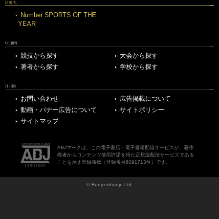
SPECIAL
Number SPORTS OF THE
YEAR
ARCHIVE
競技から探す
大会から探す
著者から探す
学校から探す
OTHERS
お問い合わせ
広告掲載について
動画・バナー広告について
サイトポリシー
サイトマップ
ABJマークは、この電子書店・電子書籍配信サービスが、著作
権者からコンテンツ使用許諾を得た正規版配信サービスである
ことを示す登録商標（登録番号6091713号）です。
© Bungeishunju Ltd.