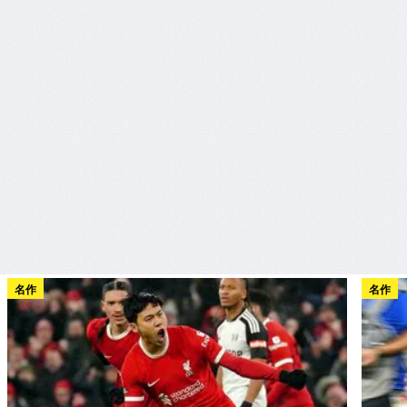
名作
名作