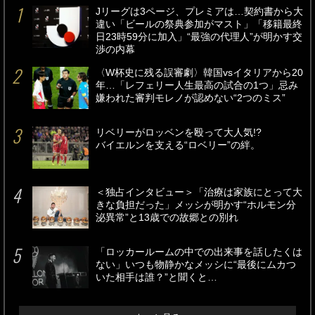
Jリーグは3ページ、プレミアは…契約書から大
違い「ビールの祭典参加がマスト」「移籍最終
日23時59分に加入」“最強の代理人”が明かす交
渉の内幕
〈W杯史に残る誤審劇〉韓国vsイタリアから20
年…「レフェリー人生最高の試合の1つ」忌み
嫌われた審判モレノが認めない“2つのミス”
リベリーがロッベンを殴って大人気!?
バイエルンを支える“ロベリー”の絆。
＜独占インタビュー＞「治療は家族にとって大
きな負担だった」メッシが明かす“ホルモン分
泌異常”と13歳での故郷との別れ
「ロッカールームの中での出来事を話したくは
ない」いつも物静かなメッシに“最後にムカつ
いた相手は誰？”と聞くと…