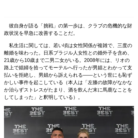
彼自身が語る「挑戦」の第一歩は、クラブの危機的な財
政状況を早急に改善することだ。
私生活に関しては、若い頃は女性関係が複雑で、三度の
離婚を味わった。日系ブラジル人女性との婚外子を含め、
21歳から10歳まで二男二女がいる。2008年には、リオの
路上で娼婦を拾ってモーテルへ行ったが男娼とわかって支
払いを拒絶し、男娼から訴えられる――という世にも恥ず
かしい事件を起こしている（本人は「左膝の故障がなかな
か治らずストレスがたまり、酒を飲んだ末に馬鹿なことを
してしまった」と釈明している）。