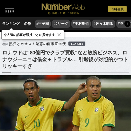
有料会員
毎日6時・11時・17時更新
ランキング
名作
#甲子園
#Jリーグ
#中村剛也
#佐々木朗希
#ラグ
〉
×
今人気の記事が競技ごとに探せます
サッカー
海外サッカー
熱狂とカオス！魅惑の南米直送便
BACK NUMBER
ロナウドは“80億円でクラブ買収”など敏腕ビジネス、ロ
ナウジーニョは借金＋トラブル… 引退後が対照的かつト
リッキーすぎ