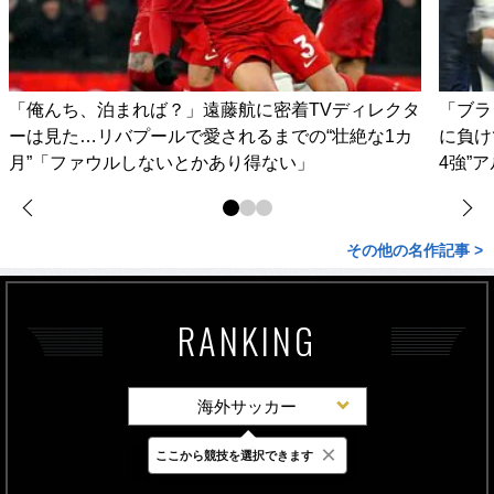
「俺んち、泊まれば？」遠藤航に密着TVディレクタ
「ブラ
ーは見た…リバプールで愛されるまでの“壮絶な1カ
に負け
月”「ファウルしないとかあり得ない」
4強”
その他の名作記事 >
RANKING
海外サッカー
×
ここから競技を選択できます
最新
24時間
週間