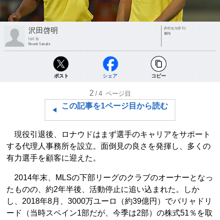
photograph by
沢田啓明
JMPA
text by
Hiroaki Sawada
ポスト
シェア
コピー
2
/4
ページ目
この記事を1ページ目から読む
現役引退後、ロナウドはまず選手のキャリアをサポート
する代理人事務所を設立。面倒見の良さを発揮し、多くの
有力選手を顧客に迎えた。
2014年末、MLSの下部リーグのクラブのオーナーとなっ
たものの、約2年半後、活動停止に追い込まれた。しか
し、2018年8月、3000万ユーロ（約39億円）でバリャドリ
ード（当時スペイン1部だが、今季は2部）の株式51％を取