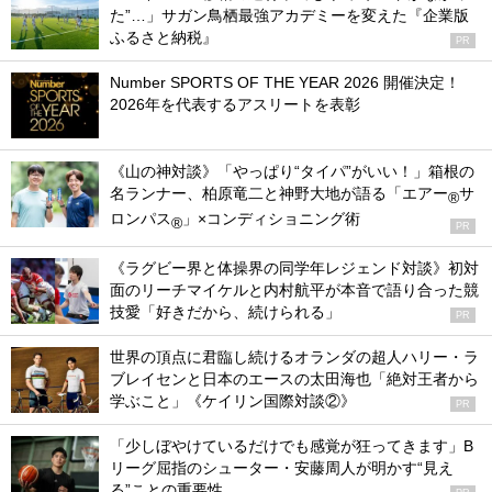
た”…」サガン鳥栖最強アカデミーを変えた『企業版
ふるさと納税』
PR
Number SPORTS OF THE YEAR 2026 開催決定！
2026年を代表するアスリートを表彰
《山の神対談》「やっぱり“タイパ”がいい！」箱根の
名ランナー、柏原竜二と神野大地が語る「エアー
サ
®
ロンパス
」×コンディショニング術
®
PR
《ラグビー界と体操界の同学年レジェンド対談》初対
面のリーチマイケルと内村航平が本音で語り合った競
技愛「好きだから、続けられる」
PR
世界の頂点に君臨し続けるオランダの超人ハリー・ラ
ブレイセンと日本のエースの太田海也「絶対王者から
学ぶこと」《ケイリン国際対談②》
PR
「少しぼやけているだけでも感覚が狂ってきます」B
リーグ屈指のシューター・安藤周人が明かす“見え
る”ことの重要性