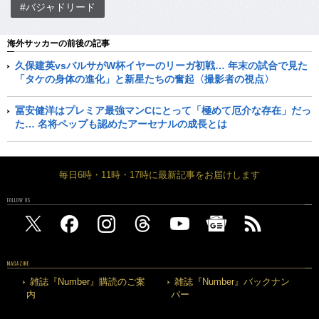
#バジャドリード
海外サッカーの前後の記事
久保建英vsバルサがW杯イヤーのリーガ初戦… 年末の試合で見た
「タケの身体の進化」と新星たちの奮起〈撮影者の視点〉
冨安健洋はプレミア最強マンCにとって「極めて厄介な存在」だっ
た… 名将ペップも認めたアーセナルの成長とは
毎日6時・11時・17時に最新記事をお届けします
FOLLOW US
MAGAZINE
雑誌『Number』購読のご案
雑誌『Number』バックナン
内
バー