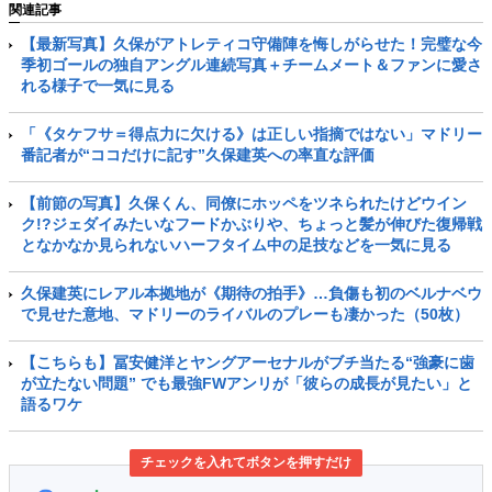
関連記事
【最新写真】久保がアトレティコ守備陣を悔しがらせた！完璧な今
季初ゴールの独自アングル連続写真＋チームメート＆ファンに愛さ
れる様子で一気に見る
「《タケフサ＝得点力に欠ける》は正しい指摘ではない」マドリー
番記者が“ココだけに記す”久保建英への率直な評価
【前節の写真】久保くん、同僚にホッペをツネられたけどウイン
ク!?ジェダイみたいなフードかぶりや、ちょっと髪が伸びた復帰戦
となかなか見られないハーフタイム中の足技などを一気に見る
久保建英にレアル本拠地が《期待の拍手》…負傷も初のベルナベウ
で見せた意地、マドリーのライバルのプレーも凄かった（50枚）
【こちらも】冨安健洋とヤングアーセナルがブチ当たる“強豪に歯
が立たない問題” でも最強FWアンリが「彼らの成長が見たい」と
語るワケ
チェックを入れてボタンを押すだけ