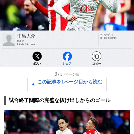
photograph by
中島大介
Daisuke Nakashima
text by
Daisuke Nakashima
ポスト
シェア
コピー
3
/3
ページ目
この記事を1ページ目から読む
試合終了間際の完璧な抜け出しからのゴール