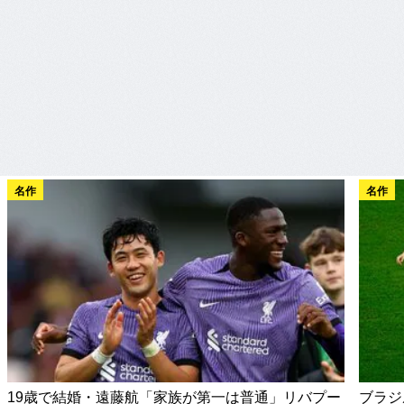
名作
名作
19歳で結婚・遠藤航「家族が第一は普通」リバプー
ブラジ