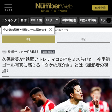
有料会員
毎日6時・11時・17時更新
ランキング
名作
#甲子園
#Jリーグ
#中村剛也
#佐々木朗希
#ラグ
〉
×
今人気の記事が競技ごとに探せます
サッカー
海外サッカー
リーガ・エスパニョーラ
#1
#2
欧州サッカーPRESS
BACK NUMBER
久保建英が“鉄壁アトレティコDF”をミスらせた 今季初
ゴール写真に感じる「タケの厄介さ」とは〈撮影者の視
点〉