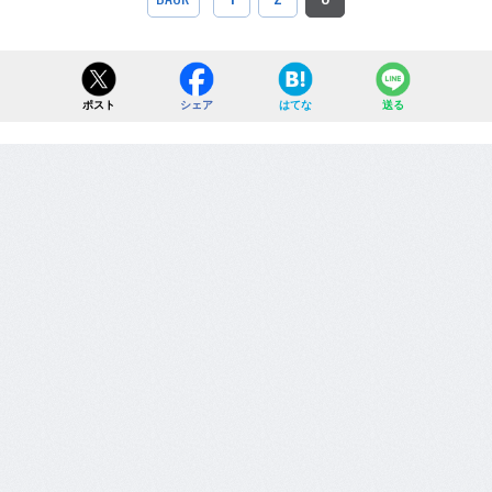
ポスト
シェア
はてな
送る