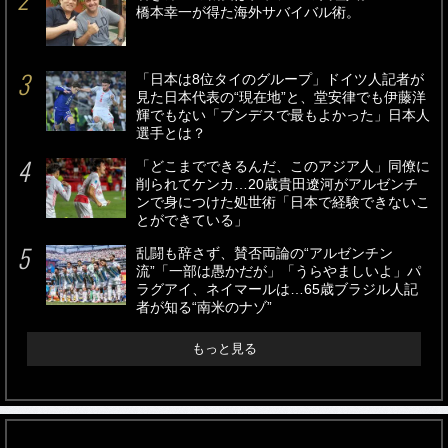
橋本幸一が得た海外サバイバル術。
「日本は8位タイのグループ」ドイツ人記者が
見た日本代表の“現在地”と、堂安律でも伊藤洋
輝でもない「ブンデスで最もよかった」日本人
選手とは？
「どこまでできるんだ、このアジア人」同僚に
削られてケンカ…20歳貴田遼河がアルゼンチ
ンで身につけた処世術「日本で経験できないこ
とができている」
乱闘も辞さず、賛否両論の“アルゼンチン
流”「一部は愚かだが」「うらやましいよ」パ
ラグアイ、ネイマールは…65歳ブラジル人記
者が知る“南米のナゾ”
もっと見る