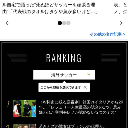
ル自宅で語った“死ぬほどサッカーを頑張る理
表」と
由”「代表戦のタオルはタケや薫が多いけど…」
ノ、ク
その他の名作記事 >
RANKING
海外サッカー
×
ここから競技を選択できます
最新
24時間
週間
〈W杯史に残る誤審劇〉韓国vsイタリアから20
年…「レフェリー人生最高の試合の1つ」忌み
嫌われた審判モレノが認めない“2つのミス”
若きカズの戦友はブラジルの代理人。