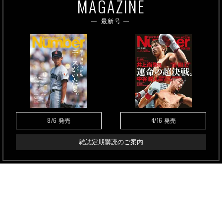
MAGAZINE
最新号
8/6
4/16
発売
発売
雑誌定期購読のご案内