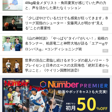
48kg級金メダリスト・角田夏実が感じていた声の力
と、声を活かした新たなミッション
PR
「少しぼやけているだけでも感覚が狂ってきます」B
リーグ屈指のシューター・安藤周人が明かす“見え
る”ことの重要性
PR
《山の神対談》「やっぱり“タイパ”がいい！」箱根の
名ランナー、柏原竜二と神野大地が語る「エアー
サ
®
ロンパス
」×コンディショニング術
®
PR
世界の頂点に君臨し続けるオランダの超人ハリー・ラ
ブレイセンと日本のエースの太田海也「絶対王者から
学ぶこと」《ケイリン国際対談②》
PR