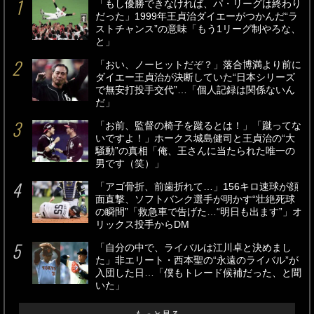
「もし優勝できなければ、パ・リーグは終わり
だった」1999年王貞治ダイエーがつかんだ“ラ
ストチャンス”の意味「もう1リーグ制やろな、
と」
「おい、ノーヒットだぞ？」落合博満より前に
ダイエー王貞治が決断していた“日本シリーズ
で無安打投手交代”…「個人記録は関係ないん
だ」
「お前、監督の椅子を蹴るとは！」「蹴ってな
いですよ！」ホークス城島健司と王貞治の“大
騒動”の真相「俺、王さんに当たられた唯一の
男です（笑）」
「アゴ骨折、前歯折れて…」156キロ速球が顔
面直撃、ソフトバンク選手が明かす“壮絶死球
の瞬間”「救急車で告げた…“明日も出ます”」オ
リックス投手からDM
「自分の中で、ライバルは江川卓と決めまし
た」非エリート・西本聖の“永遠のライバル”が
入団した日…「僕もトレード候補だった、と聞
いた」