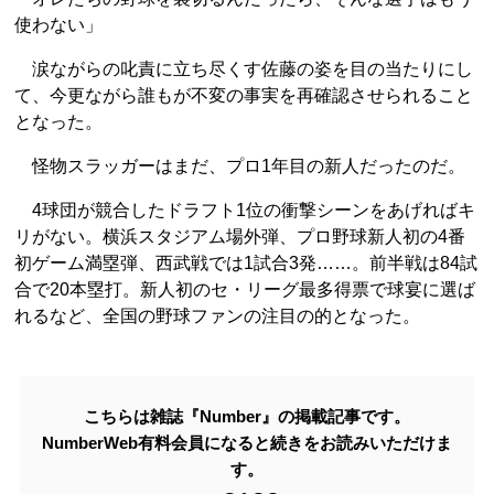
使わない」
涙ながらの叱責に立ち尽くす佐藤の姿を目の当たりにし
て、今更ながら誰もが不変の事実を再確認させられること
となった。
怪物スラッガーはまだ、プロ1年目の新人だったのだ。
4球団が競合したドラフト1位の衝撃シーンをあげればキ
リがない。横浜スタジアム場外弾、プロ野球新人初の4番
初ゲーム満塁弾、西武戦では1試合3発……。前半戦は84試
合で20本塁打。新人初のセ・リーグ最多得票で球宴に選ば
れるなど、全国の野球ファンの注目の的となった。
こちらは雑誌『Number』の掲載記事です。
NumberWeb有料会員になると続きをお読みいただけま
す。