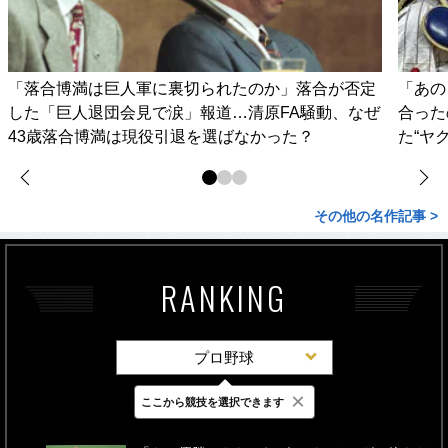
「落合博満は巨人軍に裏切られたのか」落合が否定
「あの
した「巨人退団会見で涙」報道…清原FA騒動、なぜ
合った
43歳落合博満は現役引退を選ばなかった？
た“ヤ
その他の名作記事 >
RANKING
プロ野球
×
ここから競技を選択できます
最新
24時間
週間