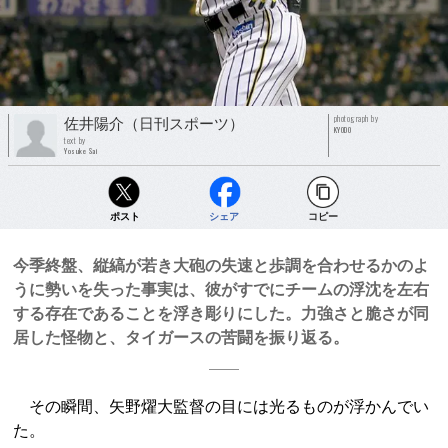
photograph by
佐井陽介（日刊スポーツ）
KYODO
text by
Yosuke Sai
ポスト
シェア
コピー
今季終盤、縦縞が若き大砲の失速と歩調を合わせるかのよ
うに勢いを失った事実は、彼がすでにチームの浮沈を左右
する存在であることを浮き彫りにした。力強さと脆さが同
居した怪物と、タイガースの苦闘を振り返る。
その瞬間、矢野燿大監督の目には光るものが浮かんでい
た。