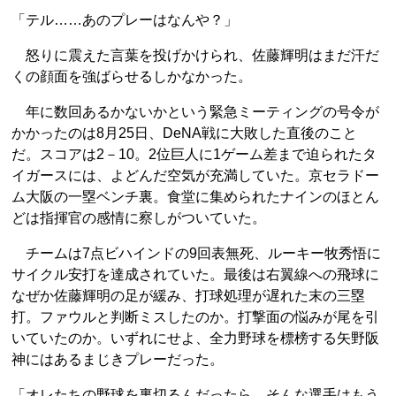
「テル……あのプレーはなんや？」
怒りに震えた言葉を投げかけられ、佐藤輝明はまだ汗だ
くの顔面を強ばらせるしかなかった。
年に数回あるかないかという緊急ミーティングの号令が
かかったのは8月25日、DeNA戦に大敗した直後のこと
だ。スコアは2－10。2位巨人に1ゲーム差まで迫られたタ
イガースには、よどんだ空気が充満していた。京セラドー
ム大阪の一塁ベンチ裏。食堂に集められたナインのほとん
どは指揮官の感情に察しがついていた。
チームは7点ビハインドの9回表無死、ルーキー牧秀悟に
サイクル安打を達成されていた。最後は右翼線への飛球に
なぜか佐藤輝明の足が緩み、打球処理が遅れた末の三塁
打。ファウルと判断ミスしたのか。打撃面の悩みが尾を引
いていたのか。いずれにせよ、全力野球を標榜する矢野阪
神にはあるまじきプレーだった。
「オレたちの野球を裏切るんだったら、そんな選手はもう