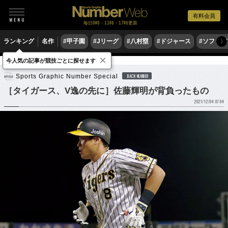
有料会員
毎日6時・11時・17時更新
ランキング
名作
#甲子園
#Jリーグ
#八村塁
#ドジャース
#ソフトバ
〉
×
今人気の記事が競技ごとに探せます
野球
プロ野球
Sports Graphic Number Special
BACK NUMBER
［タイガース、V逸の先に］佐藤輝明が背負ったもの
2021/12/04 07:04