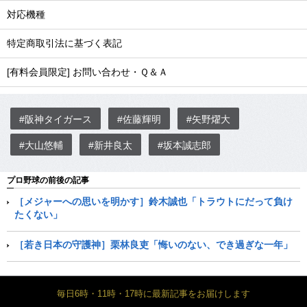
対応機種
特定商取引法に基づく表記
[有料会員限定] お問い合わせ・Ｑ＆Ａ
#阪神タイガース
#佐藤輝明
#矢野燿大
#大山悠輔
#新井良太
#坂本誠志郎
プロ野球の前後の記事
［メジャーへの思いを明かす］鈴木誠也「トラウトにだって負け
たくない」
［若き日本の守護神］栗林良吏「悔いのない、でき過ぎな一年」
毎日6時・11時・17時に最新記事をお届けします