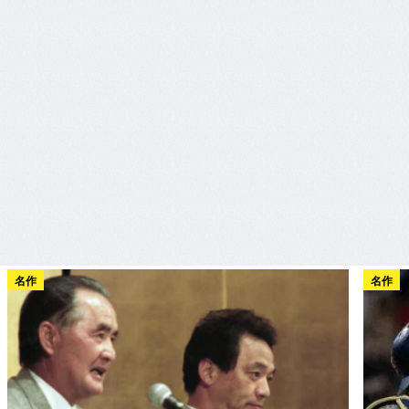
名作
名作