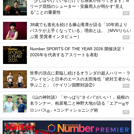
「少しぼやけているだけでも感覚が狂ってきます」B
リーグ屈指のシューター・安藤周人が明かす“見え
る”ことの重要性
PR
38歳でも進化を続ける篠山竜青が語る「10年前より
バスケが上手くなっている」理由とは。［MVVりらい
ぶ賞 受賞者インタビュー］
PR
Number SPORTS OF THE YEAR 2026 開催決定！
2026年を代表するアスリートを表彰
世界の頂点に君臨し続けるオランダの超人ハリー・ラ
ブレイセンと日本のエースの太田海也「絶対王者から
学ぶこと」《ケイリン国際対談②》
PR
《山の神対談》「やっぱり“タイパ”がいい！」箱根の
名ランナー、柏原竜二と神野大地が語る「エアー
サ
®
ロンパス
」×コンディショニング術
®
PR