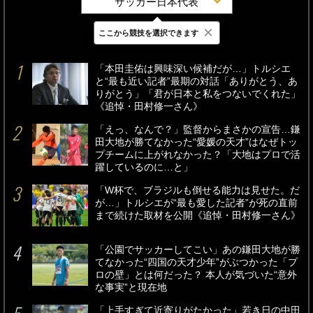
サッカー日本代表
×
ここから競技を選択できます
最新
24時間
週間
「本田圭佑は興味深い候補だが…」トルシエ
と“最も近い記者”最期の対話「ありがとう、あ
りがとう」「君が日本と私をつないでくれた」
《追悼・田村修一さん》
「えっ、なんで？」監督からまさかの宣告…鎌
田大地が勝てなかった“愛媛の天才”はなぜトッ
プチームに上がれなかった？「大地はプロで活
躍しているのに…と」
「W杯で、ブラジルも倒せる能力は見せた。だ
が…」トルシエが“最も愛した記者”が死の直前
まで続けた取材を公開《追悼・田村修一さん》
「公園でサッカーしてこい」あの鎌田大地が勝
てなかった“四国の天才少年”がぶつかった「プ
ロの壁」とは何だった？ 本人が気づいた“意外
な事実”と現在地
「上手すぎて近寄りがたかった」若き日の中田