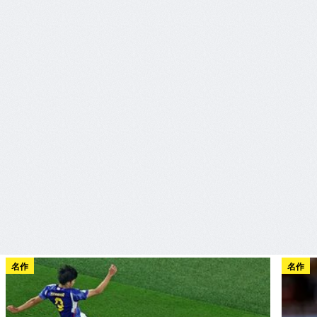
名作
名作