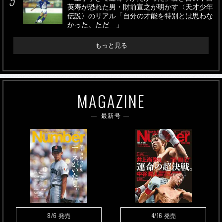
英寿が恐れた男・財前宣之が明かす〈天才少年
伝説〉のリアル「自分の才能を特別とは思わな
かった。ただ…」
もっと見る
MAGAZINE
最新号
8/6
4/16
発売
発売