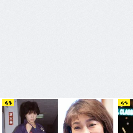
名作
名作