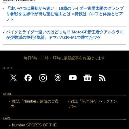
「速いやつは最初から速い」16歳のライダー古里太陽のグランプ
リ参戦を世界中が待ち望む理由とは＜特技はゴルフと体操とピア
ノ＞
バイクとライダー速いのはどっち!? MotoGP新王者クアルタラロ
が少数派の並列4気筒、ヤマハYZR−M1で勝てたワケ
毎日6時・11時・17時に最新記事をお届けします
FOLLOW US
MAGAZINE
雑誌『Number』購読のご案
雑誌『Number』バックナン
内
バー
SPECIAL
Number SPORTS OF THE