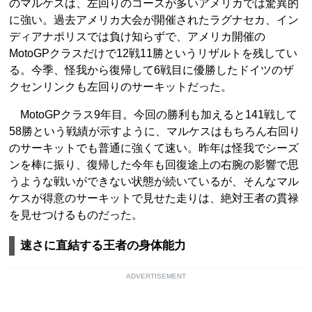
のマルケスは、左回りのコースが多いアメリカでは驚異的
に強い。過去アメリカ大会が開催されたラグナセカ、イン
ディアナポリスでは負け知らずで、アメリカ開催の
MotoGPクラスだけで12戦11勝というリザルトを残してい
る。今季、怪我から復帰して6戦目に優勝したドイツのザ
クセンリンクも左回りのサーキットだった。
MotoGPクラス9年目。今回の勝利も加えると141戦して
58勝という戦績が示すように、マルケスはもちろん右回り
のサーキットでも普通に強くて速い。昨年は怪我でシーズ
ンを棒に振り、復帰した今年も回復途上の右腕の影響で思
うような戦いができない状態が続いているが、そんなマル
ケスが得意のサーキットで見せた走りは、絶対王者の貫禄
を見せつけるものだった。
速さに直結する王者の身体能力
ADVERTISEMENT