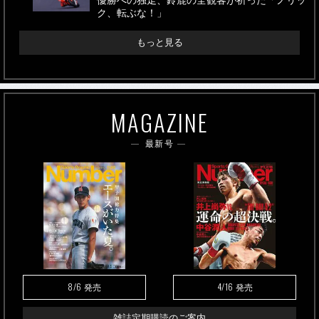
優勝への独走、鈴鹿の全観客が祈った「ノリッ
ク、転ぶな！」
もっと見る
MAGAZINE
最新号
8/6
4/16
発売
発売
雑誌定期購読のご案内