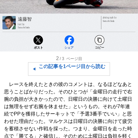
photograph by
遠藤智
Satoshi Endo
text by
Satoshi Endo
ポスト
シェア
コピー
2
/3
ページ目
この記事を1ページ目から読む
レースを終えたときの彼のコメントは、なるほどなあと
思うことばかりだった。そのひとつが「金曜日の走行で右
腕の負担が大きかったので、日曜日の決勝に向けて土曜日
は無理をせず右腕を休ませた」というもの。それが7年連
続でPPを獲得したサーキットで「予選3番手でいい」と思
わせた理由だった。マルケスは日曜日の決勝に向けて疲労
を蓄積させない作戦を採った。つまり、金曜日を走った時
点で「勝てる」と確信し、そのために土曜日は負担を軽く