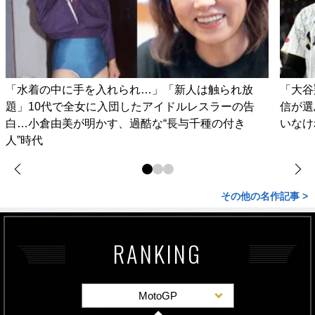
「水着の中に手を入れられ…」「新人は触られ放
「大谷
題」10代で全女に入団したアイドルレスラーの告
信が選
白…小倉由美が明かす、過酷な“長与千種の付き
いなけ
人”時代
その他の名作記事 >
RANKING
MotoGP