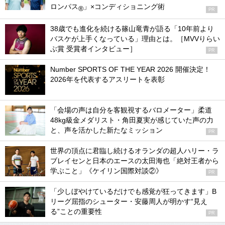
ロンパス
」×コンディショニング術
®
PR
38歳でも進化を続ける篠山竜青が語る「10年前より
バスケが上手くなっている」理由とは。［MVVりらい
ぶ賞 受賞者インタビュー］
PR
Number SPORTS OF THE YEAR 2026 開催決定！
2026年を代表するアスリートを表彰
「会場の声は自分を客観視するバロメーター」柔道
48kg級金メダリスト・角田夏実が感じていた声の力
と、声を活かした新たなミッション
PR
世界の頂点に君臨し続けるオランダの超人ハリー・ラ
ブレイセンと日本のエースの太田海也「絶対王者から
学ぶこと」《ケイリン国際対談②》
PR
「少しぼやけているだけでも感覚が狂ってきます」B
リーグ屈指のシューター・安藤周人が明かす“見え
る”ことの重要性
PR