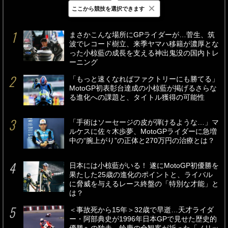
×
ここから競技を選択できます
最新
24時間
週間
まさかこんな場所にGPライダーが…菅生、筑
波でレコード樹立、来季ヤマハ移籍が濃厚とな
った小椋藍の成長を支える神出鬼没の国内トレ
ーニング
「もっと速くなればファクトリーにも勝てる」
MotoGP初表彰台達成の小椋藍が掲げるさらな
る進化への課題と、タイトル獲得の可能性
「手術はソーセージの皮が弾けるような…」マ
ルケスに佐々木歩夢、MotoGPライダーに急増
中の“腕上がり”の正体と270万円の治療とは？
日本には小椋藍がいる！ 遂にMotoGP初優勝を
果たした25歳の進化のポイントと、ライバル
に脅威を与えるレース終盤の「特別な才能」と
は？
＜事故死から15年＞32歳で早逝…天才ライダ
ー・阿部典史が1996年日本GPで見せた歴史的