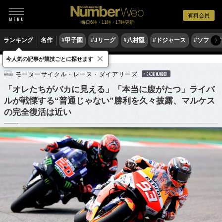
有料会員
毎日6時・11時・17時更新
ランキング
名作
#甲子園
#Jリーグ
#八村塁
#ドジャース
#ソフトバ
〉
×
今人気の記事が競技ごとに探せます
モータースポーツ
MotoGP
モーターサイクル・レース・ダイアリーズ
BACK NUMBER
「オレたちがバカに見える」「本当に腹がたつ」ライバ
ルが戦慄する“普通じゃない”勝利を久々披露、マルケス
の完全復活は近い