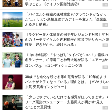
学ぶこと」《ケイリン国際対談②》
PR
「バイエルン移籍の逸材輩出も“グラウンドがなかっ
た”…」サガン鳥栖最強アカデミーを変えた『企業版
ふるさと納税』
PR
《ラグビー界と体操界の同学年レジェンド対談》初対
面のリーチマイケルと内村航平が本音で語り合った競
技愛「好きだから、続けられる」
PR
《山の神対談》「やっぱり“タイパ”がいい！」箱根の
名ランナー、柏原竜二と神野大地が語る「エアー
サ
®
ロンパス
」×コンディショニング術
®
PR
38歳でも進化を続ける篠山竜青が語る「10年前より
バスケが上手くなっている」理由とは。［MVVりらい
ぶ賞 受賞者インタビュー］
PR
「少しぼやけているだけでも感覚が狂ってきます」B
リーグ屈指のシューター・安藤周人が明かす“見え
る”ことの重要性
PR