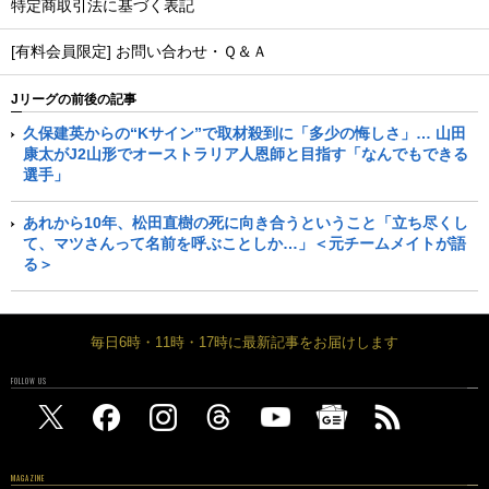
特定商取引法に基づく表記
[有料会員限定] お問い合わせ・Ｑ＆Ａ
Jリーグの前後の記事
久保建英からの“Kサイン”で取材殺到に「多少の悔しさ」… 山田
康太がJ2山形でオーストラリア人恩師と目指す「なんでもできる
選手」
あれから10年、松田直樹の死に向き合うということ「立ち尽くし
て、マツさんって名前を呼ぶことしか…」＜元チームメイトが語
る＞
毎日6時・11時・17時に最新記事をお届けします
FOLLOW US
MAGAZINE