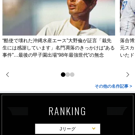
“酷使で壊れた沖縄水産エース”大野倫が証言「栽先
落合博
生には感謝しています」名門凋落のきっかけは“ある
元スカ
事件”…最後の甲子園出場“98年最強世代”の無念
いたド
その他の名作記事 >
RANKING
Jリーグ