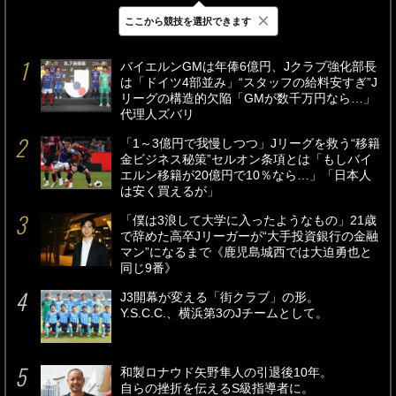
×
ここから競技を選択できます
最新
24時間
週間
バイエルンGMは年俸6億円、Jクラブ強化部長
は「ドイツ4部並み」“スタッフの給料安すぎ”J
リーグの構造的欠陥「GMが数千万円なら…」
代理人ズバリ
「1～3億円で我慢しつつ」Jリーグを救う“移籍
金ビジネス秘策”セルオン条項とは「もしバイ
エルン移籍が20億円で10％なら…」「日本人
は安く買えるが」
「僕は3浪して大学に入ったようなもの」21歳
で辞めた高卒Jリーガーが“大手投資銀行の金融
マン”になるまで《鹿児島城西では大迫勇也と
同じ9番》
J3開幕が変える「街クラブ」の形。
Y.S.C.C.、横浜第3のJチームとして。
和製ロナウド矢野隼人の引退後10年。
自らの挫折を伝えるS級指導者に。