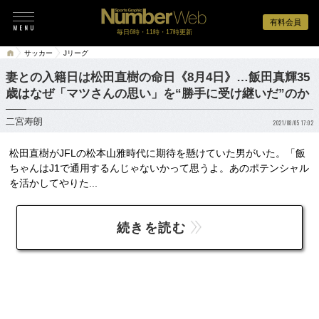
有料会員
毎日6時・11時・17時更新
サッカー
Jリーグ
妻との入籍日は松田直樹の命日《8月4日》…飯田真輝35
歳はなぜ「マツさんの思い」を“勝手に受け継いだ”のか
二宮寿朗
2021/08/05 17:02
松田直樹がJFLの松本山雅時代に期待を懸けていた男がいた。「飯
ちゃんはJ1で通用するんじゃないかって思うよ。あのポテンシャル
を活かしてやりた...
続きを読む