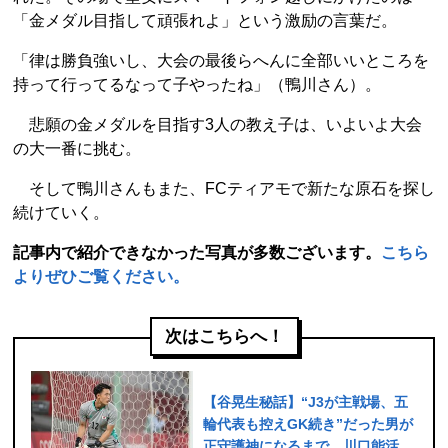
「金メダル目指して頑張れよ」という激励の言葉だ。
「律は勝負強いし、大会の最後らへんに全部いいところを
持って行ってるなって子やったね」（鴨川さん）。
悲願の金メダルを目指す3人の教え子は、いよいよ大会
の大一番に挑む。
そして鴨川さんもまた、FCティアモで新たな原石を探し
続けていく。
記事内で紹介できなかった写真が多数ございます。
こちら
よりぜひご覧ください。
次はこちらへ！
【谷晃生秘話】“J3が主戦場、五
輪代表も控えGK続き”だった男が
正守護神になるまで 川口能活コ