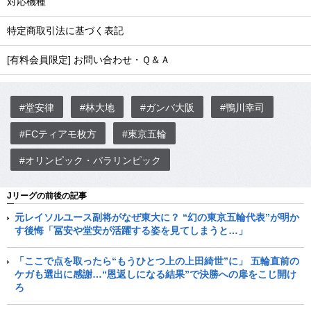
対応機種
特定商取引法に基づく表記
[有料会員限定] お問い合わせ・Ｑ＆Ａ
#堂安律
#林大地
#ガンバ大阪
#鴨川幸司
#FCティアモ枚方
#東京五輪
#オリンピック・パラリンピック
Jリーグの前後の記事
元レイソルユース副将がなぜ東大に？ “幻の東京五輪代表”が明か
す後悔「冨安や堂安が活躍する姿を見てしまうと…」
「ここで点を取ったら“もうひとつ上の上田綺世”に」 五輪直前の
ケガも選出に感謝…“恩返しになる結果”で決勝への扉をこじ開け
ろ