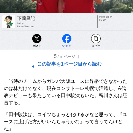
photograph by
下薗昌記
JFA/AFLO
text by
Masaki Shimozono
ポスト
シェア
コピー
5
/5
ページ目
この記事を1ページ目から読む
当時のチームからガンバ大阪ユースに昇格できなかった
のは林だけでなく、現在コンサドーレ札幌で活躍し、A代
表デビューも果たしている田中駿汰もいた。鴨川さんは証
言する。
「田中駿汰は、コイツちょっと化けるかなと思って、『ユ
ースに上げた方がいいんちゃうかな』って言うてんけど
ね」