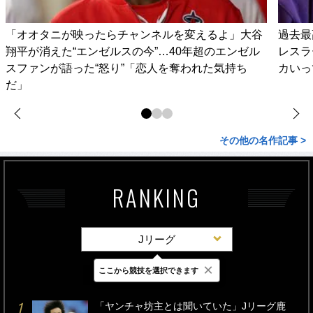
「オオタニが映ったらチャンネルを変えるよ」大谷
過去最
翔平が消えた“エンゼルスの今”…40年超のエンゼル
レスラ
スファンが語った“怒り”「恋人を奪われた気持ち
カいっ
だ」
その他の名作記事 >
RANKING
Jリーグ
×
ここから競技を選択できます
最新
24時間
週間
「ヤンチャ坊主とは聞いていた」Jリーグ鹿