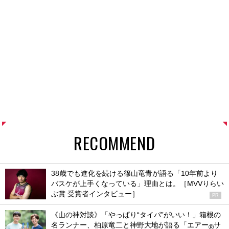
RECOMMEND
38歳でも進化を続ける篠山竜青が語る「10年前より
バスケが上手くなっている」理由とは。［MVVりらい
ぶ賞 受賞者インタビュー］
PR
《山の神対談》「やっぱり“タイパ”がいい！」箱根の
名ランナー、柏原竜二と神野大地が語る「エアー
サ
®