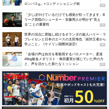
ロンパス
」×コンディショニング術
®
PR
「少しぼやけているだけでも感覚が狂ってきます」B
リーグ屈指のシューター・安藤周人が明かす“見え
る”ことの重要性
PR
世界の頂点に君臨し続けるオランダの超人ハリー・ラ
ブレイセンと日本のエースの太田海也「絶対王者から
学ぶこと」《ケイリン国際対談②》
PR
「会場の声は自分を客観視するバロメーター」柔道
48kg級金メダリスト・角田夏実が感じていた声の力
と、声を活かした新たなミッション
PR