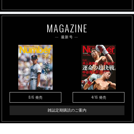
MAGAZINE
最新号
8/6
4/16
発売
発売
雑誌定期購読のご案内