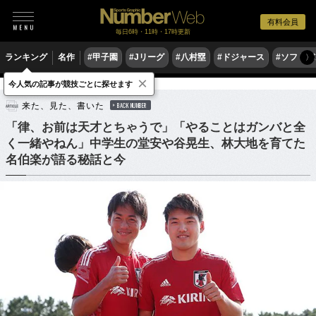
有料会員
毎日6時・11時・17時更新
ランキング
名作
#甲子園
#Jリーグ
#八村塁
#ドジャース
#ソフトバ
〉
×
今人気の記事が競技ごとに探せます
サッカー
Jリーグ
来た、見た、書いた
BACK NUMBER
「律、お前は天才とちゃうで」「やることはガンバと全
く一緒やねん」中学生の堂安や谷晃生、林大地を育てた
名伯楽が語る秘話と今