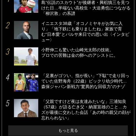
島“伝説のスカウト”が後継者・興梠慎三を見つ
けた日…半端ない高校生・大迫勇也につながる
「柳沢敦」の系譜
イニエスタ38歳「オコノミヤキがお気に入
り」「地下鉄にも乗りましたね」家族で育
む“日本愛”とバルサ来日での思い出〈インタビ
ュー〉
小野伸二も驚いた山崎光太郎の技術。
プロでの苦難は金の卵へのアシストに。
「足裏がゴツい、指が長い」“下駄”で走り回っ
ていた佐野海舟（22歳）ビックリ幼少時代…
森保ジャパン新戦力“驚異的な回収力”のナゾ
「父親ですけど夜は友達みたいな」三浦知良
（57歳）が語る亡き父・納屋宣雄のこと…カ
ズが最後に交わした会話「あの時の親父の顔が
忘れられない」
もっと見る