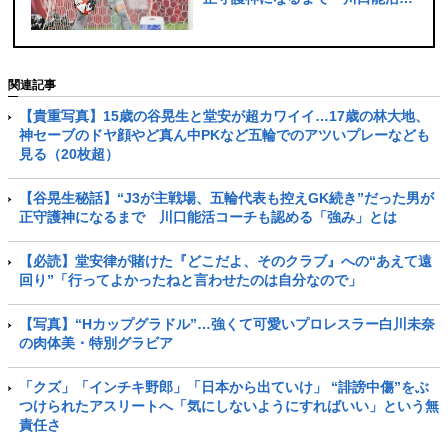
ーチも認める「強み」とは
関連記事
【貴重写真】15歳の谷晃生と堂安が超カワイイ…17歳の林大地、
神セーブのドヤ顔やど真ん中PKなど五輪でのアツいプレーなども
見る（20枚超）
【谷晃生秘話】“J3が主戦場、五輪代表も控えGK続き”だった男が
正守護神になるまで 川口能活コーチも認める「強み」とは
【必読】堂安律が賭けた『どこだよ、そのクラブ』への“あえて遠
回り”「行ってよかったねと言わせたのは自分なので」
【写真】“Hカップグラドル”…強くて可愛いプロレスラー白川未奈
の肉体美・特別グラビア
「クズ」「インチキ野郎」「日本から出ていけ」 “誹謗中傷”をぶ
つけられたアスリートへ「気にしないようにすればいい」という無
責任さ