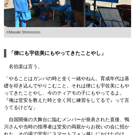
©Masaki Shimozono
「律にも宇佐美にもやってきたことやし」
名伯楽は言う。
「やることはガンバの時と全く一緒やねん。育成年代は基
礎を叩き込んでやりこむこと。それは律にも宇佐美にもや
ってきたことやし、今のティアモの子にもやってるよ。
『俺は堂安を教えた時と全く同じ練習をしてるで』って言
うてるけどな」
自国開催の大舞台に臨むメンバーが発表された直後、鴨
川さんや当時の指導者は堂安の両親からお祝いの会に招か
れた。その場で堂安にスマートフォン越しにかけたのは