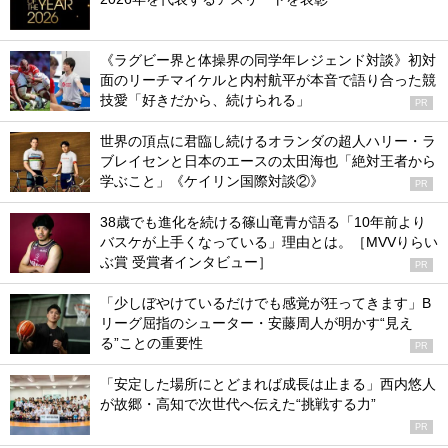
《ラグビー界と体操界の同学年レジェンド対談》初対
面のリーチマイケルと内村航平が本音で語り合った競
技愛「好きだから、続けられる」
PR
世界の頂点に君臨し続けるオランダの超人ハリー・ラ
ブレイセンと日本のエースの太田海也「絶対王者から
学ぶこと」《ケイリン国際対談②》
PR
38歳でも進化を続ける篠山竜青が語る「10年前より
バスケが上手くなっている」理由とは。［MVVりらい
ぶ賞 受賞者インタビュー］
PR
「少しぼやけているだけでも感覚が狂ってきます」B
リーグ屈指のシューター・安藤周人が明かす“見え
る”ことの重要性
PR
「安定した場所にとどまれば成長は止まる」西内悠人
が故郷・高知で次世代へ伝えた“挑戦する力”
PR