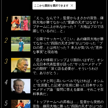
×
ここから競技を選択できます
最新
24時間
週間
「えっ、なんで？」監督からまさかの宣告…鎌
田大地が勝てなかった“愛媛の天才”はなぜトッ
プチームに上がれなかった？「大地はプロで活
躍しているのに…と」
「公園でサッカーしてこい」あの鎌田大地が勝
てなかった“四国の天才少年”がぶつかった「プ
ロの壁」とは何だった？ 本人が気づいた“意外
な事実”と現在地
「恋人や移籍ゴシップより面白いはずだ」オシ
ム元日本代表監督が語った“サッカーメディア
への期待”「深く語る必要が…そういうわけ
で、ありがとう」
「ピッチと同じ高いレベルでなければ」オシム
と“生涯愛した記者”が生前に願った日本サッカ
ーメディア論「疑問に答える媒体…それこそ百
科事典だ」
「トップチームへの昇格は…」監督から突然の
宣告…鎌田大地に勝った“四国の天才”がぶつか