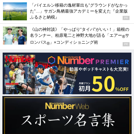
「バイエルン移籍の逸材輩出も“グラウンドがなかっ
た”…」サガン鳥栖最強アカデミーを変えた『企業版
ふるさと納税』
PR
《山の神対談》「やっぱり“タイパ”がいい！」箱根の
名ランナー、柏原竜二と神野大地が語る「エアー
サ
®
ロンパス
」×コンディショニング術
®
PR