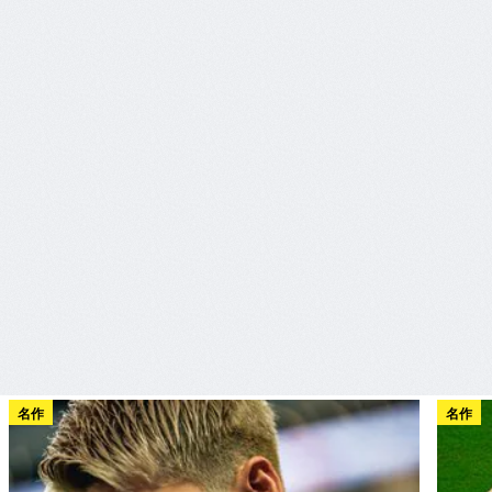
名作
名作