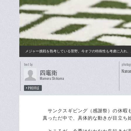
メジャー挑戦を熟考している菅野。今オフの特殊性も考慮に入れ、
text by
photog
Nanae
四竈衛
Mamoru Shikama
PROFILE
サンクスギビング（感謝祭）の休暇も
真っただ中で、具体的な動きが目立ち