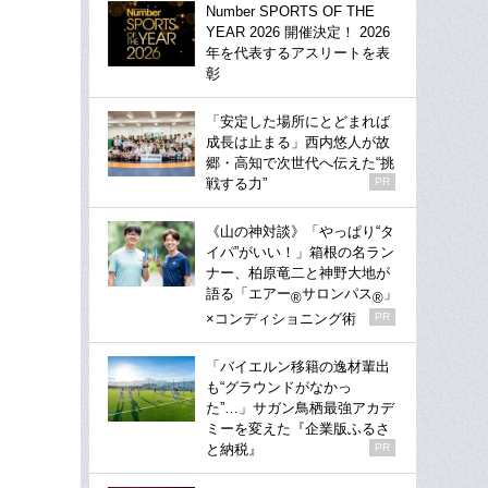
Number SPORTS OF THE
YEAR 2026 開催決定！ 2026
年を代表するアスリートを表
彰
「安定した場所にとどまれば
成長は止まる」西内悠人が故
郷・高知で次世代へ伝えた“挑
戦する力”
PR
《山の神対談》「やっぱり“タ
イパ”がいい！」箱根の名ラン
ナー、柏原竜二と神野大地が
語る「エアー
サロンパス
」
®
®
×コンディショニング術
PR
「バイエルン移籍の逸材輩出
も“グラウンドがなかっ
た”…」サガン鳥栖最強アカデ
ミーを変えた『企業版ふるさ
と納税』
PR