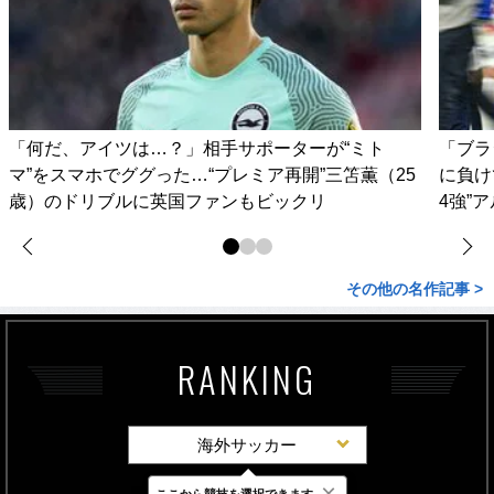
「何だ、アイツは…？」相手サポーターが“ミト
「ブラ
マ”をスマホでググった…“プレミア再開”三笘薫（25
に負け
歳）のドリブルに英国ファンもビックリ
4強”
その他の名作記事 >
RANKING
海外サッカー
×
ここから競技を選択できます