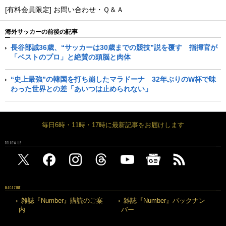
[有料会員限定] お問い合わせ・Ｑ＆Ａ
海外サッカーの前後の記事
長谷部誠36歳、“サッカーは30歳までの競技”説を覆す 指揮官が
「ベストのプロ」と絶賛の頭脳と肉体
“史上最強”の韓国を打ち崩したマラドーナ 32年ぶりのW杯で味
わった世界との差「あいつは止められない」
毎日6時・11時・17時に最新記事をお届けします
FOLLOW US
MAGAZINE
雑誌『Number』購読のご案
雑誌『Number』バックナン
内
バー