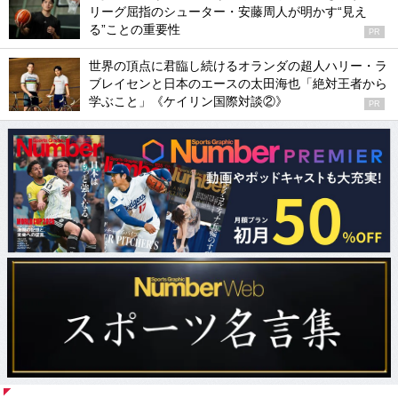
リーグ屈指のシューター・安藤周人が明かす“見え
る”ことの重要性
PR
世界の頂点に君臨し続けるオランダの超人ハリー・ラ
ブレイセンと日本のエースの太田海也「絶対王者から
学ぶこと」《ケイリン国際対談②》
PR