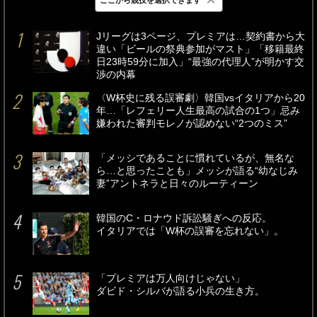
最新
24時間
週間
Jリーグは3ページ、プレミアは…契約書から大
違い「ビールの祭典参加がマスト」「移籍最終
日23時59分に加入」“最強の代理人”が明かす交
渉の内幕
〈W杯史に残る誤審劇〉韓国vsイタリアから20
年…「レフェリー人生最高の試合の1つ」忌み
嫌われた審判モレノが認めない“2つのミス”
「メッシであることに慣れているが、無名な
ら…と思ったことも」メッシが語る“幼なじみ
妻”アントネラと日々のルーティーン
韓国のC・ロナウド訴訟騒ぎへの反応。
イタリアでは「W杯の誤審を忘れない」。
「プレミアは万人向けじゃない」
ダビド・シルバが語る小兵の生き方。