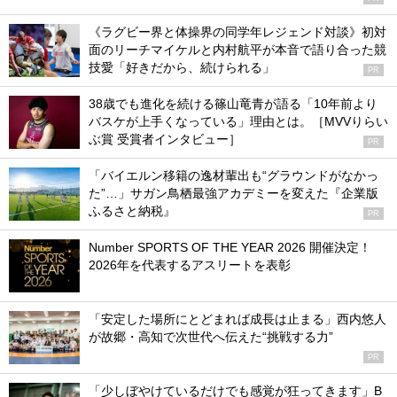
《ラグビー界と体操界の同学年レジェンド対談》初対
面のリーチマイケルと内村航平が本音で語り合った競
技愛「好きだから、続けられる」
PR
38歳でも進化を続ける篠山竜青が語る「10年前より
バスケが上手くなっている」理由とは。［MVVりらい
ぶ賞 受賞者インタビュー］
PR
「バイエルン移籍の逸材輩出も“グラウンドがなかっ
た”…」サガン鳥栖最強アカデミーを変えた『企業版
ふるさと納税』
PR
Number SPORTS OF THE YEAR 2026 開催決定！
2026年を代表するアスリートを表彰
「安定した場所にとどまれば成長は止まる」西内悠人
が故郷・高知で次世代へ伝えた“挑戦する力”
PR
「少しぼやけているだけでも感覚が狂ってきます」B