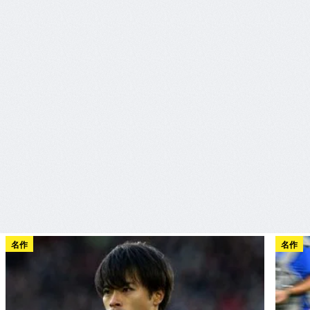
名作
名作