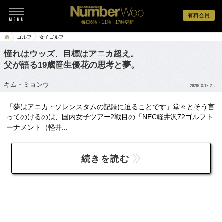
有料会員
毎日6時・11時・17時更新
ゴルフ
女子ゴルフ
憧れはウッズ、目標はアニカ超え。
父が語る19歳笹生優花の思考と夢。
キム・ミョンウ
2020/08/18 20:00
「夢はアニカ・ソレンスタムの記録に迫ることです」堂々とそう言
ってのけるのは、国内女子ツアー2戦目の「NEC軽井沢72ゴルフト
ーナメント（軽井...
続きを読む