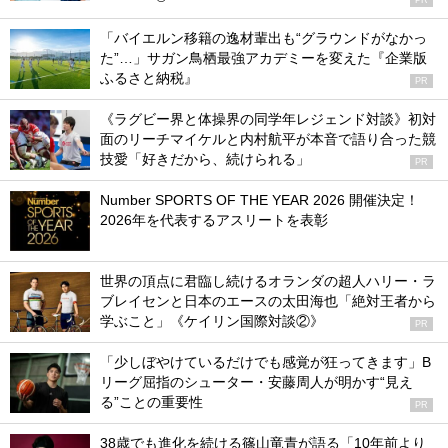
「バイエルン移籍の逸材輩出も“グラウンドがなかっ
た”…」サガン鳥栖最強アカデミーを変えた『企業版
ふるさと納税』
PR
《ラグビー界と体操界の同学年レジェンド対談》初対
面のリーチマイケルと内村航平が本音で語り合った競
技愛「好きだから、続けられる」
PR
Number SPORTS OF THE YEAR 2026 開催決定！
2026年を代表するアスリートを表彰
世界の頂点に君臨し続けるオランダの超人ハリー・ラ
ブレイセンと日本のエースの太田海也「絶対王者から
学ぶこと」《ケイリン国際対談②》
PR
「少しぼやけているだけでも感覚が狂ってきます」B
リーグ屈指のシューター・安藤周人が明かす“見え
る”ことの重要性
PR
38歳でも進化を続ける篠山竜青が語る「10年前より