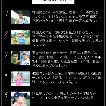
最新
24時間
週間
韓国勢この10年で激減、なぜ？「日本に行き
たいけど、行けない…」女子ゴルフ界“鎖国”は
正解だったのか「若手台頭で一定の成功も」
韓国人の本音「潤沢なお金だけじゃない」「日
本ツアーは今も理想の職場」“イ・ボミ2世”初
優勝で浮き彫りになった、韓国女子ゴルフ界の
ジレンマ
驚きの結婚！ ボクサー中谷潤人の“異色ゴルフ
ァー妻”田村亜矢（29歳）ってどんな人？ 今年
3月、関係者も驚いた近況報告「2年間、看護
学校に通っていました」
42歳で3人目を出産…東尾理子が妊活と石田純
一のパパぶりを語る「じいじには“足”として頑
張ってもらっています（笑）」
諸見里しのぶ 「大切なものを持って帰りた
い」 ／ ゴルフ全英女子オープンへの決意