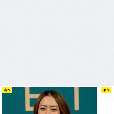
名作
名作