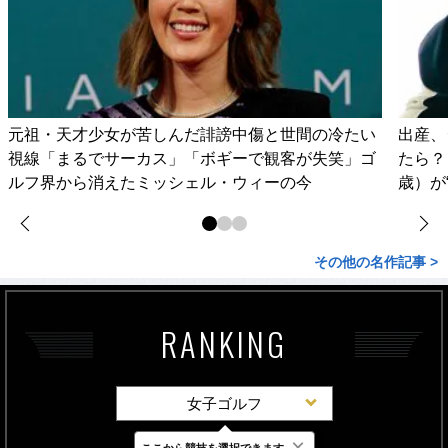
元祖・天才少女が苦しんだ誹謗中傷と世間の冷たい
出産、
視線「まるでサーカス」「ボギーで観客が失笑」ゴ
たら？
ルフ界から消えたミッシェル・ウィーの今
歳）が
その他の名作記事 >
RANKING
女子ゴルフ
×
ここから競技を選択できます