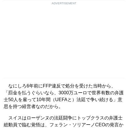
ADVERTISEMENT
なにしろ6年前にFFP違反で処分を受けた当時から、
「罰金を払うぐらいなら、3000万ユーロで世界有数の弁護
士50人を雇って10年間（UEFAと）法廷で争い続ける」意
思を持つ経営者なのだから。
スイスはローザンヌの法廷闘争にトップクラスの弁護士
総動員で臨む覚悟は、フェラン・ソリアーノCEOの発言か