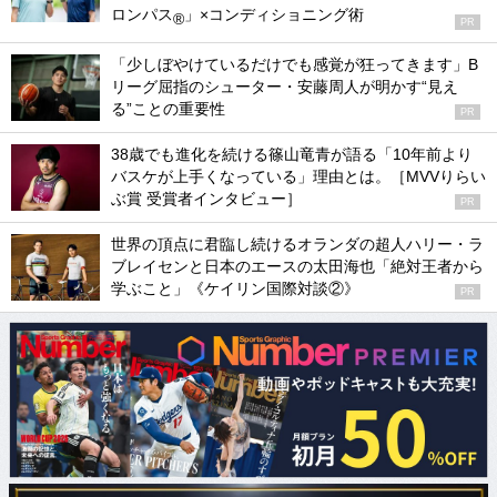
ロンパス
」×コンディショニング術
®
PR
「少しぼやけているだけでも感覚が狂ってきます」B
リーグ屈指のシューター・安藤周人が明かす“見え
る”ことの重要性
PR
38歳でも進化を続ける篠山竜青が語る「10年前より
バスケが上手くなっている」理由とは。［MVVりらい
ぶ賞 受賞者インタビュー］
PR
世界の頂点に君臨し続けるオランダの超人ハリー・ラ
ブレイセンと日本のエースの太田海也「絶対王者から
学ぶこと」《ケイリン国際対談②》
PR