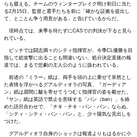
らも窺える。チームのウィンターブレイク明け初日に当た
る2月15日、監督と選手たちを前に「確かな証拠を提出し
て、とことん争う用意がある」と告げているからだ。
現時点では、来季を待たずにCASでの判決が下ると見ら
れている。
ピッチでは闘志満々のシティ指揮官が、今季CL優勝を目
指して総攻撃に出ることも間違いない。処分決定直後の報
道では、まるで悲劇の主人公のように扱われている。
前述の『ミラー』紙は、両手を頭の上に乗せて呆然とし
た表情を浮かべるグアルディオラの写真、『ガーディア
ン』紙は眉間に皺を寄せてうつむく指揮官の姿を載せた。
『サン』紙は英語で禁止を意味する「バン（ban）」を絡
めた語呂合わせで、「チキ・チキ・バン・バン」ならぬ、
「シティ・シティ・バン・バン」と、少々陽気な見出しを
つけた。
グアルディオラ自身のショックは報道よりもはるかに小