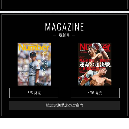
MAGAZINE
最新号
8/6
4/16
発売
発売
雑誌定期購読のご案内