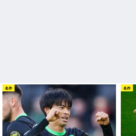
名作
名作