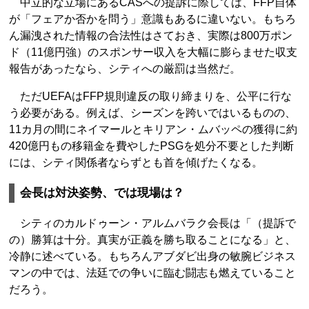
中立的な立場にあるCASへの提訴に際しては、FFP自体
が「フェアか否かを問う」意識もあるに違いない。もちろ
ん漏洩された情報の合法性はさておき、実際は800万ポン
ド（11億円強）のスポンサー収入を大幅に膨らませた収支
報告があったなら、シティへの厳罰は当然だ。
ただUEFAはFFP規則違反の取り締まりを、公平に行な
う必要がある。例えば、シーズンを跨いではいるものの、
11カ月の間にネイマールとキリアン・ムバッペの獲得に約
420億円もの移籍金を費やしたPSGを処分不要とした判断
には、シティ関係者ならずとも首を傾げたくなる。
会長は対決姿勢、では現場は？
シティのカルドゥーン・アルムバラク会長は「（提訴で
の）勝算は十分。真実が正義を勝ち取ることになる」と、
冷静に述べている。もちろんアブダビ出身の敏腕ビジネス
マンの中では、法廷での争いに臨む闘志も燃えていること
だろう。