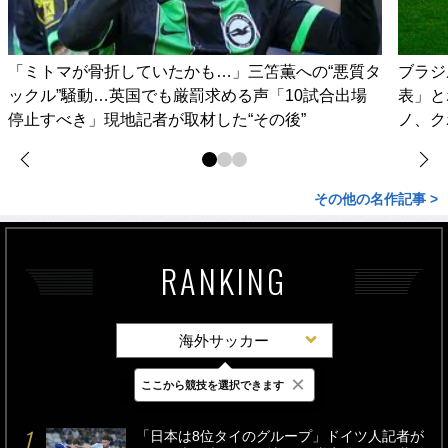
「ミトマが骨折していたかも…」三笘薫への“悪質タ
ブラジ
ックル”騒動…英国でも厳罰求める声「10試合出場
表」と
停止すべき」現地記者が取材した“その後”
ノ、ク
その他の名作記事 >
RANKING
海外サッカー
×
ここから競技を選択できます
最新
24時間
週間
「日本は8位タイのグループ」ドイツ人記者が