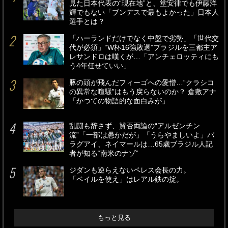
見た日本代表の“現在地”と、堂安律でも伊藤洋
輝でもない「ブンデスで最もよかった」日本人
選手とは？
「ハーランドだけでなく中盤で劣勢」「世代交
代が必須」“W杯16強敗退”ブラジルを三都主ア
レサンドロは嘆くが…「アンチェロッティにも
う4年任せていい」
豚の頭が飛んだフィーゴへの愛憎…“クラシコ
の異常な喧騒”はもう戻らないのか？ 倉敷アナ
「かつての物語的な面白みが」
乱闘も辞さず、賛否両論の“アルゼンチン
流”「一部は愚かだが」「うらやましいよ」パ
ラグアイ、ネイマールは…65歳ブラジル人記
者が知る“南米のナゾ”
ジダンも逆らえないペレス会長の力。
「ベイルを使え」はレアル鉄の掟。
もっと見る