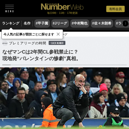
有料会員
毎日6時・11時・17時更新
ランキング
名作
#甲子園
#Jリーグ
#中村剛也
#佐々木朗希
#ラグ
〉
×
今人気の記事が競技ごとに探せます
サッカー
海外サッカー
プレミアリーグ
プレミアリーグの時間
BACK NUMBER
なぜマンCは2年間CL参戦禁止に？
現地発“バレンタインの惨劇”真相。