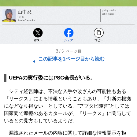
photograph by
山中忍
Getty Images
text by
Shinobu Yamanaka
ポスト
シェア
コピー
3
/5
ページ目
この記事を1ページ目から読む
UEFAの実行委にはPSG会長がいる。
シティ経営陣は、不法な入手や改ざんの可能性もある
『リークス』による情報ということもあり、「判断の根拠
になどなり得ない」としている。“アブダビ陣営”としては
国家間で摩擦のあるカタールが、『リークス』に関与して
いるとの見方もしているようだ。
漏洩されたメールの内容に関して詳細な情報開示を拒