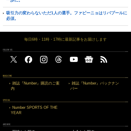
一歩に。
吸引力の変わらないただ1人の選手。ファビーニョはリバプールに
必須。
毎日6時・11時・17時に最新記事をお届けします
FOLLOW US
MAGAZINE
雑誌『Number』購読のご案
雑誌『Number』バックナン
内
バー
SPECIAL
Number SPORTS OF THE
YEAR
ARCHIVE