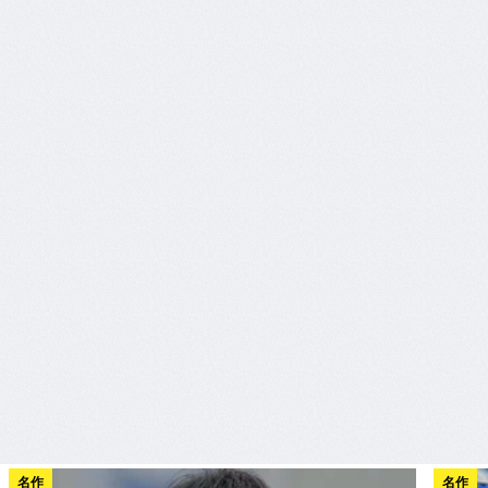
名作
名作