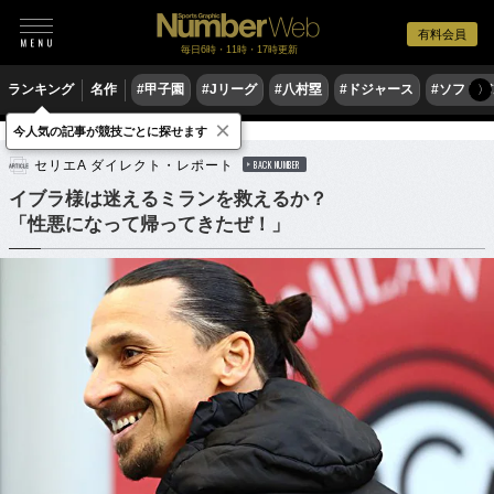
有料会員
毎日6時・11時・17時更新
ランキング
名作
#甲子園
#Jリーグ
#八村塁
#ドジャース
#ソフトバ
〉
×
今人気の記事が競技ごとに探せます
サッカー
海外サッカー
セリエA
セリエA ダイレクト・レポート
BACK NUMBER
イブラ様は迷えるミランを救えるか？
「性悪になって帰ってきたぜ！」