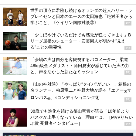
世界の頂点に君臨し続けるオランダの超人ハリー・ラ
ブレイセンと日本のエースの太田海也「絶対王者から
学ぶこと」《ケイリン国際対談②》
PR
「少しぼやけているだけでも感覚が狂ってきます」B
リーグ屈指のシューター・安藤周人が明かす“見え
る”ことの重要性
PR
「会場の声は自分を客観視するバロメーター」柔道
48kg級金メダリスト・角田夏実が感じていた声の力
と、声を活かした新たなミッション
PR
《山の神対談》「やっぱり“タイパ”がいい！」箱根の
名ランナー、柏原竜二と神野大地が語る「エアー
サ
®
ロンパス
」×コンディショニング術
®
PR
38歳でも進化を続ける篠山竜青が語る「10年前より
バスケが上手くなっている」理由とは。［MVVりらい
ぶ賞 受賞者インタビュー］
PR