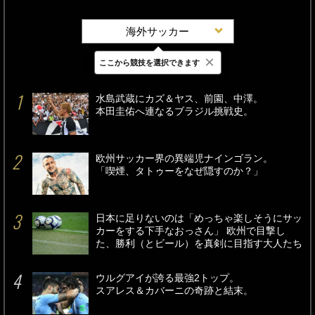
海外サッカー
×
ここから競技を選択できます
最新
24時間
週間
水島武蔵にカズ＆ヤス、前園、中澤。
本田圭佑へ連なるブラジル挑戦史。
欧州サッカー界の異端児ナインゴラン。
「喫煙、タトゥーをなぜ隠すのか？」
日本に足りないのは「めっちゃ楽しそうにサッ
カーをする下手なおっさん」 欧州で目撃し
た、勝利（とビール）を真剣に目指す大人たち
ウルグアイが誇る最強2トップ。
スアレス＆カバーニの奇跡と結末。