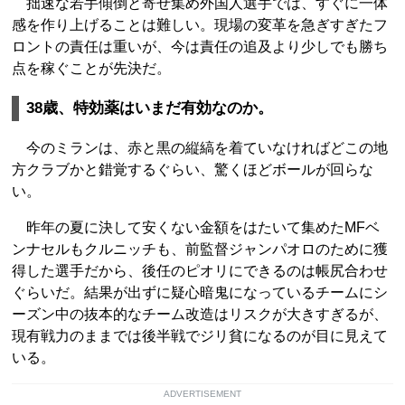
拙速な若手傾倒と寄せ集め外国人選手では、すぐに一体
感を作り上げることは難しい。現場の変革を急ぎすぎたフ
ロントの責任は重いが、今は責任の追及より少しでも勝ち
点を稼ぐことが先決だ。
38歳、特効薬はいまだ有効なのか。
今のミランは、赤と黒の縦縞を着ていなければどこの地
方クラブかと錯覚するぐらい、驚くほどボールが回らな
い。
昨年の夏に決して安くない金額をはたいて集めたMFベ
ンナセルもクルニッチも、前監督ジャンパオロのために獲
得した選手だから、後任のピオリにできるのは帳尻合わせ
ぐらいだ。結果が出ずに疑心暗鬼になっているチームにシ
ーズン中の抜本的なチーム改造はリスクが大きすぎるが、
現有戦力のままでは後半戦でジリ貧になるのが目に見えて
いる。
ADVERTISEMENT