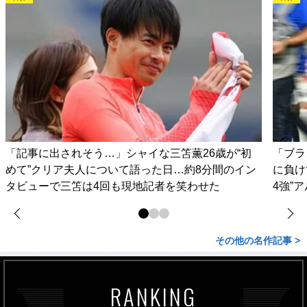
「記事に出されそう…」シャイな三笘薫26歳が“初
「ブラ
めて”クリア夫人について語った日…約8分間のイン
に負け
タビューで三笘は4回も現地記者を笑わせた
4強”
その他の名作記事 >
RANKING