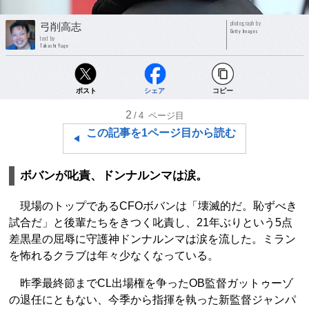
photograph by
弓削高志
Getty Images
text by
Takashi Yuge
ポスト
シェア
コピー
2
/4
ページ目
この記事を1ページ目から読む
ボバンが叱責、ドンナルンマは涙。
現場のトップであるCFOボバンは「壊滅的だ。恥ずべき
試合だ」と後輩たちをきつく叱責し、21年ぶりという5点
差黒星の屈辱に守護神ドンナルンマは涙を流した。ミラン
を怖れるクラブは年々少なくなっている。
昨季最終節までCL出場権を争ったOB監督ガットゥーゾ
の退任にともない、今季から指揮を執った新監督ジャンパ