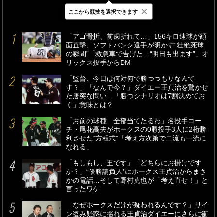
×
ここから競技を選択できます
最新
24時間
週間
「アゴ骨折、前歯折れて…」156キロ速球が顔
面直撃、ソフトバンク選手が明かす“壮絶死球
の瞬間”「救急車で告げた…“明日も出ます”」オ
リックス投手からDM
「監督、今日は何対何で勝つつもりなんで
す？」「なんで今？」ダイエー王貞治を驚かせ
た唐突な問い…「勝つシナリオは7割決めてお
く」意味とは？
「お前の球種、全部当てたるわ」名投手コー
チ・尾花高夫がホークスの0勝投手3人に2桁勝
利させた“方程式”「考え方次第で二流も一流に
なれる」
「もしもし、王です」「どちらにお掛けです
か？」“優勝請負人”にホークス王貞治からまさ
かの電話…そして野村克也が「考え直せ！」と
言ったワケ
「なぜホークスだけが疑われるんです？」サイ
ン盗み疑惑に揺れる王貞治ダイエーにさらに衝