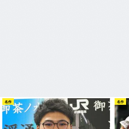
名作
名作