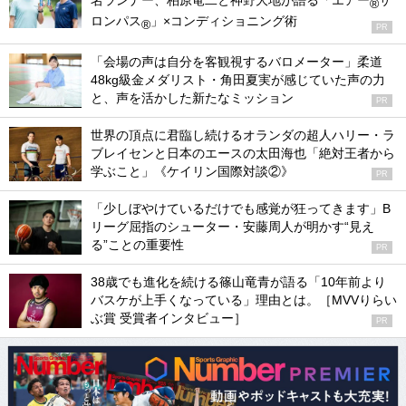
名ランナー、柏原竜二と神野大地が語る「エアー
サ
®
ロンパス
」×コンディショニング術
®
PR
「会場の声は自分を客観視するバロメーター」柔道
48kg級金メダリスト・角田夏実が感じていた声の力
と、声を活かした新たなミッション
PR
世界の頂点に君臨し続けるオランダの超人ハリー・ラ
ブレイセンと日本のエースの太田海也「絶対王者から
学ぶこと」《ケイリン国際対談②》
PR
「少しぼやけているだけでも感覚が狂ってきます」B
リーグ屈指のシューター・安藤周人が明かす“見え
る”ことの重要性
PR
38歳でも進化を続ける篠山竜青が語る「10年前より
バスケが上手くなっている」理由とは。［MVVりらい
ぶ賞 受賞者インタビュー］
PR