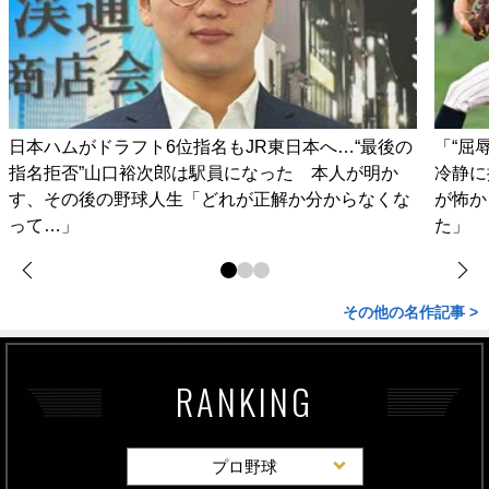
日本ハムがドラフト6位指名もJR東日本へ…“最後の
「“屈
指名拒否”山口裕次郎は駅員になった 本人が明か
冷静に
す、その後の野球人生「どれが正解か分からなくな
が怖か
って…」
た」
その他の名作記事 >
RANKING
プロ野球