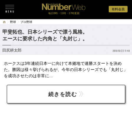
有料会員
毎日6時・11時・17時更新
野球
プロ野球
甲斐拓也、日本シリーズで漂う風格。
エースに要求した内角と「丸封じ」。
田尻耕太郎
2019/10/22 11:40
ホークスは3年連続日本一に向けて本拠地で連勝スタートを決め
た。勝因は様々挙げられるが、今年の日本シリーズでも「丸封じ」
を成功させたのは非常に...
続きを読む