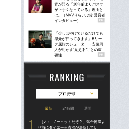
青が語る「10年前よりバスケ
が上手くなっている」理由と
は。［MVVりらいぶ賞 受賞者
インタビュー］
PR
「少しぼやけているだけでも
感覚が狂ってきます」Bリー
グ屈指のシューター・安藤周
人が明かす“見える”ことの重
要性
PR
RANKING
プロ野球
最新
24時間
週間
「おい、ノーヒットだぞ？」落合博満よ
「
り前にダイエー王貞治が決断してい
り