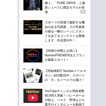
纏う。「PURE DRIVE」と最
新シューズに限定モデルが登
場
PR
スポーツの現場で撮影する機
会のある写真家、その写真家
が撮る一瞬のシーンにスポッ
トをあてるコンテストを開催
します。作品受付中！
【同僚や仲間とお得に】
NumberPREMIER法人プラン
が募集スタート！
【登録無料】Numberメールマ
ガジン好評配信中。スポーツ
の「今」をメールでお届け！
YouTubeチャンネル登録者数
60,000人突破！バレーボール
や陸上、バスケ、野球などの
選手のインタビューを動画で