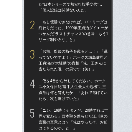
た“日本シリーズで無安打投手交代”…
た“
「個人記録は関係ないんだ」
「
「もし優勝できなければ、パ・リーグは
「
終わりだった」1999年王貞治ダイエーが
終わ
つかんだ“ラストチャンス”の意味「もう1
つか
リーグ制やろな、と」
リ
「お前、監督の椅子を蹴るとは！」「蹴
「
ってないですよ！」ホークス城島健司と
っ
王貞治の“大騒動”の真相「俺、王さんに
王貞
当たられた唯一の男です（笑）」
当
「僕を4番から外してください」ホーク
「ア
ス小久保裕紀“選手人生最大の危機”に王
球
貞治は何と答えたか…「あれで逃げてい
す“
たら、次も逃げていた」
た…
らD
「ニシ、19勝じゃダメだ。20勝すれば世
界が変わる」西本聖を甦らせた江川卓の
「
言葉の真意とは？「俺はやったぞ、お前
ス小
はできるのか、と…」
貞