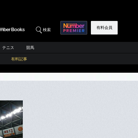
有料会員
検索
テニス
競馬
有料記事