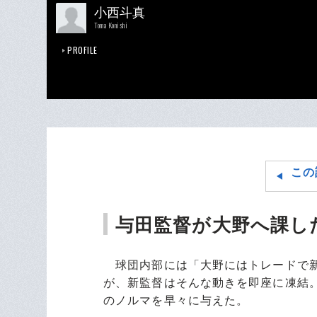
小西斗真
Toma Konishi
PROFILE
この
与田監督が大野へ課し
球団内部には「大野にはトレードで新
が、新監督はそんな動きを即座に凍結。
のノルマを早々に与えた。