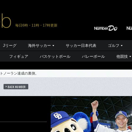
毎日6時・11時・17時更新
Jリーグ
海外サッカー
サッカー日本代表
ゴルフ
フィギュア
バスケットボール
バレーボール
他競技
トノーラン達成の裏側。
BACK NUMBER