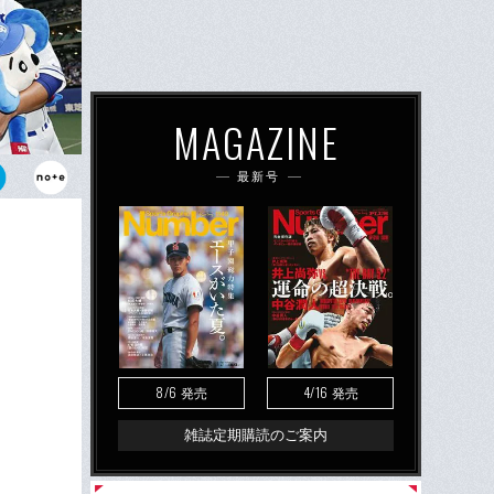
MAGAZINE
最新号
した大野雄
えながら、捕
8/6
4/16
発売
発売
雑誌定期購読のご案内