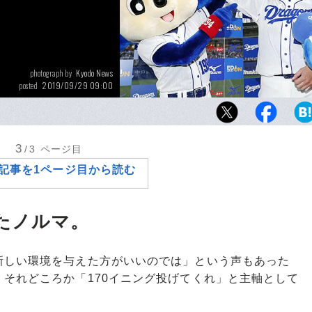
Kyodo News
photograph by
2019/09/29 09:00
posted
史上81人目となるノーヒットノーランを達成
大。お立ち台では「信じられない気分」と答
手やチームメイトに感謝を述べた。
3
/3
ページ目
記事を1ページ目から読む
たノルマ。
しい環境を与えた方がいいのでは」という声もあった
それどころか「170イニング投げてくれ」と主軸として