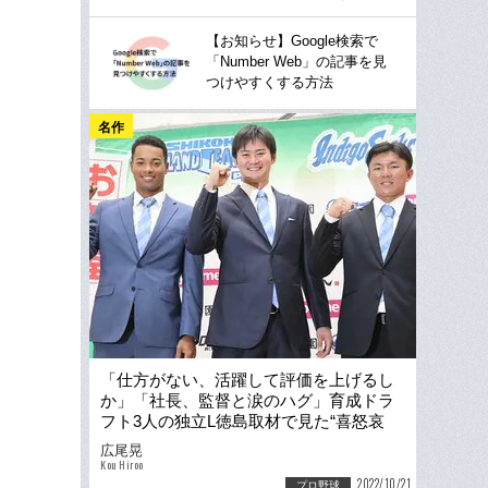
【お知らせ】Google検索で
「Number Web」の記事を見
つけやすくする方法
名作
「仕方がない、活躍して評価を上げるし
か」「社長、監督と涙のハグ」育成ドラ
フト3人の独立L徳島取材で見た“喜怒哀
楽”
広尾晃
Kou Hiroo
2022/10/21
プロ野球