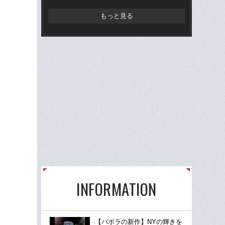
た
もっと見る
INFORMATION
【バボラの新作】NYの輝きを