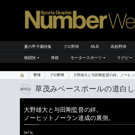
夏の甲子園特集
プロ野球
MLB
高校野球
格闘技
将棋
モータースポーツ
ラグビー
野球
プロ野球
大野雄大と与田剛監督の絆。ノーヒッ
草茂みベースボールの道白し
大野雄大と与田剛監督の絆。
ノーヒットノーラン達成の裏側。
text by