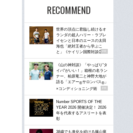
RECOMMEND
世界の頂点に君臨し続けるオ
ランダの超人ハリー・ラブレ
イセンと日本のエースの太田
海也「絶対王者から学ぶこ
と」《ケイリン国際対談②》
PR
《山の神対談》「やっぱり“タ
イパ”がいい！」箱根の名ラン
ナー、柏原竜二と神野大地が
語る「エアー
サロンパス
」
®
®
×コンディショニング術
PR
Number SPORTS OF THE
YEAR 2026 開催決定！ 2026
年を代表するアスリートを表
彰
38歳でも進化を続ける篠山竜