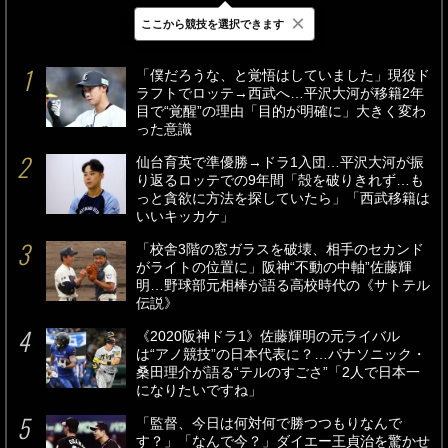
×
ここから競技を選択できます
最新
24時間
週間
「僕だろうな、と覚悟はしていました」現役ド
ラフトでロッテ→西武へ…平沢大河が移籍2年
目で“覚醒”の理由「目的が明確に」大きく変わ
った意識
仙台育英で準優勝→ドラ1入団…平沢大河が振
り返るロッテでの9年間「殻を破りきれず…も
っと貪欲に方法を探していたら」「西武移籍は
いいキッカケ」
「校舎3階の窓ガラスを破壊、相手のセカンド
がライトの位置に」阪神“不動の中軸”佐藤輝
明…野球部元相棒が語る高校時代の《サトテル
伝説》
《2020阪神ドラ1》佐藤輝明の元ライバル
は“アノ競技”の日本代表に？…パナソニック・
桑田理介が語る“テルのすごさ”「2人で日本一
になりたいですね」
「監督、今日は何対何で勝つつもりなんで
す？」「なんで今？」ダイエー王貞治を驚かせ