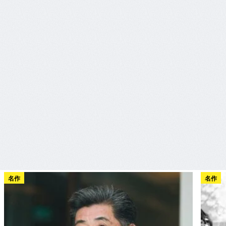
名作
名作