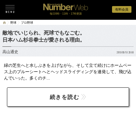
有料会員
毎日6時・11時・17時更新
野球
プロ野球
敵地でいじられ、死球でもなごむ。
日本ハム杉谷拳士が愛される理由。
高山通史
2019/09/18 20:00
緑の芝生へと水しぶきを上げながら、そして立て続けにホームベー
ス上のブルーシートへとヘッドスライディングを連発して、飛び込
んでいった。多くのチ...
続きを読む