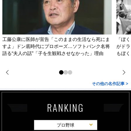
工藤公康に医師が宣告「このままの生活なら死にま
「ぼく
すよ」ドン底時代にプロポーズ…ソフトバンク名将
がドラ
語る“夫人の話”「子を生観戦させなかった」理由
もぼく
その他の名作記事 >
RANKING
プロ野球