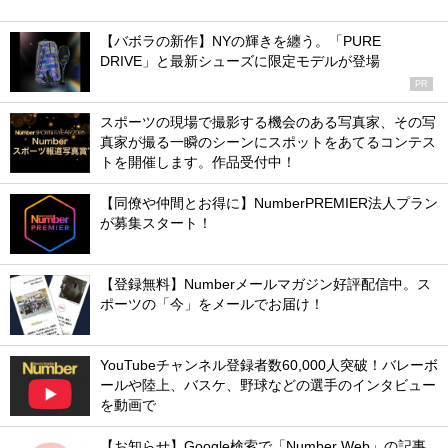
【バボラの新作】NYの輝きを纏う。「PURE
DRIVE」と最新シューズに限定モデルが登場
PR
スポーツの現場で撮影する機会のある写真家、その写
真家が撮る一瞬のシーンにスポットをあてるコンテス
トを開催します。作品受付中！
【同僚や仲間とお得に】NumberPREMIER法人プラン
が募集スタート！
【登録無料】Numberメールマガジン好評配信中。ス
ポーツの「今」をメールでお届け！
YouTubeチャンネル登録者数60,000人突破！バレーボ
ールや陸上、バスケ、野球などの選手のインタビュー
を動画で
【お知らせ】Google検索で「Number Web」の記事