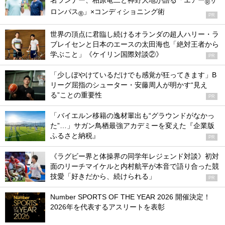
名ランナー、柏原竜二と神野大地が語る「エアー
サ
®
ロンパス
」×コンディショニング術
®
PR
世界の頂点に君臨し続けるオランダの超人ハリー・ラ
ブレイセンと日本のエースの太田海也「絶対王者から
学ぶこと」《ケイリン国際対談②》
PR
「少しぼやけているだけでも感覚が狂ってきます」B
リーグ屈指のシューター・安藤周人が明かす“見え
る”ことの重要性
PR
「バイエルン移籍の逸材輩出も“グラウンドがなかっ
た”…」サガン鳥栖最強アカデミーを変えた『企業版
ふるさと納税』
PR
《ラグビー界と体操界の同学年レジェンド対談》初対
面のリーチマイケルと内村航平が本音で語り合った競
技愛「好きだから、続けられる」
PR
Number SPORTS OF THE YEAR 2026 開催決定！
2026年を代表するアスリートを表彰