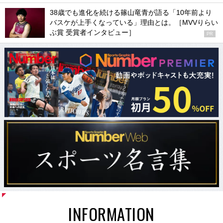
38歳でも進化を続ける篠山竜青が語る「10年前より
バスケが上手くなっている」理由とは。［MVVりらい
ぶ賞 受賞者インタビュー］
PR
INFORMATION