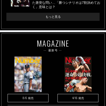
た唐突な問い…「勝つシナリオは7割決めてお
く」意味とは？
もっと見る
MAGAZINE
最新号
8/6
4/16
発売
発売