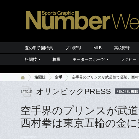
夏の甲子園特集
プロ野球
MLB
高校野球
格闘技
将棋
モータースポーツ
ラグビー
格闘技
空手
空手界のプリンスが武道館で優勝。西村
オリンピックPRESS
BACK NUMBER
空手界のプリンスが武道
西村拳は東京五輪の金に