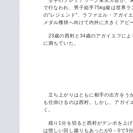
空手のプレミアリーグ東京大会が、来
で行なわれ、男子組手75kg級は世界
の“レジェンド”、ラファエル・アガイ
メダル獲得へ向けて内外に大きくアピ
23歳の西村と34歳のアガイエフに
に満ちていた。
立ち上がりはともに相手の出方をうか
も仕掛けるのは西村。しかし、アガイ
く。
残り1分を切ると西村がテンポを上げ
は惜しい回し蹴りもあったが0－0で3