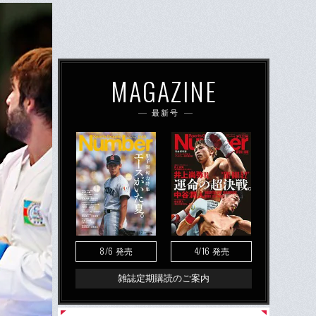
MAGAZINE
最新号
8/6
4/16
発売
発売
雑誌定期購読のご案内