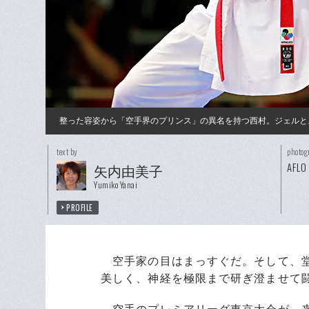
整った容姿から「空手界のプリンス」の異名を持つ西村。ジェルと
text by
photog
AFLO
矢内由美子
Yumiko Yanai
PROFILE
空手家の目はまっすぐだ。そして、堂
美しく、神経を極限まで研ぎ澄ませて