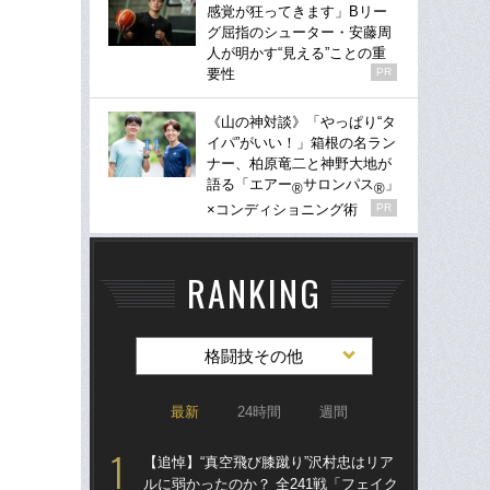
感覚が狂ってきます」Bリー
グ屈指のシューター・安藤周
人が明かす“見える”ことの重
要性
PR
《山の神対談》「やっぱり“タ
イパ”がいい！」箱根の名ラン
ナー、柏原竜二と神野大地が
語る「エアー
サロンパス
」
®
®
×コンディショニング術
PR
RANKING
格闘技その他
最新
24時間
週間
【追悼】“真空飛び膝蹴り”沢村忠はリア
詐
ルに弱かったのか？ 全241戦「フェイク
の“