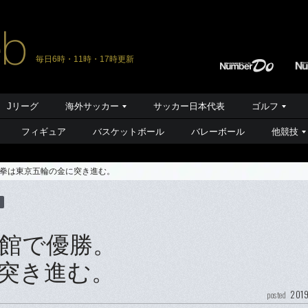
毎日6時・11時・17時更新
Jリーグ
海外サッカー
サッカー日本代表
ゴルフ
フィギュア
バスケットボール
バレーボール
他競技
拳は東京五輪の金に突き進む。
館で優勝。
突き進む。
2019
posted