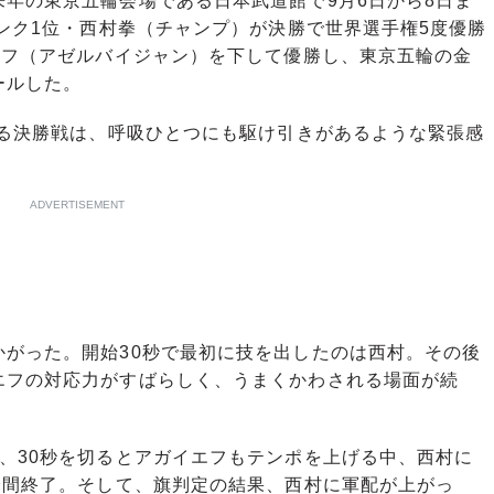
年の東京五輪会場である日本武道館で9月6日から8日ま
ランク1位・西村拳（チャンプ）が決勝で世界選手権5度優勝
エフ（アゼルバイジャン）を下して優勝し、東京五輪の金
ールした。
よる決勝戦は、呼吸ひとつにも駆け引きがあるような緊張感
ADVERTISEMENT
がった。開始30秒で最初に技を出したのは西村。その後
エフの対応力がすばらしく、うまくかわされる場面が続
、30秒を切るとアガイエフもテンポを上げる中、西村に
分間終了。そして、旗判定の結果、西村に軍配が上がっ