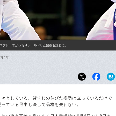
スプレーでがっちりホールドした髪型も話題に。
raph by
々としている。背すじの伸びた姿勢は立っているだけで
闘っている最中も決して品格を失わない。