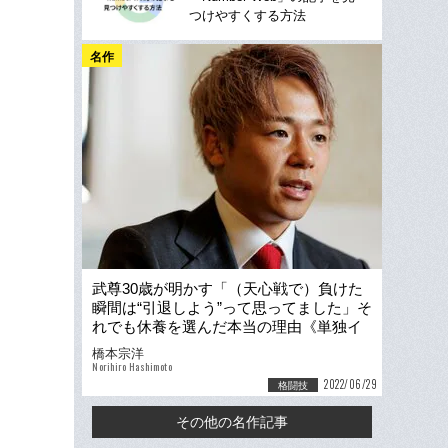
つけやすくする方法
名作
武尊30歳が明かす「（天心戦で）負けた
瞬間は“引退しよう”って思ってました」そ
れでも休養を選んだ本当の理由《単独イ
ンタビュー》
橋本宗洋
Norihiro Hashimoto
2022/06/29
格闘技
その他の名作記事