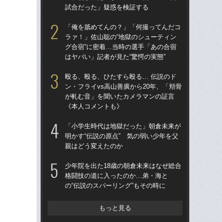
試合だった」疑惑を検証する
えた
時
「俺を舐めてんの？」「何撮ってんだコ
ラァ！」佐山聡の“地獄のシューティン
「
グ合宿”に密着…当時の選手「あの合宿
ラァ
はヤバい」記者が見た“驚愕の実態”
グ合
はヤ
殴る、殴る、ひたすら殴る… 伝説のド
ン・フライvs高山善廣から20年、「頬骨
平本
が軋む音」を聞いたカメラマンの証言
られ
《本人コメントも》
結
と
「小学生時代は地獄だった」朝倉未来が
明かす“伝説の原点” 気の弱い少年を父
殴る
親はどう変えたのか
ン・
が
少年院を出た18歳の朝倉未来はなぜ総合
《
格闘技の道に入ったのか…弟・海と
の“伝説のスパーリング”もその時に
【追
ルに
試
もっと見る