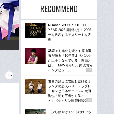
RECOMMEND
Number SPORTS OF THE
YEAR 2026 開催決定！ 2026
年を代表するアスリートを表
彰
38歳でも進化を続ける篠山竜
青が語る「10年前よりバスケ
が上手くなっている」理由と
は。［MVVりらいぶ賞 受賞者
インタビュー］
PR
世界の頂点に君臨し続けるオ
ランダの超人ハリー・ラブレ
イセンと日本のエースの太田
海也「絶対王者から学ぶこ
と」《ケイリン国際対談②》
PR
「少しぼやけているだけでも