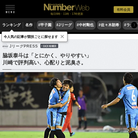
有料会員
毎日6時・11時・17時更新
ランキング
名作
#甲子園
#Jリーグ
#中村剛也
#佐々木朗希
#ラグ
〉
×
今人気の記事が競技ごとに探せます
サッカー
Jリーグ
JリーグPRESS
BACK NUMBER
脇坂泰斗は「とにかく、やりやすい」
川崎で評判高い、心配りと泥臭さ。