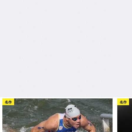
名作
名作