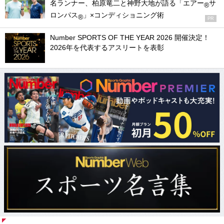
名ランナー、柏原竜二と神野大地が語る「エアー
サ
®
ロンパス
」×コンディショニング術
®
PR
Number SPORTS OF THE YEAR 2026 開催決定！
2026年を代表するアスリートを表彰