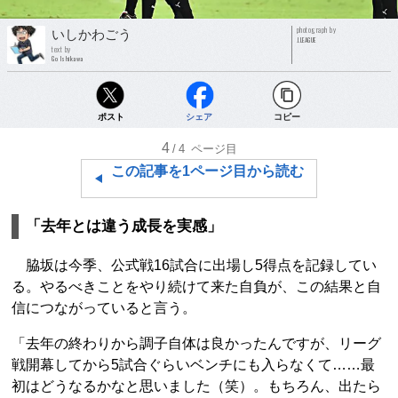
photograph by
いしかわごう
J.LEAGUE
text by
Go Ishikawa
ポスト
シェア
コピー
4
/4
ページ目
この記事を1ページ目から読む
「去年とは違う成長を実感」
脇坂は今季、公式戦16試合に出場し5得点を記録してい
る。やるべきことをやり続けて来た自負が、この結果と自
信につながっていると言う。
「去年の終わりから調子自体は良かったんですが、リーグ
戦開幕してから5試合ぐらいベンチにも入らなくて……最
初はどうなるかなと思いました（笑）。もちろん、出たら