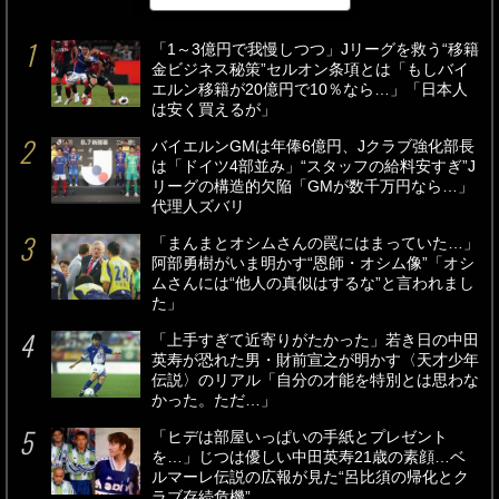
「1～3億円で我慢しつつ」Jリーグを救う“移籍
金ビジネス秘策”セルオン条項とは「もしバイ
エルン移籍が20億円で10％なら…」「日本人
は安く買えるが」
バイエルンGMは年俸6億円、Jクラブ強化部長
は「ドイツ4部並み」“スタッフの給料安すぎ”J
リーグの構造的欠陥「GMが数千万円なら…」
代理人ズバリ
「まんまとオシムさんの罠にはまっていた…」
阿部勇樹がいま明かす“恩師・オシム像”「オシ
ムさんには“他人の真似はするな”と言われまし
た」
「上手すぎて近寄りがたかった」若き日の中田
英寿が恐れた男・財前宣之が明かす〈天才少年
伝説〉のリアル「自分の才能を特別とは思わな
かった。ただ…」
「ヒデは部屋いっぱいの手紙とプレゼント
を…」じつは優しい中田英寿21歳の素顔…ベ
ルマーレ伝説の広報が見た“呂比須の帰化とク
ラブ存続危機”