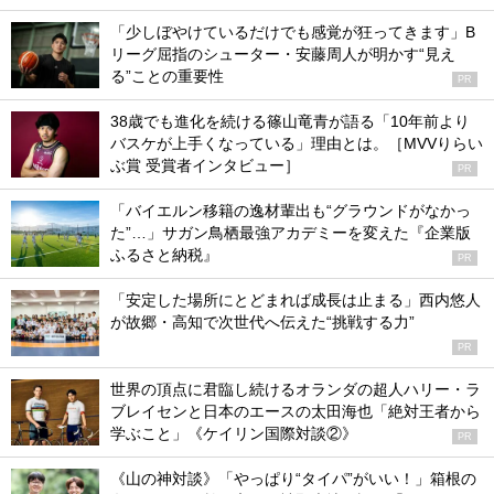
「少しぼやけているだけでも感覚が狂ってきます」B
リーグ屈指のシューター・安藤周人が明かす“見え
る”ことの重要性
PR
38歳でも進化を続ける篠山竜青が語る「10年前より
バスケが上手くなっている」理由とは。［MVVりらい
ぶ賞 受賞者インタビュー］
PR
「バイエルン移籍の逸材輩出も“グラウンドがなかっ
た”…」サガン鳥栖最強アカデミーを変えた『企業版
ふるさと納税』
PR
「安定した場所にとどまれば成長は止まる」西内悠人
が故郷・高知で次世代へ伝えた“挑戦する力”
PR
世界の頂点に君臨し続けるオランダの超人ハリー・ラ
ブレイセンと日本のエースの太田海也「絶対王者から
学ぶこと」《ケイリン国際対談②》
PR
《山の神対談》「やっぱり“タイパ”がいい！」箱根の