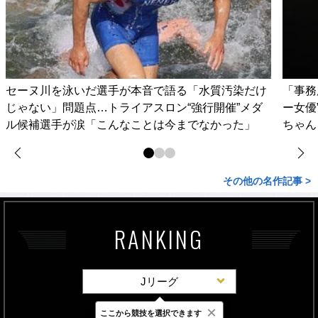
セーヌ川を泳いだ選手が本音で語る「水質汚染だけ
「事務
じゃない」問題点…トライアスロン“強行開催”メダ
ー女優
ル候補選手が涙「こんなことは今までなかった」
ちゃん
その他の名作記事 >
RANKING
Jリーグ
×
ここから競技を選択できます
最新
24時間
週間