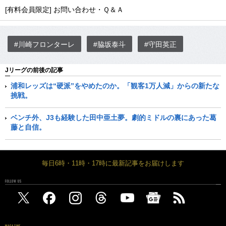
[有料会員限定] お問い合わせ・Ｑ＆Ａ
#川崎フロンターレ
#脇坂泰斗
#守田英正
Jリーグの前後の記事
浦和レッズは“硬派”をやめたのか。「観客1万人減」からの新たな
挑戦。
ベンチ外、J3も経験した田中亜土夢。劇的ミドルの裏にあった葛
藤と自信。
毎日6時・11時・17時に最新記事をお届けします
FOLLOW US