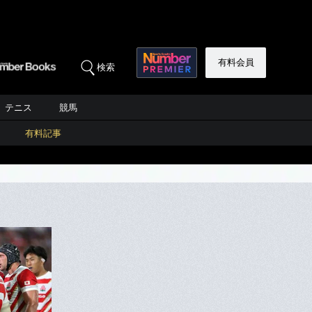
有料会員
検索
テニス
競馬
有料記事