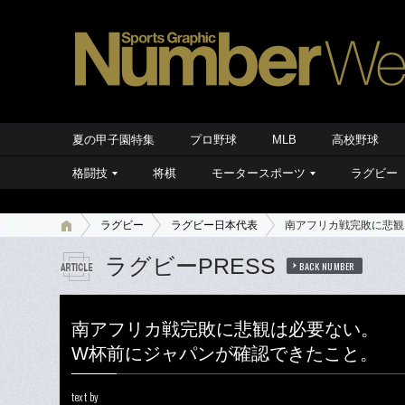
夏の甲子園特集
プロ野球
MLB
高校野球
格闘技
将棋
モータースポーツ
ラグビー
ラグビー
ラグビー日本代表
南アフリカ戦完敗に悲観
ラグビーPRESS
BACK NUMBER
南アフリカ戦完敗に悲観は必要ない。
W杯前にジャパンが確認できたこと。
text by