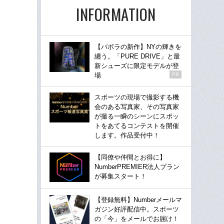
INFORMATION
【バボラの新作】NYの輝きを
纏う。「PURE DRIVE」と最
新シューズに限定モデルが登
場
PR
スポーツの現場で撮影する機
会のある写真家、その写真家
が撮る一瞬のシーンにスポッ
トをあてるコンテストを開催
します。作品受付中！
【同僚や仲間とお得に】
NumberPREMIER法人プラン
が募集スタート！
【登録無料】Numberメールマ
ガジン好評配信中。スポーツ
の「今」をメールでお届け！