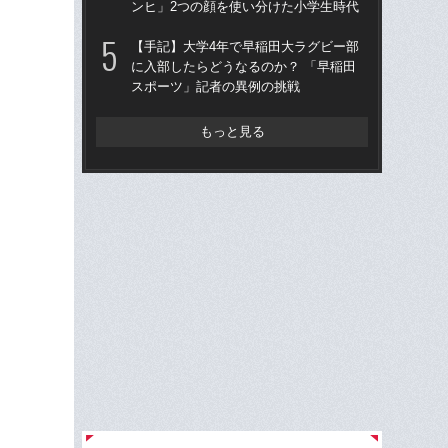
ンヒ」2つの顔を使い分けた小学生時代
ーW
【手記】大学4年で早稲田大ラグビー部
「
に入部したらどうなるのか？ 「早稲田
大阪
スポーツ」記者の異例の挑戦
アン
ン
もっと見る