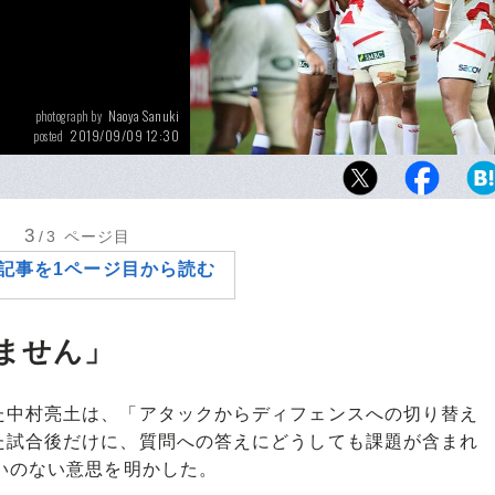
Naoya Sanuki
photograph by
2019/09/09 12:30
posted
日本じゅうが歓喜した南アフリカ戦から4年後
ベンジを許した日本代表。しかし本当に大事
何ができるか、である。
3
/3
ページ目
記事を1ページ目から読む
ません」
中村亮土は、「アタックからディフェンスへの切り替え
た試合後だけに、質問への答えにどうしても課題が含まれ
いのない意思を明かした。