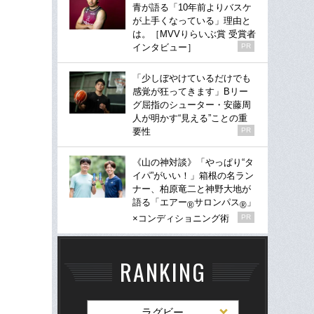
青が語る「10年前よりバスケ
が上手くなっている」理由と
は。［MVVりらいぶ賞 受賞者
インタビュー］
PR
「少しぼやけているだけでも
感覚が狂ってきます」Bリー
グ屈指のシューター・安藤周
人が明かす“見える”ことの重
要性
PR
《山の神対談》「やっぱり“タ
イパ”がいい！」箱根の名ラン
ナー、柏原竜二と神野大地が
語る「エアー
サロンパス
」
®
®
×コンディショニング術
PR
RANKING
ラグビー