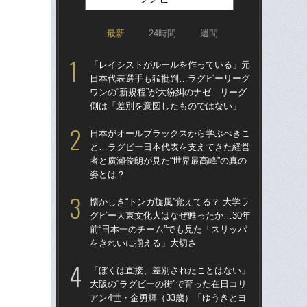
最新
24時間
週間
「レイシストがルールを作っている」元
清宮
日本代表選手も猛批判…ラグビーリーグ
ー”
ワンの“新規程”が大紛糾のナゼ リーグ
ぎ
側は「差別を意図したものではない」
ク
日本がオールブラックスから学ぶべきこ
清宮
と…ラグビー日本代表を支えてきた経営
表”
者と廣瀬俊朗が見た“世界最高峰”の真の
ビー
姿とは？
ん
懐かしき“トンガ旋風”覚えてる？ 大学ラ
「
グビー大東文化大はなぜ甦ったか…30年
じゃ
前“日本一のチーム”でも見た「スリッパ
束の
をきれいに揃える」大切さ
言
「ぼくは直接、差別されたことはない」
「
大阪の“ラグビーの街”で育った在日コリ
日コ
アン4世・金勇輝（33歳）「ゆうきとヨ
ん