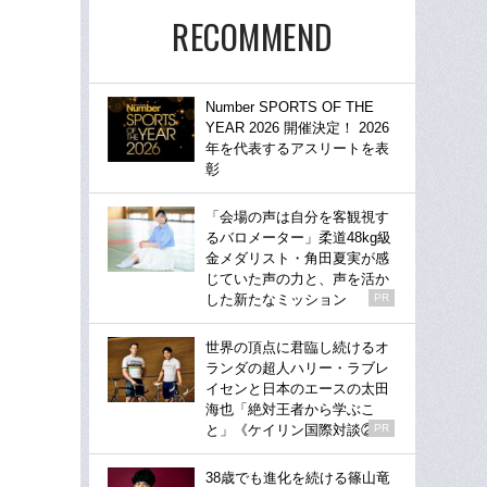
RECOMMEND
Number SPORTS OF THE
YEAR 2026 開催決定！ 2026
年を代表するアスリートを表
彰
「会場の声は自分を客観視す
るバロメーター」柔道48kg級
金メダリスト・角田夏実が感
じていた声の力と、声を活か
した新たなミッション
PR
世界の頂点に君臨し続けるオ
ランダの超人ハリー・ラブレ
イセンと日本のエースの太田
海也「絶対王者から学ぶこ
と」《ケイリン国際対談②》
PR
38歳でも進化を続ける篠山竜