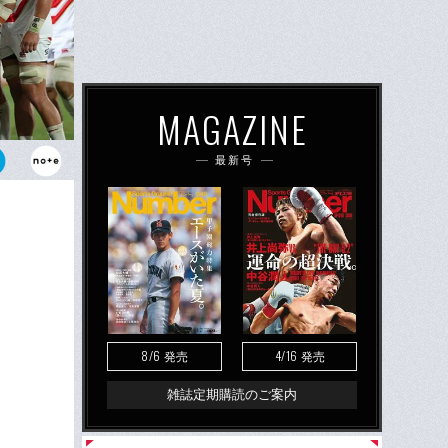
MAGAZINE
最新号
、完敗でリ
なのはW杯で
8/6
4/16
発売
発売
雑誌定期購読のご案内