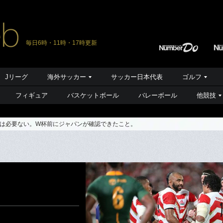
毎日6時・11時・17時更新
Jリーグ
海外サッカー
サッカー日本代表
ゴルフ
フィギュア
バスケットボール
バレーボール
他競技
は必要ない。W杯前にジャパンが確認できたこと。