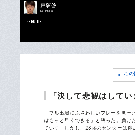
戸塚啓
Kei Totsuka
PROFILE
この
「決して悲観はしてい
フル出場にふさわしいプレーを見せた
はもっと早くできる」と語った。負け
ていく。しかし、28歳のセンターは迷