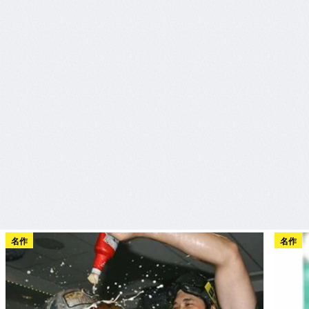
名作
名作