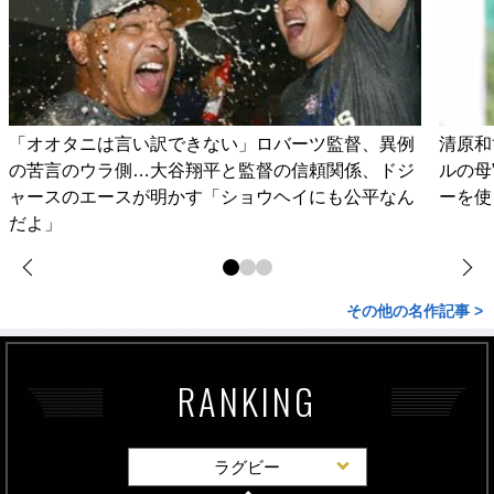
「オオタニは言い訳できない」ロバーツ監督、異例
清原和
の苦言のウラ側…大谷翔平と監督の信頼関係、ドジ
ルの母
ャースのエースが明かす「ショウヘイにも公平なん
ーを使
だよ」
その他の名作記事 >
RANKING
ラグビー