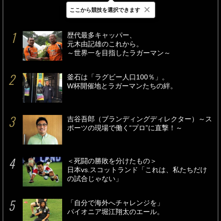
×
ここから競技を選択できます
最新
24時間
週間
歴代最多キャッパー、
元木由記雄のこれから。
～世界一を目指したラガーマン～
釜石は「ラグビー人口100％」。
W杯開催地とラガーマンたちの絆。
吉谷吾郎（ブランディングディレクター）～ス
ポーツの現場で働く“プロ”に直撃！～
＜死闘の勝敗を分けたもの＞
日本vs.スコットランド「これは、私たちだけ
の試合じゃない」
「自分で海外へチャレンジを」
パイオニア堀江翔太のエール。