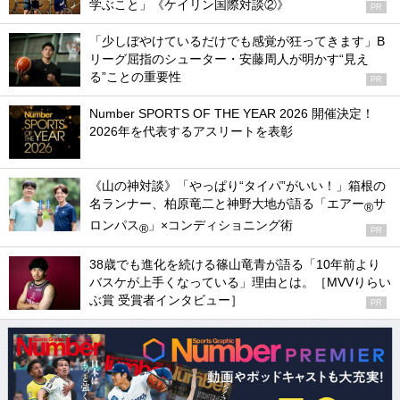
学ぶこと」《ケイリン国際対談②》
PR
「少しぼやけているだけでも感覚が狂ってきます」B
リーグ屈指のシューター・安藤周人が明かす“見え
る”ことの重要性
PR
Number SPORTS OF THE YEAR 2026 開催決定！
2026年を代表するアスリートを表彰
《山の神対談》「やっぱり“タイパ”がいい！」箱根の
名ランナー、柏原竜二と神野大地が語る「エアー
サ
®
ロンパス
」×コンディショニング術
®
PR
38歳でも進化を続ける篠山竜青が語る「10年前より
バスケが上手くなっている」理由とは。［MVVりらい
ぶ賞 受賞者インタビュー］
PR