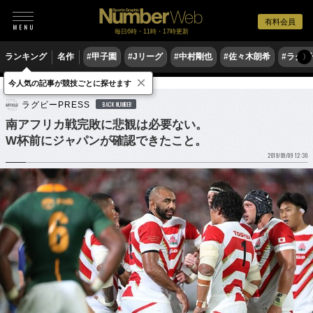
有料会員
毎日6時・11時・17時更新
ランキング
名作
#甲子園
#Jリーグ
#中村剛也
#佐々木朗希
#ラグ
〉
×
今人気の記事が競技ごとに探せます
ラグビー
ラグビー日本代表
ラグビーPRESS
BACK NUMBER
南アフリカ戦完敗に悲観は必要ない。
W杯前にジャパンが確認できたこと。
2019/09/09 12:30