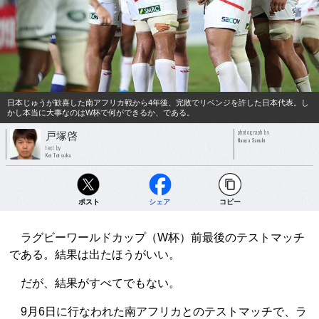
日本じゅうが歓喜した南アフリカ戦から4年後、完敗でリベンジを許した日本代表。し
かし本当に大事なのはW杯で何ができるか、である。
photograph by
戸塚啓
Naoya Sanuki
text by
Kei Totsuka
ポスト
シェア
コピー
ラグビーワールドカップ（W杯）前最後のテストマッチ
である。結果は出たほうがいい。
だが、結果がすべてでもない。
9月6日に行なわれた南アフリカとのテストマッチで、ラ