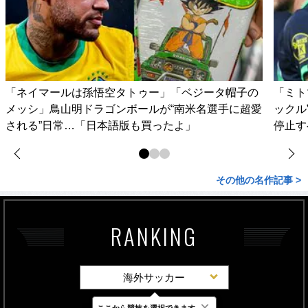
「ネイマールは孫悟空タトゥー」「ベジータ帽子の
「ミト
メッシ」鳥山明ドラゴンボールが“南米名選手に超愛
ックル
される”日常…「日本語版も買ったよ」
停止す
その他の名作記事 >
RANKING
海外サッカー
×
ここから競技を選択できます