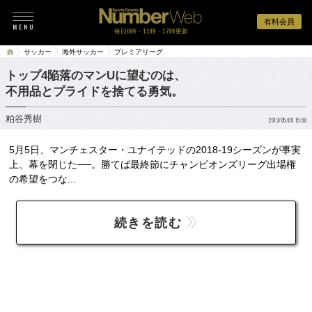
有料会員
毎日6時・11時・17時更新
サッカー
海外サッカー
プレミアリーグ
トップ4陥落のマンUに望むのは、
不用品とプライドを捨てる勇気。
粕谷秀樹
2019/05/09 15:00
5月5日、マンチェスター・ユナイテッドの2018-19シーズンが事実
上、幕を閉じた──。勝てば最終節にチャンピオンズリーグ出場権
の希望をつな...
続きを読む