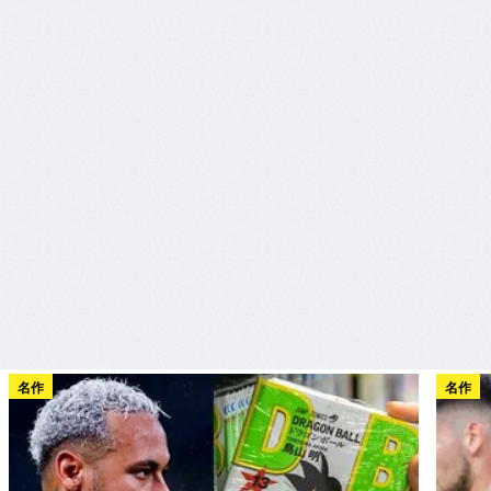
名作
名作