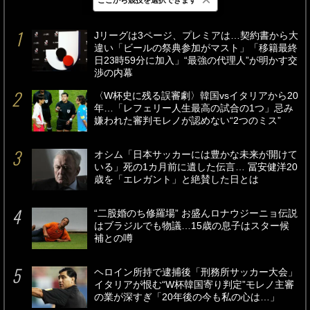
最新
24時間
週間
Jリーグは3ページ、プレミアは…契約書から大
違い「ビールの祭典参加がマスト」「移籍最終
日23時59分に加入」“最強の代理人”が明かす交
渉の内幕
〈W杯史に残る誤審劇〉韓国vsイタリアから20
年…「レフェリー人生最高の試合の1つ」忌み
嫌われた審判モレノが認めない“2つのミス”
オシム「日本サッカーには豊かな未来が開けて
いる」死の1カ月前に遺した伝言… 冨安健洋20
歳を「エレガント」と絶賛した日とは
“二股婚のち修羅場” お盛んロナウジーニョ伝説
はブラジルでも物議…15歳の息子はスター候
補との噂
ヘロイン所持で逮捕後「刑務所サッカー大会」
イタリアが恨む“W杯韓国寄り判定”モレノ主審
の業が深すぎ「20年後の今も私の心は…」