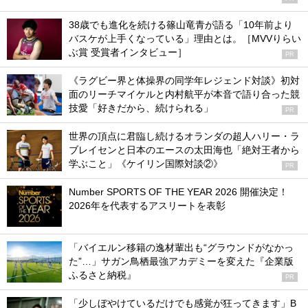
38歳でも進化を続ける篠山竜青が語る「10年前より
バスケが上手くなっている」理由とは。［MVVりらい
ぶ賞 受賞者インタビュー］
PR
《ラグビー界と体操界の同学年レジェンド対談》初対
面のリーチマイケルと内村航平が本音で語り合った競
技愛「好きだから、続けられる」
PR
世界の頂点に君臨し続けるオランダの超人ハリー・ラ
ブレイセンと日本のエースの太田海也「絶対王者から
学ぶこと」《ケイリン国際対談②》
PR
Number SPORTS OF THE YEAR 2026 開催決定！
2026年を代表するアスリートを表彰
「バイエルン移籍の逸材輩出も“グラウンドがなかっ
た”…」サガン鳥栖最強アカデミーを変えた『企業版
ふるさと納税』
PR
「少しぼやけているだけでも感覚が狂ってきます」B