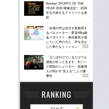
Number SPORTS OF THE
YEAR 2026 開催決定！ 2026
年を代表するアスリートを表
彰
「会場の声は自分を客観視す
るバロメーター」柔道48kg級
金メダリスト・角田夏実が感
じていた声の力と、声を活か
した新たなミッション
PR
「少しぼやけているだけでも
感覚が狂ってきます」Bリー
グ屈指のシューター・安藤周
人が明かす“見える”ことの重
要性
PR
RANKING
Jリーグ