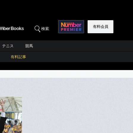
有料会員
検索
テニス
競馬
有料記事