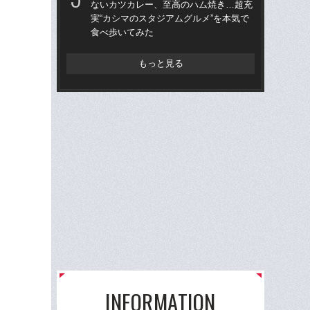
ないカツカレー、至高のハム焼き…超充
年
実“カシマのスタジアムグルメ”を本気で
食べ歩いてみた
シマ
切り
もっと見る
INFORMATION