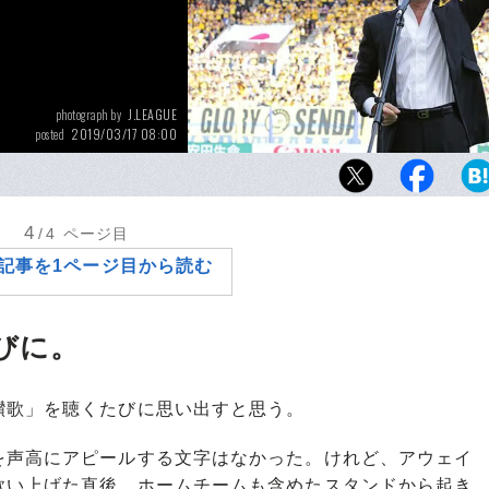
J.LEAGUE
photograph by
2019/03/17 08:00
posted
仙台vs.神戸戦ではテノール歌手・秋川雅史さ
で登場。「歌」のパワーを明確に示してくれ
4
/4
ページ目
記事を1ページ目から読む
びに。
歌」を聴くたびに思い出すと思う。
声高にアピールする文字はなかった。けれど、アウェイ
歌い上げた直後、ホームチームも含めたスタンドから起き