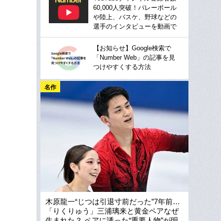
60,000人突破！バレーボール
や陸上、バスケ、野球などの
選手のインタビューを動画で
【お知らせ】Google検索で
「Number Web」の記事を見
つけやすくする方法
名作
木原龍一“じつは引退寸前だった”7年前…
「りくりゅう」三浦璃来と黄金ペアなぜ
生まれた？ ペアに誘った“重要人物”が明