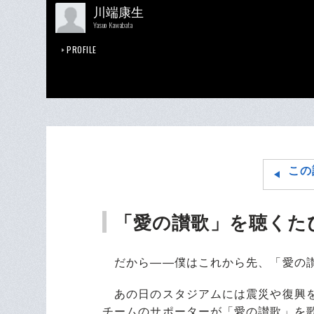
川端康生
Yasuo Kawabata
PROFILE
この
「愛の讃歌」を聴くた
だから――僕はこれから先、「愛の讃
あの日のスタジアムには震災や復興を
チームのサポーターが「愛の讃歌」を