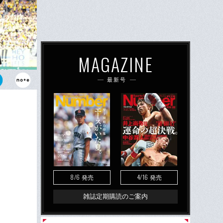
MAGAZINE
最新号
んがゲスト
た。
8/6
4/16
発売
発売
雑誌定期購読のご案内