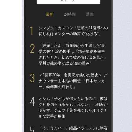
最新
24時間
週間
シマブク・カズヨシ「悲願のJ1復帰への
「
切り札はメンターの助言で“化ける”」
トを
顔…
「妊娠したよ」白血病から生還した“最
須の
愛の夫”と涙の握手…「精子凍結を報告
されたとき、初めて彼の悔し涙を見た」
イニ
早川史哉の妻が語る“命の重み”
入
で育
＜J開幕20年、名実況が紡いだ歴史＞ ア
〈
ナウンサー山本浩の回想 「日本サッカ
ー、幼年期の終わり」
「妊
愛の
オシム「子どもが何人もいるのに、彼は
さ
クビを切られるかもしれない」…側近が
早川
明かす、ジェフ千葉を強くしたオリジナ
ルな選手起用術
「昨
まな
「う、うまい…」絶品ハラミメシに半端
決め