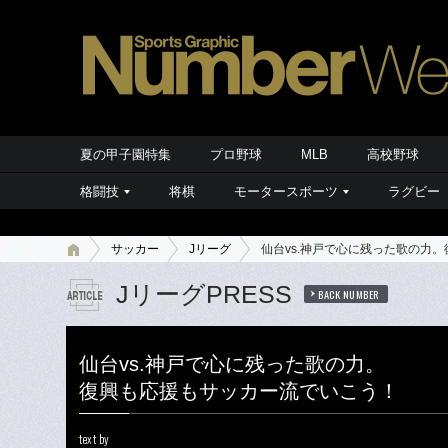
夏の甲子園特集
プロ野球
MLB
高校野球
格闘技
将棋
モータースポーツ
ラグビー
サッカー
Jリーグ
仙台vs.神戸で心に残った歌の力
JリーグPRESS
BACK NUMBER
仙台vs.神戸で心に残った歌の力。
復興も応援もサッカー流でいこう！
text by