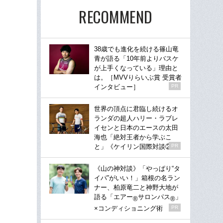
RECOMMEND
38歳でも進化を続ける篠山竜
青が語る「10年前よりバスケ
が上手くなっている」理由と
は。［MVVりらいぶ賞 受賞者
インタビュー］
PR
世界の頂点に君臨し続けるオ
ランダの超人ハリー・ラブレ
イセンと日本のエースの太田
海也「絶対王者から学ぶこ
と」《ケイリン国際対談②》
PR
《山の神対談》「やっぱり“タ
イパ”がいい！」箱根の名ラン
ナー、柏原竜二と神野大地が
語る「エアー
サロンパス
」
®
®
×コンディショニング術
PR