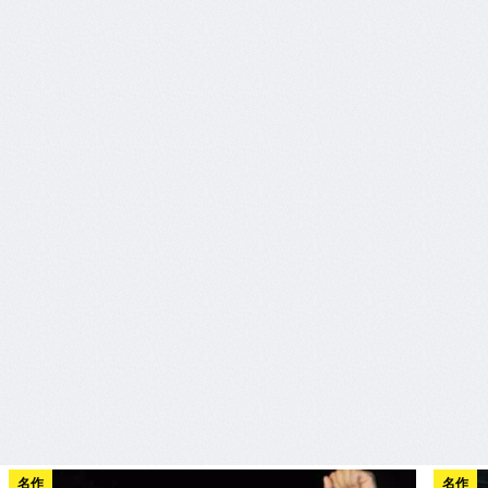
名作
名作