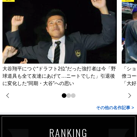
大谷翔平につぐ“ドラフト2位”だった強打者は今「野
「ショ
球道具も全て友達にあげて…ニートでした」引退後
僚コー
に変化した“同期・大谷”への思い
「大好
その他の名作記事 >
RANKING