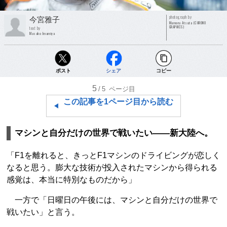
photograph by
今宮雅子
Mamoru Atsuta (CHRONO
GRAPHICS)
text by
Masako Imamiya
ポスト
シェア
コピー
5
/5
ページ目
この記事を1ページ目から読む
マシンと自分だけの世界で戦いたい――新大陸へ。
「F1を離れると、きっとF1マシンのドライビングが恋しく
なると思う。膨大な技術が投入されたマシンから得られる
感覚は、本当に特別なものだから」
一方で「日曜日の午後には、マシンと自分だけの世界で
戦いたい」と言う。