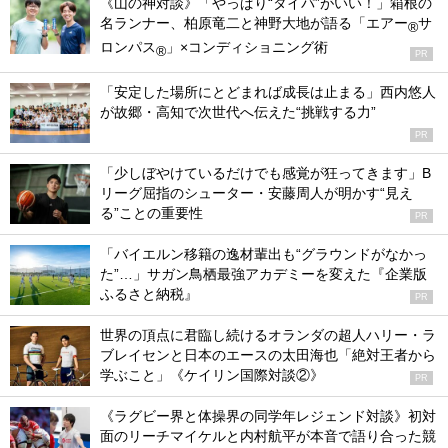
《山の神対談》「やっぱり“タイパ”がいい！」箱根の
名ランナー、柏原竜二と神野大地が語る「エアー
サ
®
ロンパス
」×コンディショニング術
®
PR
「安定した場所にとどまれば成長は止まる」西内悠人
が故郷・高知で次世代へ伝えた“挑戦する力”
PR
「少しぼやけているだけでも感覚が狂ってきます」B
リーグ屈指のシューター・安藤周人が明かす“見え
る”ことの重要性
PR
「バイエルン移籍の逸材輩出も“グラウンドがなかっ
た”…」サガン鳥栖最強アカデミーを変えた『企業版
ふるさと納税』
PR
世界の頂点に君臨し続けるオランダの超人ハリー・ラ
ブレイセンと日本のエースの太田海也「絶対王者から
学ぶこと」《ケイリン国際対談②》
PR
《ラグビー界と体操界の同学年レジェンド対談》初対
面のリーチマイケルと内村航平が本音で語り合った競