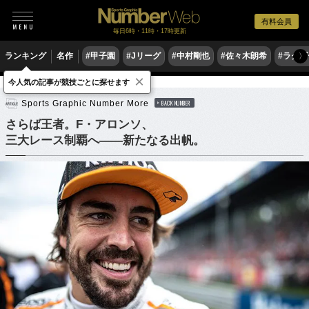
有料会員
毎日6時・11時・17時更新
ランキング
名作
#甲子園
#Jリーグ
#中村剛也
#佐々木朗希
#ラグ
〉
×
今人気の記事が競技ごとに探せます
モータースポーツ
F1
Sports Graphic Number More
BACK NUMBER
さらば王者。F・アロンソ、
三大レース制覇へ――新たなる出帆。