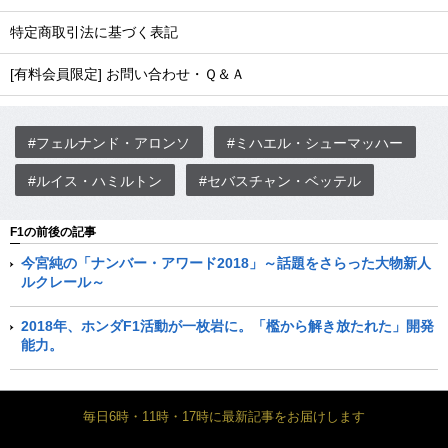
特定商取引法に基づく表記
[有料会員限定] お問い合わせ・Ｑ＆Ａ
#フェルナンド・アロンソ
#ミハエル・シューマッハー
#ルイス・ハミルトン
#セバスチャン・ベッテル
F1の前後の記事
今宮純の「ナンバー・アワード2018」～話題をさらった大物新人
ルクレール～
2018年、ホンダF1活動が一枚岩に。「檻から解き放たれた」開発
能力。
毎日6時・11時・17時に最新記事をお届けします