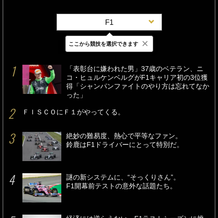
F1
×
ここから競技を選択できます
最新
24時間
週間
「表彰台に嫌われた男」37歳のベテラン、ニ
コ・ヒュルケンベルグがF1キャリア初の3位獲
得「シャンパンファイトのやり方は忘れてなか
った」
ＦＩＳＣＯにＦ１がやってくる。
絶妙の難易度、熱心で平等なファン。
鈴鹿はF1ドライバーにとって特別だ。
謎の新システムに、“そっくりさん”。
F1開幕前テストの意外な話題たち。