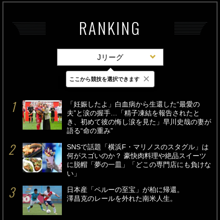
RANKING
Jリーグ
×
ここから競技を選択できます
最新
24時間
週間
「妊娠したよ」白血病から生還した“最愛の
夫”と涙の握手…「精子凍結を報告されたと
き、初めて彼の悔し涙を見た」早川史哉の妻が
語る“命の重み”
SNSで話題「横浜F・マリノスのスタグル」は
何がスゴいのか？ 豪快肉料理や絶品スイーツ
に脱帽「夢の一皿」「どこの専門店にも負けな
い」
日本産「ペルーの至宝」が柏に帰還。
澤昌克のレールを外れた南米人生。