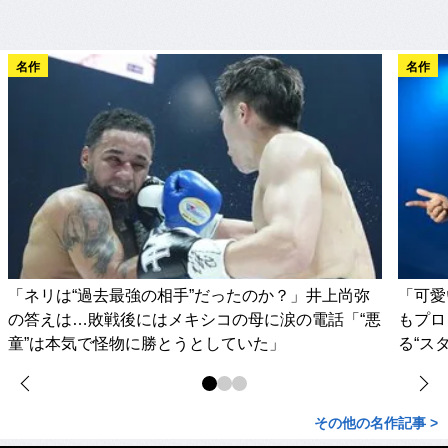
名作
名作
「ネリは“過去最強の相手”だったのか？」井上尚弥
「可愛
の答えは…敗戦後にはメキシコの母に涙の電話「“悪
もプロ
童”は本気で怪物に勝とうとしていた」
る“ス
その他の名作記事 >