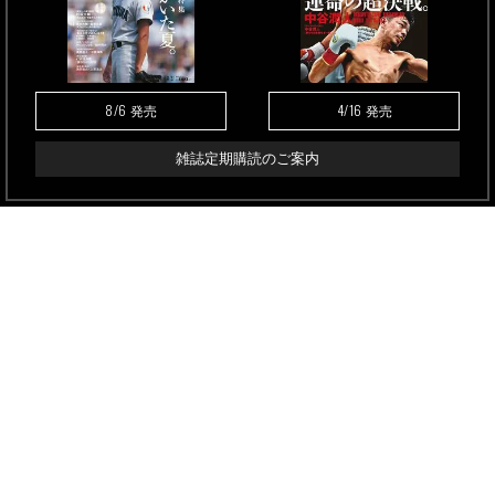
8/6
4/16
発売
発売
雑誌定期購読のご案内