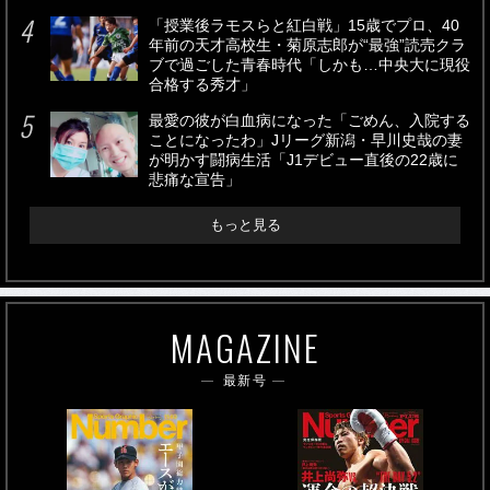
「授業後ラモスらと紅白戦」15歳でプロ、40
年前の天才高校生・菊原志郎が“最強”読売クラ
ブで過ごした青春時代「しかも…中央大に現役
合格する秀才」
最愛の彼が白血病になった「ごめん、入院する
ことになったわ」Jリーグ新潟・早川史哉の妻
が明かす闘病生活「J1デビュー直後の22歳に
悲痛な宣告」
もっと見る
MAGAZINE
最新号