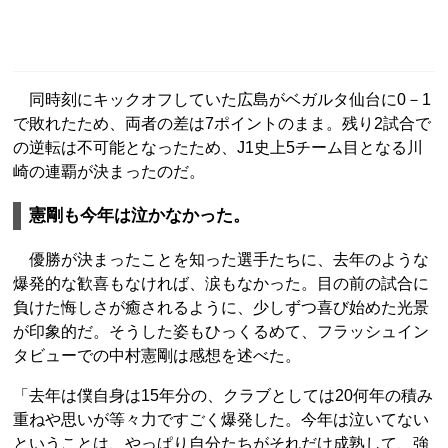
同時刻にキックオフしていた広島がベガルタ仙台に0－1
で敗れたため、両者の差は7ポイントのまま。残り2試合で
の逆転は不可能となったため、J1史上5チーム目となる川
崎の連覇が決まったのだ。
憲剛も今年は泣かなかった。
優勝が決まったことを知った選手たちに、去年のような
爆発的な歓喜もなければ、涙もなかった。目の前の試合に
負けた悔しさが癒されるように、少しずつ喜び始めた光景
が印象的だ。そうした姿もひっくるめて、フラッシュイン
タビューでの中村憲剛は感想を述べた。
「去年は僕自身は15年分の、クラブとしては20何年の積み
重ねや思いが等々力ですごく爆発した。今年は泣いてない
ということは、やっぱり自分たちがそれだけ成熟して、強