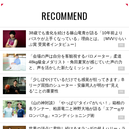
RECOMMEND
38歳でも進化を続ける篠山竜青が語る「10年前より
バスケが上手くなっている」理由とは。［MVVりらい
ぶ賞 受賞者インタビュー］
PR
「会場の声は自分を客観視するバロメーター」柔道
48kg級金メダリスト・角田夏実が感じていた声の力
と、声を活かした新たなミッション
PR
「少しぼやけているだけでも感覚が狂ってきます」B
リーグ屈指のシューター・安藤周人が明かす“見え
る”ことの重要性
PR
《山の神対談》「やっぱり“タイパ”がいい！」箱根の
名ランナー、柏原竜二と神野大地が語る「エアー
サ
®
ロンパス
」×コンディショニング術
®
PR
世界の頂点に君臨し続けるオランダの超人ハリー・ラ