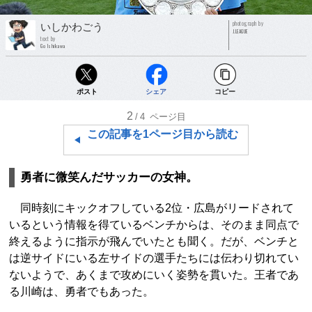
photograph by
いしかわごう
J.LEAGUE
text by
Go Ishikawa
ポスト
シェア
コピー
2
/4
ページ目
この記事を1ページ目から読む
勇者に微笑んだサッカーの女神。
同時刻にキックオフしている2位・広島がリードされて
いるという情報を得ているベンチからは、そのまま同点で
終えるように指示が飛んでいたとも聞く。だが、ベンチと
は逆サイドにいる左サイドの選手たちには伝わり切れてい
ないようで、あくまで攻めにいく姿勢を貫いた。王者であ
る川崎は、勇者でもあった。