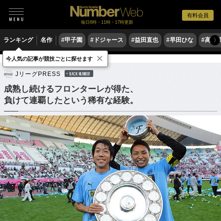
有料会員
毎日6時・11時・17時更新
ランキング
名作
#甲子園
#ドジャース
#益田直也
#早田ひな
#高木
〉
×
今人気の記事が競技ごとに探せます
サッカー
Jリーグ
JリーグPRESS
BACK NUMBER
成熟し続けるフロンターレが得た、
負けて連覇したという稀有な経験。