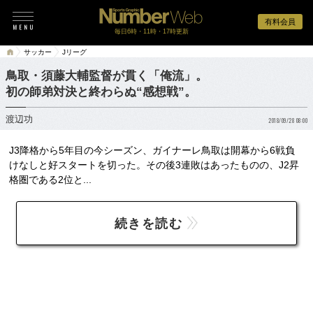
有料会員
毎日6時・11時・17時更新
サッカー
Jリーグ
鳥取・須藤大輔監督が貫く「俺流」。
初の師弟対決と終わらぬ“感想戦”。
渡辺功
2018/09/28 08:00
J3降格から5年目の今シーズン、ガイナーレ鳥取は開幕から6戦負
けなしと好スタートを切った。その後3連敗はあったものの、J2昇
格圏である2位と...
続きを読む