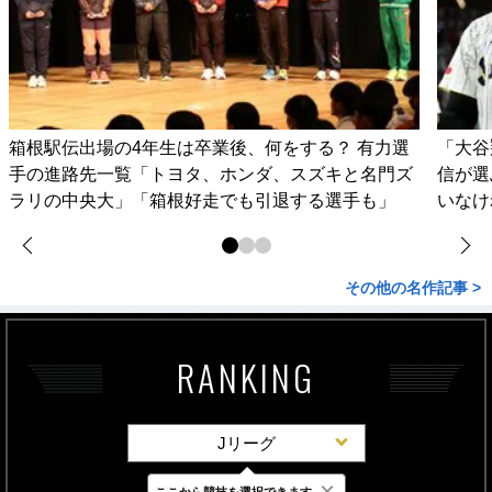
箱根駅伝出場の4年生は卒業後、何をする？ 有力選
「大谷
手の進路先一覧「トヨタ、ホンダ、スズキと名門ズ
信が選
ラリの中央大」「箱根好走でも引退する選手も」
いなけ
その他の名作記事 >
RANKING
Jリーグ
×
ここから競技を選択できます