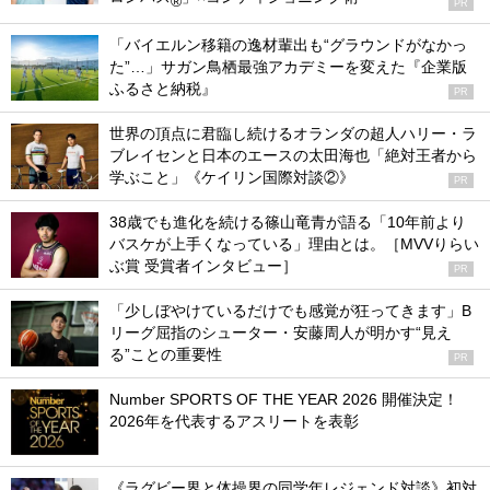
®
PR
「バイエルン移籍の逸材輩出も“グラウンドがなかっ
た”…」サガン鳥栖最強アカデミーを変えた『企業版
ふるさと納税』
PR
世界の頂点に君臨し続けるオランダの超人ハリー・ラ
ブレイセンと日本のエースの太田海也「絶対王者から
学ぶこと」《ケイリン国際対談②》
PR
38歳でも進化を続ける篠山竜青が語る「10年前より
バスケが上手くなっている」理由とは。［MVVりらい
ぶ賞 受賞者インタビュー］
PR
「少しぼやけているだけでも感覚が狂ってきます」B
リーグ屈指のシューター・安藤周人が明かす“見え
る”ことの重要性
PR
Number SPORTS OF THE YEAR 2026 開催決定！
2026年を代表するアスリートを表彰
《ラグビー界と体操界の同学年レジェンド対談》初対