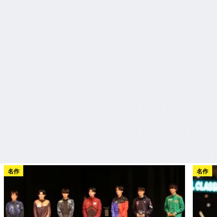
名作
名作