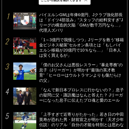
最新
24時間
週間
バイエルンGMは年俸6億円、Jクラブ強化部長
は「ドイツ4部並み」“スタッフの給料安すぎ”J
リーグの構造的欠陥「GMが数千万円なら…」
代理人ズバリ
「1～3億円で我慢しつつ」Jリーグを救う“移籍
金ビジネス秘策”セルオン条項とは「もしバイ
エルン移籍が20億円で10％なら…」「日本人
は安く買えるが」
「僕のお父さんは悪役レスラー」“暴走専務”の
息子（Jリーガー）が明かす“最強の英才教
育”「ヒーローはウルトラマンよりも傷だらけ
の父」
「なんで新日本プロレスに行かないの？」息子
の疑問に父・諏訪魔はなんと答えた？ Jリーガ
ーになった息子に伝えたプロ魂と愛のエール
「上手すぎて近寄りがたかった」若き日の中田
英寿が恐れた男・財前宣之が明かす〈天才少年
伝説〉のリアル「自分の才能を特別とは思わな