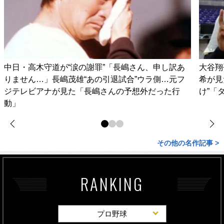
中日・高木守道が“涙の謝罪”「長嶋さん、申し訳あ
大谷翔
りません…」長嶋茂雄“あの引退試合”ウラ側…元フ
希が見
ジテレビアナが見た「長嶋さんの予想外だった行
け”「
動」
その他の名作記事 >
RANKING
プロ野球