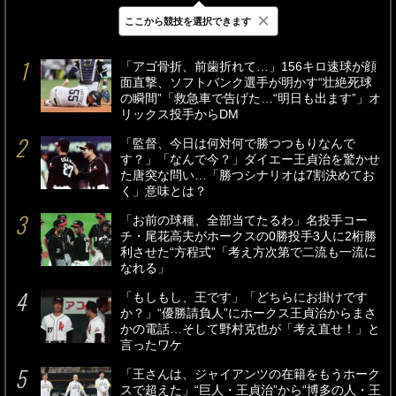
×
ここから競技を選択できます
最新
24時間
週間
「アゴ骨折、前歯折れて…」156キロ速球が顔
面直撃、ソフトバンク選手が明かす“壮絶死球
の瞬間”「救急車で告げた…“明日も出ます”」オ
リックス投手からDM
「監督、今日は何対何で勝つつもりなんで
す？」「なんで今？」ダイエー王貞治を驚かせ
た唐突な問い…「勝つシナリオは7割決めてお
く」意味とは？
「お前の球種、全部当てたるわ」名投手コー
チ・尾花高夫がホークスの0勝投手3人に2桁勝
利させた“方程式”「考え方次第で二流も一流に
なれる」
「もしもし、王です」「どちらにお掛けです
か？」“優勝請負人”にホークス王貞治からまさ
かの電話…そして野村克也が「考え直せ！」と
言ったワケ
「王さんは、ジャイアンツの在籍をもうホーク
スで超えた」“巨人・王貞治”から“博多の人・王