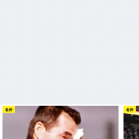
名作
名作