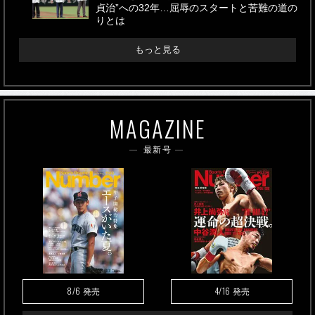
貞治”への32年…屈辱のスタートと苦難の道の
りとは
もっと見る
MAGAZINE
最新号
8/6
4/16
発売
発売