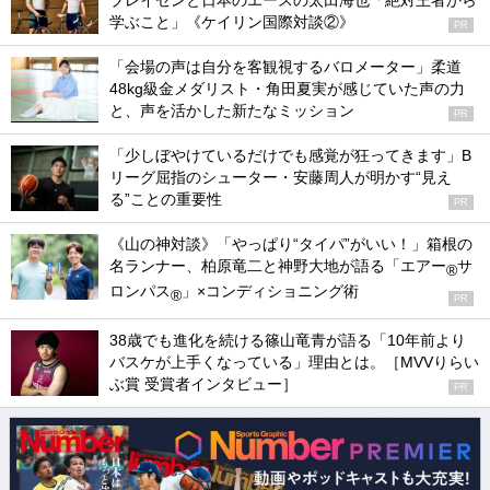
ブレイセンと日本のエースの太田海也「絶対王者から
学ぶこと」《ケイリン国際対談②》
PR
「会場の声は自分を客観視するバロメーター」柔道
48kg級金メダリスト・角田夏実が感じていた声の力
と、声を活かした新たなミッション
PR
「少しぼやけているだけでも感覚が狂ってきます」B
リーグ屈指のシューター・安藤周人が明かす“見え
る”ことの重要性
PR
《山の神対談》「やっぱり“タイパ”がいい！」箱根の
名ランナー、柏原竜二と神野大地が語る「エアー
サ
®
ロンパス
」×コンディショニング術
®
PR
38歳でも進化を続ける篠山竜青が語る「10年前より
バスケが上手くなっている」理由とは。［MVVりらい
ぶ賞 受賞者インタビュー］
PR