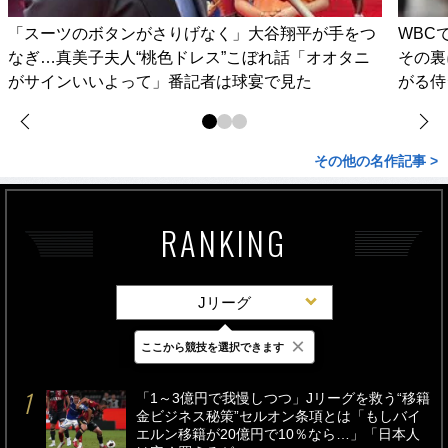
「スーツのボタンがさりげなく」大谷翔平が手をつ
WBC
なぎ…真美子夫人“桃色ドレス”こぼれ話「オオタニ
その裏
がサインいいよって」番記者は球宴で見た
がる侍
その他の名作記事 >
RANKING
Jリーグ
×
ここから競技を選択できます
最新
24時間
週間
「1～3億円で我慢しつつ」Jリーグを救う“移籍
金ビジネス秘策”セルオン条項とは「もしバイ
エルン移籍が20億円で10％なら…」「日本人