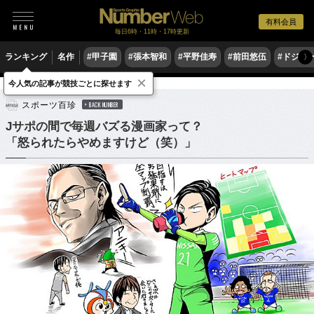
有料会員
毎日6時・11時・17時更新
ランキング
名作
#甲子園
#張本智和
#平野佳寿
#前田悠伍
#ドジャ
〉
×
今人気の記事が競技ごとに探せます
サッカー
Jリーグ
スポーツ百珍
BACK NUMBER
Jサポの間で毎週バズる漫画家って？
「怒られたらやめますけど（笑）」