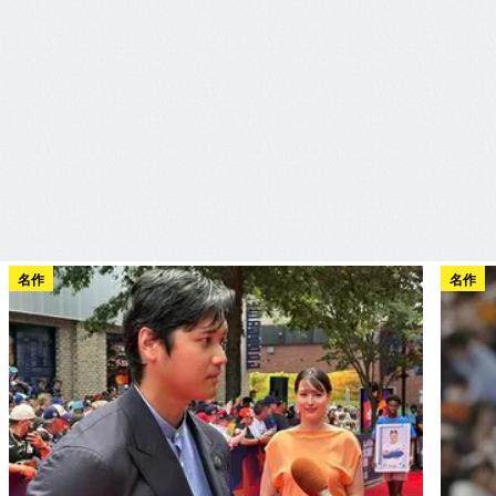
名作
名作