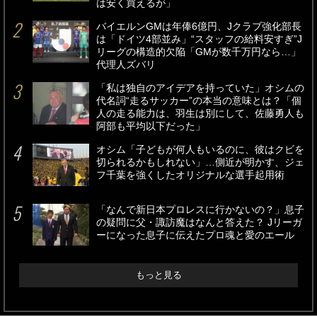
は安く買えるが」
バイエルンGMは年俸6億円、Jクラブ強化部長
は「ドイツ4部並み」“スタッフの給料安すぎ”J
リーグの構造的欠陥「GMが数千万円なら…」
代理人ズバリ
「私は独自のアイデアを持っていた」オシムの
代名詞“走るサッカー”の本当の意味とは？「個
人の走る能力は、羽生は別にして、佐藤勇人も
阿部も平均以下だった」
オシム「子どもが何人もいるのに、彼はクビを
切られるかもしれない」…側近が明かす、ジェ
フ千葉を強くしたオリジナルな選手起用術
「なんで新日本プロレスに行かないの？」息子
の疑問に父・諏訪魔はなんと答えた？ Jリーガ
ーになった息子に伝えたプロ魂と愛のエール
もっと見る