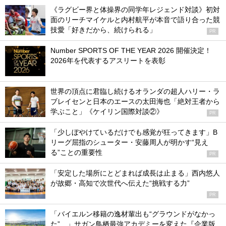
《ラグビー界と体操界の同学年レジェンド対談》初対
面のリーチマイケルと内村航平が本音で語り合った競
技愛「好きだから、続けられる」
PR
Number SPORTS OF THE YEAR 2026 開催決定！
2026年を代表するアスリートを表彰
世界の頂点に君臨し続けるオランダの超人ハリー・ラ
ブレイセンと日本のエースの太田海也「絶対王者から
学ぶこと」《ケイリン国際対談②》
PR
「少しぼやけているだけでも感覚が狂ってきます」B
リーグ屈指のシューター・安藤周人が明かす“見え
る”ことの重要性
PR
「安定した場所にとどまれば成長は止まる」西内悠人
が故郷・高知で次世代へ伝えた“挑戦する力”
PR
「バイエルン移籍の逸材輩出も“グラウンドがなかっ
た”…」サガン鳥栖最強アカデミーを変えた『企業版