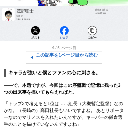
photograph by
茂野聡士
Junsei Chida
text by
Satoshi Shigeno
ポスト
シェア
コピー
4
/5
ページ目
この記事を1ページ目から読む
キャラが強いと僕とファンの心に刺さる。
――で、本題ですが、今回はこの序盤戦で記憶に残った3
つの出来事を描いてもらえればと。
「トップ3で考えると1位は……組長（大槻暫定監督）なの
かな。（長崎の）高田社長もいいですよね。 あとサポータ
ーなのでマリノスを入れたいんですが、キーパーの飯倉選
手のことを描けていないんですよね」