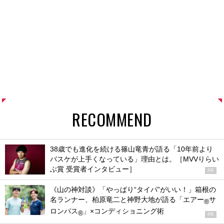
RECOMMEND
38歳でも進化を続ける篠山竜青が語る「10年前より
バスケが上手くなっている」理由とは。［MVVりらい
ぶ賞 受賞者インタビュー］
PR
《山の神対談》「やっぱり“タイパ”がいい！」箱根の
名ランナー、柏原竜二と神野大地が語る「エアー
サ
®
ロンパス
」×コンディショニング術
®
PR