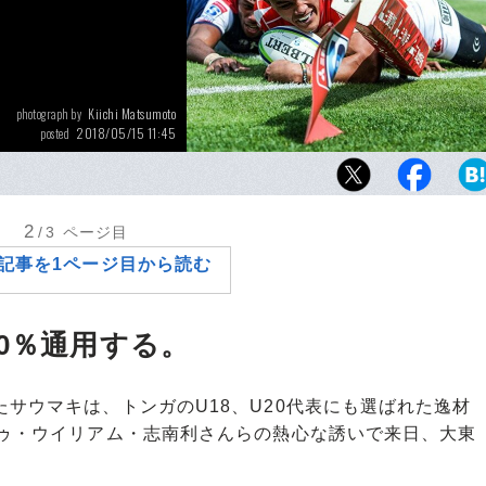
Kiichi Matsumoto
photograph by
2018/05/15 11:45
posted
力強い突進でトライを量産したホセア・サウ
ルブズの今季国内最終戦の主役になった。
2
/3
ページ目
記事を1ページ目から読む
0％通用する。
サウマキは、トンガのU18、U20代表にも選ばれた逸材
トゥ・ウイリアム・志南利さんらの熱心な誘いで来日、大東