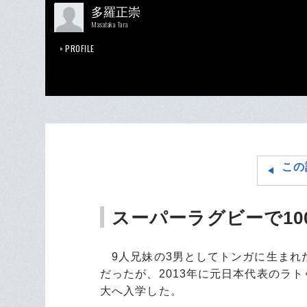
多羅正崇
Masataka Tara
PROFILE
この
スーパーラグビーで10
9人兄妹の3男としてトンガに生まれた
だったが、2013年に元日本代表のラ
大へ入学した。