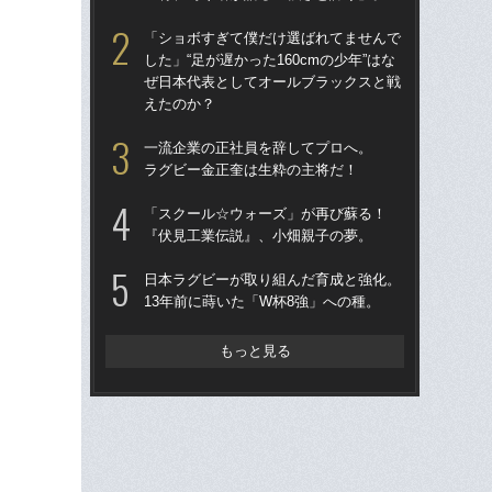
ぎ
「ショボすぎて僕だけ選ばれてませんで
ク
した」“足が遅かった160cmの少年”はな
ぜ日本代表としてオールブラックスと戦
清宮
えたのか？
表”
ビー
一流企業の正社員を辞してプロへ。
ん
ラグビー金正奎は生粋の主将だ！
「
「スクール☆ウォーズ」が再び蘇る！
じゃ
『伏見工業伝説』、小畑親子の夢。
束の
言
日本ラグビーが取り組んだ育成と強化。
13年前に蒔いた「W杯8強」への種。
「
大阪
アン
もっと見る
ン
「
日コ
ん
ーW