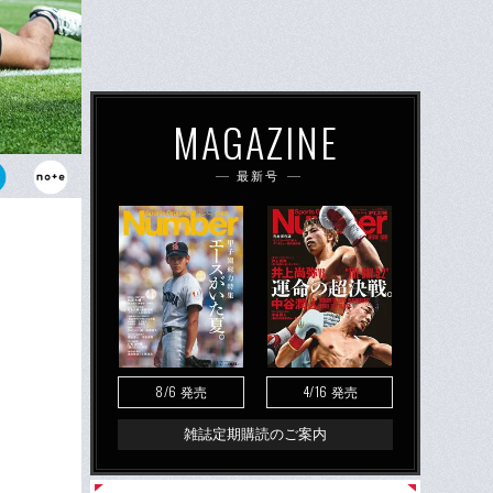
MAGAZINE
最新号
マキ。サンウ
8/6
4/16
発売
発売
雑誌定期購読のご案内