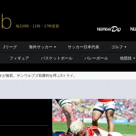
毎日6時・11時・17時更新
Jリーグ
海外サッカー
サッカー日本代表
ゴルフ
フィギュア
バスケットボール
バレーボール
他競技
マキが無双。サンウルブズ初勝利を呼ぶ3トライ。