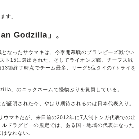
します」
 Godzilla」。
となったサウマキは、今季開幕戦のブランビーズ戦でい
スト15に選出された。そしてライオンズ戦、チーフス戦
13節終了時点でチーム最多、リーグ5位タイの7トライを
dzilla」のニックネームで怪物ぶりを賞賛している。
が証明された今、やはり期待されるのは日本代表入り。
サウマキだが、来日前の2012年に7人制トンガ代表での出
ールドラグビーの規定では、ある国・地域の代表になった
にはなれない。