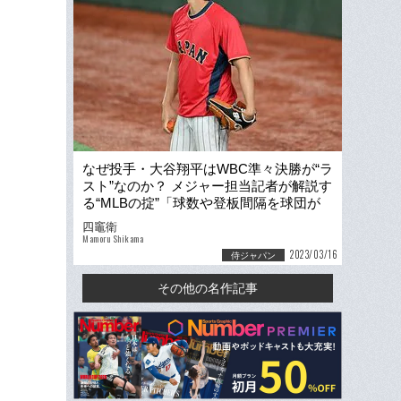
なぜ投手・大谷翔平はWBC準々決勝が“ラ
スト”なのか？ メジャー担当記者が解説す
る“MLBの掟”「球数や登板間隔を球団が
細かく管理」
四竈衛
Mamoru Shikama
2023/03/16
侍ジャパン
その他の名作記事