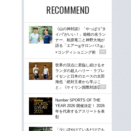
RECOMMEND
《山の神対談》「やっぱり“タ
イパ”がいい！」箱根の名ラン
ナー、柏原竜二と神野大地が
語る「エアー
サロンパス
」
®
®
×コンディショニング術
PR
世界の頂点に君臨し続けるオ
ランダの超人ハリー・ラブレ
イセンと日本のエースの太田
海也「絶対王者から学ぶこ
と」《ケイリン国際対談②》
PR
Number SPORTS OF THE
YEAR 2026 開催決定！ 2026
年を代表するアスリートを表
彰
「少しぼやけているだけでも