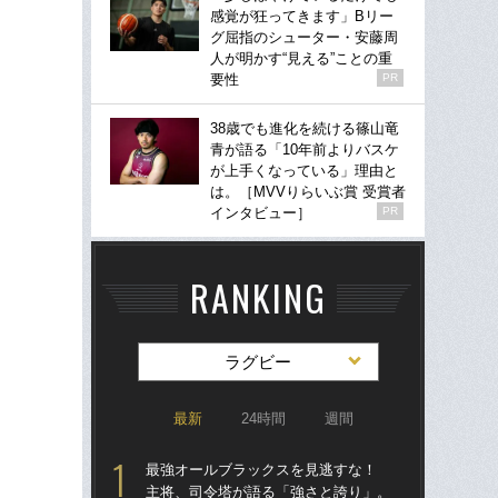
感覚が狂ってきます」Bリー
グ屈指のシューター・安藤周
人が明かす“見える”ことの重
要性
PR
38歳でも進化を続ける篠山竜
青が語る「10年前よりバスケ
が上手くなっている」理由と
は。［MVVりらいぶ賞 受賞者
インタビュー］
PR
RANKING
ラグビー
最新
24時間
週間
最強オールブラックスを見逃すな！
清宮
主将、司令塔が語る「強さと誇り」。
ー”