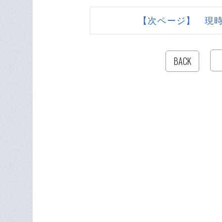
【次ページ】 現
BACK