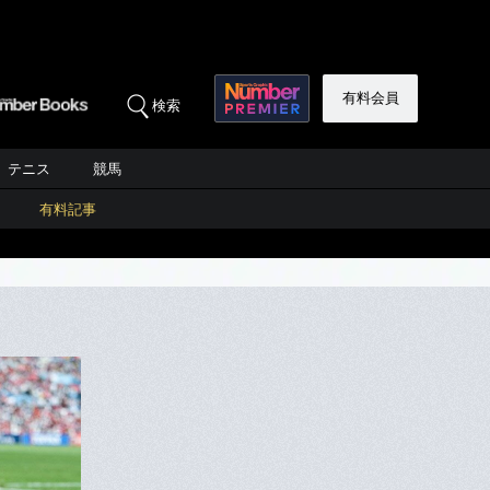
有料会員
検索
テニス
競馬
有料記事