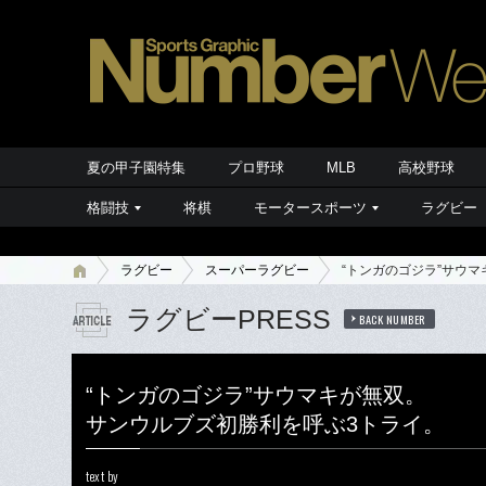
夏の甲子園特集
プロ野球
MLB
高校野球
格闘技
将棋
モータースポーツ
ラグビー
ラグビー
スーパーラグビー
“トンガのゴジラ”サウ
ラグビーPRESS
BACK NUMBER
“トンガのゴジラ”サウマキが無双。
サンウルブズ初勝利を呼ぶ3トライ。
text by