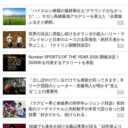
「バイエルン移籍の逸材輩出も“グラウンドがなかっ
た”…」サガン鳥栖最強アカデミーを変えた『企業版
ふるさと納税』
PR
世界の頂点に君臨し続けるオランダの超人ハリー・ラ
ブレイセンと日本のエースの太田海也「絶対王者から
学ぶこと」《ケイリン国際対談②》
PR
Number SPORTS OF THE YEAR 2026 開催決定！
2026年を代表するアスリートを表彰
「少しぼやけているだけでも感覚が狂ってきます」B
リーグ屈指のシューター・安藤周人が明かす“見え
る”ことの重要性
PR
《ラグビー界と体操界の同学年レジェンド対談》初対
面のリーチマイケルと内村航平が本音で語り合った競
技愛「好きだから、続けられる」
PR
38歳でも進化を続ける篠山竜青が語る「10年前より