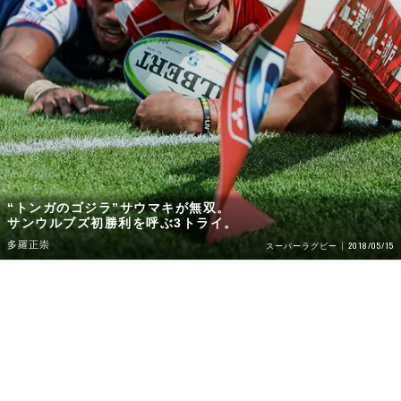
“トンガのゴジラ”サウマキが無双。
サンウルブズ初勝利を呼ぶ3トライ。
多羅正崇
2018/05/15
スーパーラグビー