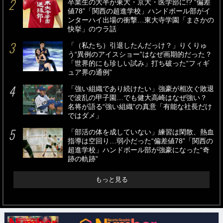
卒業生の大半が東大・京大・医学部に!? “偏差
値78”「関西の超進学校」ハンドボール部がイ
ンターハイ出場の衝撃…東大寺学園「まさかの
快挙」のウラ話
「（私たち）引退したんだっけ？」りくりゅ
う“異例のアイスショー”はなぜ画期的だった？
「世界的にも珍しい試み」打ち破った“フィギ
ュア界の通例”
「強い組織であり続けたい」強豪が相次ぐ敗退
で波乱の甲子園…でも健大高崎はなぜ強い？
名将が語る“強い組織”の真意「有能な社長だけ
ではダメ」
「部活の体を成していない」練習は閑散、熱血
指導は空回り…弱小だった“偏差値78”「関西の
超進学校」ハンドボール部が強豪になった“奇
跡の軌跡”
もっと見る