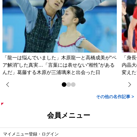
「龍一は悩んでいました」木原龍一と高橋成美が“ペ
「身長
ア解消”した真実…「言葉には表せない“相性”がある
内晶大
んだ」葛藤する木原が三浦璃来と出会った日
変えた
その他の名作記事 >
会員メニュー
マイメニュー登録・ログイン