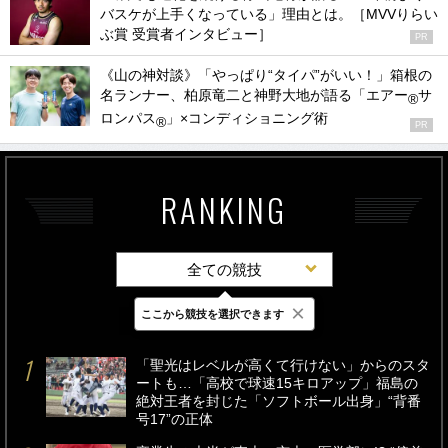
バスケが上手くなっている」理由とは。［MVVりらい
ぶ賞 受賞者インタビュー］
PR
《山の神対談》「やっぱり“タイパ”がいい！」箱根の
名ランナー、柏原竜二と神野大地が語る「エアー
サ
®
ロンパス
」×コンディショニング術
®
PR
RANKING
全ての競技
×
ここから競技を選択できます
最新
24時間
週間
「聖光はレベルが高くて行けない」からのスタ
ートも…「高校で球速15キロアップ」福島の
絶対王者を封じた「ソフトボール出身」“背番
号17”の正体