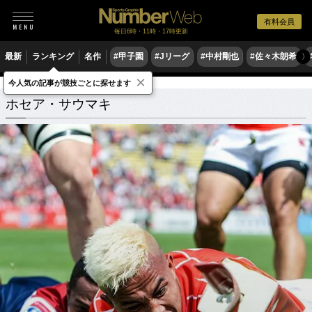
有料会員
毎日6時・11時・17時更新
最新
ランキング
名作
#甲子園
#Jリーグ
#中村剛也
#佐々木朗希
〉
×
今人気の記事が競技ごとに探せます
ホセア・サウマキ
関連記事
ホセア・サウマキ