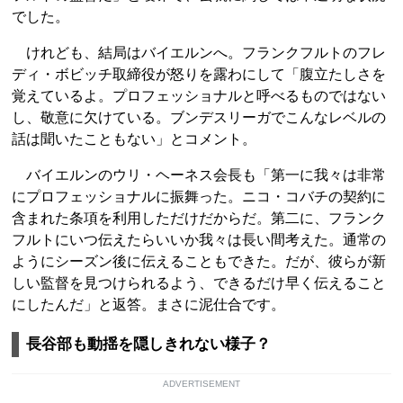
でした。
けれども、結局はバイエルンへ。フランクフルトのフレ
ディ・ボビッチ取締役が怒りを露わにして「腹立たしさを
覚えているよ。プロフェッショナルと呼べるものではない
し、敬意に欠けている。ブンデスリーガでこんなレベルの
話は聞いたこともない」とコメント。
バイエルンのウリ・ヘーネス会長も「第一に我々は非常
にプロフェッショナルに振舞った。ニコ・コバチの契約に
含まれた条項を利用しただけだからだ。第二に、フランク
フルトにいつ伝えたらいいか我々は長い間考えた。通常の
ようにシーズン後に伝えることもできた。だが、彼らが新
しい監督を見つけられるよう、できるだけ早く伝えること
にしたんだ」と返答。まさに泥仕合です。
長谷部も動揺を隠しきれない様子？
ADVERTISEMENT