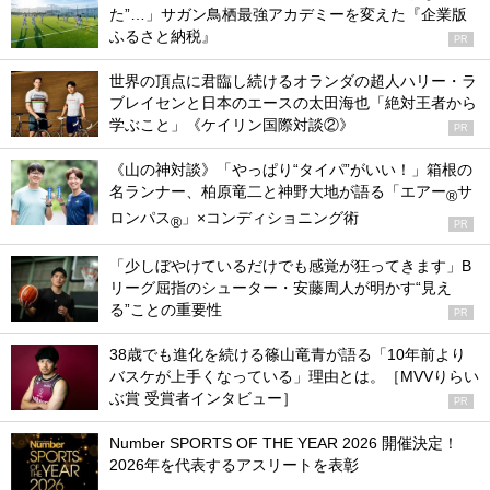
た”…」サガン鳥栖最強アカデミーを変えた『企業版
ふるさと納税』
PR
世界の頂点に君臨し続けるオランダの超人ハリー・ラ
ブレイセンと日本のエースの太田海也「絶対王者から
学ぶこと」《ケイリン国際対談②》
PR
《山の神対談》「やっぱり“タイパ”がいい！」箱根の
名ランナー、柏原竜二と神野大地が語る「エアー
サ
®
ロンパス
」×コンディショニング術
®
PR
「少しぼやけているだけでも感覚が狂ってきます」B
リーグ屈指のシューター・安藤周人が明かす“見え
る”ことの重要性
PR
38歳でも進化を続ける篠山竜青が語る「10年前より
バスケが上手くなっている」理由とは。［MVVりらい
ぶ賞 受賞者インタビュー］
PR
Number SPORTS OF THE YEAR 2026 開催決定！
2026年を代表するアスリートを表彰