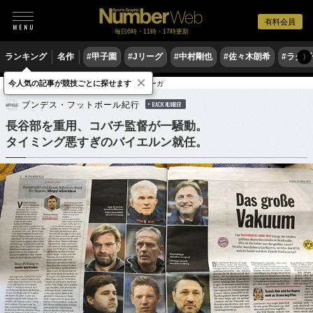
有料会員
毎日6時・11時・17時更新
ランキング
名作
#甲子園
#Jリーグ
#中村剛也
#佐々木朗希
#ラグ
〉
×
今人気の記事が競技ごとに探せます
サッカー
海外サッカー
ブンデスリーガ
ブンデス・フットボール紀行
BACK NUMBER
長谷部を重用、コバチ監督が一騒動。
タイミング悪すぎのバイエルン就任。