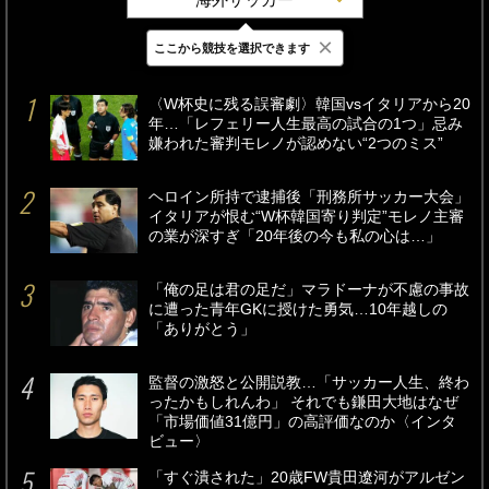
×
ここから競技を選択できます
最新
24時間
週間
〈W杯史に残る誤審劇〉韓国vsイタリアから20
年…「レフェリー人生最高の試合の1つ」忌み
嫌われた審判モレノが認めない“2つのミス”
ヘロイン所持で逮捕後「刑務所サッカー大会」
イタリアが恨む“W杯韓国寄り判定”モレノ主審
の業が深すぎ「20年後の今も私の心は…」
「俺の足は君の足だ」マラドーナが不慮の事故
に遭った青年GKに授けた勇気…10年越しの
「ありがとう」
監督の激怒と公開説教…「サッカー人生、終わ
ったかもしれんわ」 それでも鎌田大地はなぜ
「市場価値31億円」の高評価なのか〈インタ
ビュー〉
「すぐ潰された」20歳FW貴田遼河がアルゼン