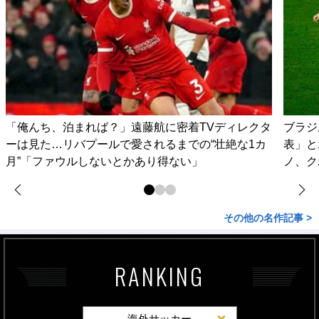
「俺んち、泊まれば？」遠藤航に密着TVディレクタ
ブラジ
ーは見た…リバプールで愛されるまでの“壮絶な1カ
表」と
月”「ファウルしないとかあり得ない」
ノ、ク
その他の名作記事 >
RANKING
海外サッカー