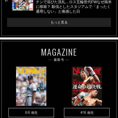
チンで浴びた洗礼…ロス五輪世代FWなぜ南米
に移籍？ 殺伐としたスタジアムで「まったく
通用しない」と痛感した日
もっと見る
MAGAZINE
最新号
8/6
4/16
発売
発売