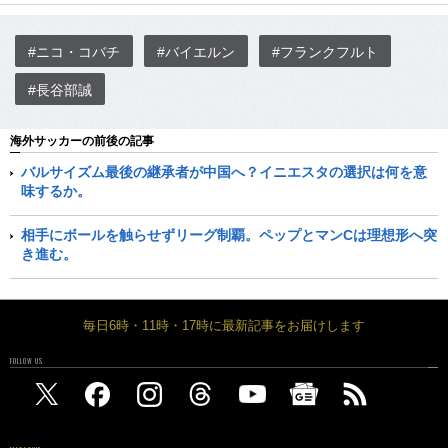
#ニコ・コバチ
#バイエルン
#フランクフルト
#長谷部誠
海外サッカーの前後の記事
バルサイズム最後の継承者が中国へ？イニエスタの選択は何を意
味するか。
相手にボールを触らせずリーグ制覇。ペップとマンCは理想形へ突
き進む。
毎日6時・11時・17時に最新記事をお届けします
FOLLOW US