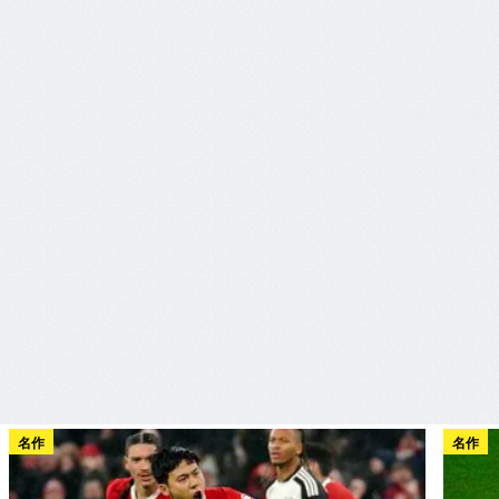
名作
名作