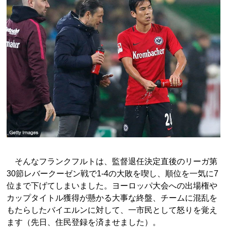
そんなフランクフルトは、監督退任決定直後のリーガ第
30節レバークーゼン戦で1-4の大敗を喫し、順位を一気に7
位まで下げてしまいました。ヨーロッパ大会への出場権や
カップタイトル獲得が懸かる大事な終盤、チームに混乱を
もたらしたバイエルンに対して、一市民として怒りを覚え
ます（先日、住民登録を済ませました）。