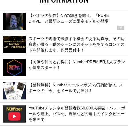
【バボラの新作】NYの輝きを纏う。「PURE
DRIVE」と最新シューズに限定モデルが登場
PR
スポーツの現場で撮影する機会のある写真家、その写
真家が撮る一瞬のシーンにスポットをあてるコンテス
トを開催します。作品受付中！
【同僚や仲間とお得に】NumberPREMIER法人プラン
が募集スタート！
【登録無料】Numberメールマガジン好評配信中。ス
ポーツの「今」をメールでお届け！
YouTubeチャンネル登録者数60,000人突破！バレーボ
ールや陸上、バスケ、野球などの選手のインタビュー
を動画で