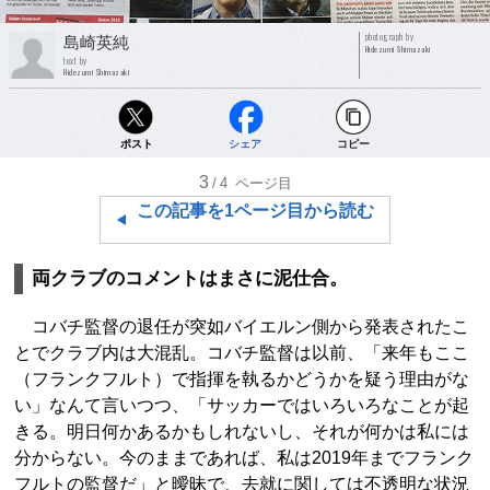
photograph by
島崎英純
Hidezumi Shimazaki
text by
Hidezumi Shimazaki
ポスト
シェア
コピー
3
/4
ページ目
この記事を1ページ目から読む
両クラブのコメントはまさに泥仕合。
コバチ監督の退任が突如バイエルン側から発表されたこ
とでクラブ内は大混乱。コバチ監督は以前、「来年もここ
（フランクフルト）で指揮を執るかどうかを疑う理由がな
い」なんて言いつつ、「サッカーではいろいろなことが起
きる。明日何かあるかもしれないし、それが何かは私には
分からない。今のままであれば、私は2019年までフランク
フルトの監督だ」と曖昧で、去就に関しては不透明な状況