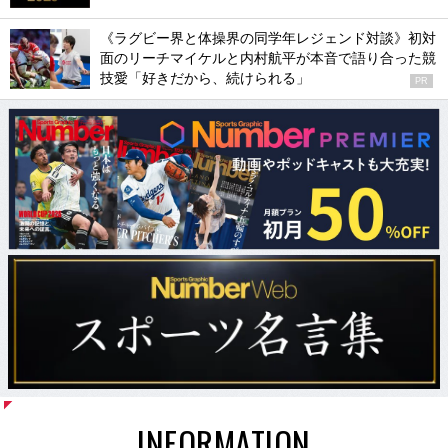
《ラグビー界と体操界の同学年レジェンド対談》初対
面のリーチマイケルと内村航平が本音で語り合った競
技愛「好きだから、続けられる」
PR
INFORMATION