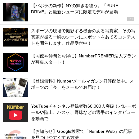
【バボラの新作】NYの輝きを纏う。「PURE
DRIVE」と最新シューズに限定モデルが登場
PR
スポーツの現場で撮影する機会のある写真家、その写
真家が撮る一瞬のシーンにスポットをあてるコンテス
トを開催します。作品受付中！
【同僚や仲間とお得に】NumberPREMIER法人プラン
が募集スタート！
【登録無料】Numberメールマガジン好評配信中。ス
ポーツの「今」をメールでお届け！
YouTubeチャンネル登録者数60,000人突破！バレーボ
ールや陸上、バスケ、野球などの選手のインタビュー
を動画で
【お知らせ】Google検索で「Number Web」の記事
を見つけやすくする方法