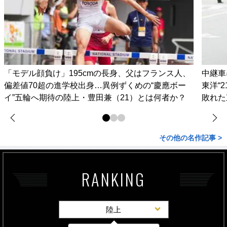
「モデル顔負け」195cmの長身、父はフランス人、
中継車
偏差値70超の進学校出身…異例ずくめの“慶應ボー
東洋“
イ”五輪へ期待の陸上・豊田兼（21）とは何者か？
敗れた
その他の名作記事 >
RANKING
陸上