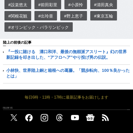
#設楽悠太
#前田彩里
#小原怜
#清田真央
#関根花観
#出玲亜
#野上恵子
#東京五輪
#オリンピック・パラリンピック
陸上の前後の記事
『一投に賭ける 溝口和洋、最後の無頼派アスリート』幻の世界
新記録を叩き出した、“アフロヘア”やり投げ男の伝説。
小林快、世界陸上銅と箱根への葛藤。「競歩転向、100％良かった
とは」
毎日6時・11時・17時に最新記事をお届けします
FOLLOW US