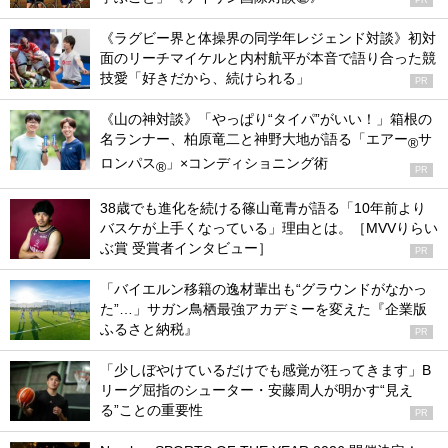
PR
《ラグビー界と体操界の同学年レジェンド対談》初対
面のリーチマイケルと内村航平が本音で語り合った競
技愛「好きだから、続けられる」
PR
《山の神対談》「やっぱり“タイパ”がいい！」箱根の
名ランナー、柏原竜二と神野大地が語る「エアー
サ
®
ロンパス
」×コンディショニング術
®
PR
38歳でも進化を続ける篠山竜青が語る「10年前より
バスケが上手くなっている」理由とは。［MVVりらい
ぶ賞 受賞者インタビュー］
PR
「バイエルン移籍の逸材輩出も“グラウンドがなかっ
た”…」サガン鳥栖最強アカデミーを変えた『企業版
ふるさと納税』
PR
「少しぼやけているだけでも感覚が狂ってきます」B
リーグ屈指のシューター・安藤周人が明かす“見え
る”ことの重要性
PR