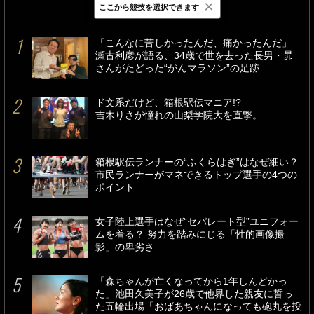
×
ここから競技を選択できます
最新
24時間
週間
「こんなに苦しかったんだ、痛かったんだ」
瀬古利彦が語る、34歳で世を去った長男・昴
さんがたどった“がんマラソン”の足跡
ド文系だけど、箱根駅伝マニア!?
吉木りさが憧れの山梨学院大を直撃。
箱根駅伝ランナーの“ふくらはぎ”はなぜ細い？
市民ランナーがマネできるトップ選手の4つの
ポイント
女子陸上選手はなぜ“セパレート型”ユニフォー
ムを着る？ 努力を踏みにじる「性的画像撮
影」の卑劣さ
「森ちゃんが亡くなってから1年しんどかっ
た」池田久美子が26歳で他界した親友に誓っ
た五輪出場「おばあちゃんになっても砲丸を投