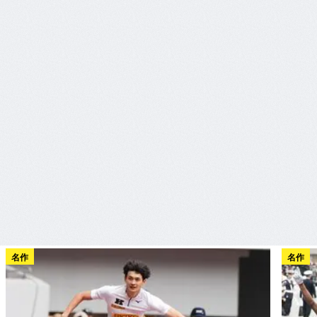
名作
名作