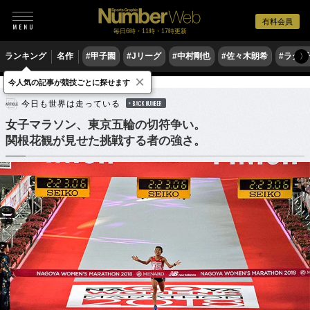
有料会員
毎日6時・11時・17時更新
ランキング
名作
#甲子園
#Jリーグ
#中村剛也
#佐々木朗希
#ラグ
〉
×
今人気の記事が競技ごとに探せます
陸上
マラソン
今日も世界は走っている
BACK NUMBER
女子マラソン、東京五輪の切符争い。
関根花観が見せた挑戦する者の強さ。