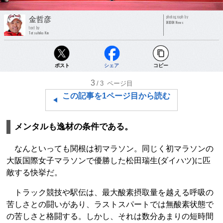
photograph by
金哲彦
EKIDEN News
text by
Tetsuhiko Kin
ポスト
シェア
コピー
3
/3
ページ目
この記事を1ページ目から読む
メンタルも逸材の条件である。
なんといっても関根は初マラソン。同じく初マラソンの
大阪国際女子マラソンで優勝した松田瑞生(ダイハツ)に匹
敵する快挙だ。
トラック競技や駅伝は、最大酸素摂取量を越える呼吸の
苦しさとの闘いがあり、ラストスパートでは無酸素状態で
の苦しさと格闘する。しかし、それは数分あまりの短時間