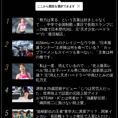
×
ここから競技を選択できます
最新
24時間
週間
「努力は実る、という言葉は好きじゃなく
て…」中学で全国制覇→重圧で長期スランプに
→29歳で日本歴代3位…元“天才少女ハードラ
ー”の「復活秘話」
415kmレースのクレイジーなウラ側…“日本最
速ランナー”土井陵は何を食べている？「カッ
プラーメンもスイーツも食べない」「主食は柿
の種です」
「私は一度、消えているので…」“史上最高レ
ベル”陸上女子ハードル界に現れた超新星は29
歳？ 元“消えた天才ハードラー”中島ひとみの波
乱万丈
遅咲き25歳芸能デビュー「じつは苦労人だっ
た」世界陸上で話題の元陸上部アイド
ル“&TEAM・K”とは何者か？「強豪駅伝部」
「織田裕二に負けない陸上愛」
“箱根駅伝の王者”青学大に異変アリ？…関東イ
ンカレ「長距離トラック種目で入賞2人だけ」