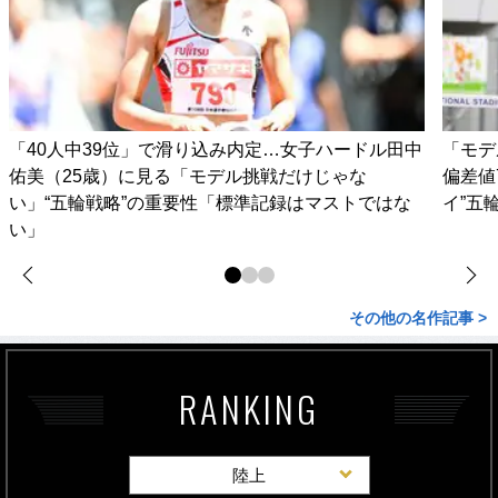
「40人中39位」で滑り込み内定…女子ハードル田中
「モデ
佑美（25歳）に見る「モデル挑戦だけじゃな
偏差値
い」“五輪戦略”の重要性「標準記録はマストではな
イ”五
い」
その他の名作記事 >
RANKING
陸上