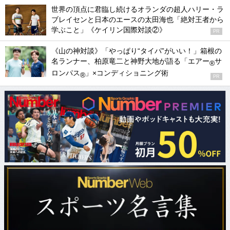
世界の頂点に君臨し続けるオランダの超人ハリー・ラ
ブレイセンと日本のエースの太田海也「絶対王者から
学ぶこと」《ケイリン国際対談②》
PR
《山の神対談》「やっぱり“タイパ”がいい！」箱根の
名ランナー、柏原竜二と神野大地が語る「エアー
サ
®
ロンパス
」×コンディショニング術
®
PR