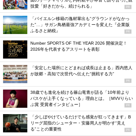
面のリーチマイケルと内村航平が本音で語り合った競
技愛「好きだから、続けられる」
PR
「バイエルン移籍の逸材輩出も“グラウンドがなかっ
た”…」サガン鳥栖最強アカデミーを変えた『企業版
ふるさと納税』
PR
Number SPORTS OF THE YEAR 2026 開催決定！
2026年を代表するアスリートを表彰
「安定した場所にとどまれば成長は止まる」西内悠人
が故郷・高知で次世代へ伝えた“挑戦する力”
PR
38歳でも進化を続ける篠山竜青が語る「10年前より
バスケが上手くなっている」理由とは。［MVVりらい
ぶ賞 受賞者インタビュー］
PR
「少しぼやけているだけでも感覚が狂ってきます」B
リーグ屈指のシューター・安藤周人が明かす“見え
る”ことの重要性
PR