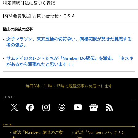
特定商取引法に基づく表記
[有料会員限定] お問い合わせ・Ｑ＆Ａ
陸上の前後の記事
女子マラソン、東京五輪の切符争い。関根花観が見せた挑戦する
者の強さ。
サムデイのタレントたちが『Number Do駅伝』を激走。「タスキ
があるから頑張れたと思います！」
毎日6時・11時・17時に最新記事をお届けします
FOLLOW US
MAGAZINE
雑誌『Number』購読のご案
雑誌『Number』バックナン
内
バー