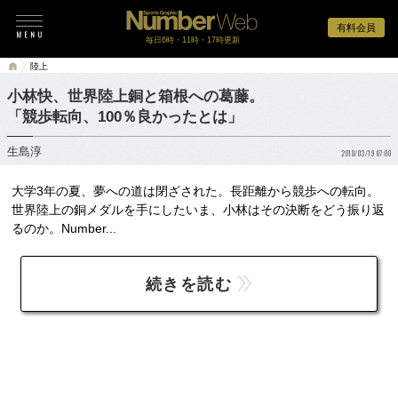
有料会員
毎日6時・11時・17時更新
陸上
小林快、世界陸上銅と箱根への葛藤。
「競歩転向、100％良かったとは」
生島淳
2018/03/19 07:00
大学3年の夏、夢への道は閉ざされた。長距離から競歩への転向。
世界陸上の銅メダルを手にしたいま、小林はその決断をどう振り返
るのか。Number...
続きを読む