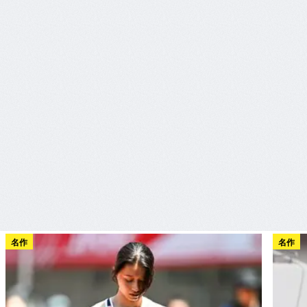
名作
名作