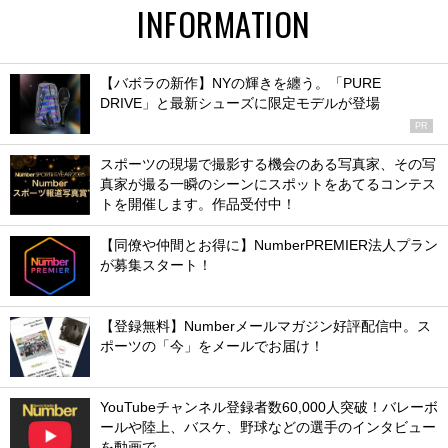
INFORMATION
【バボラの新作】NYの輝きを纏う。「PURE
DRIVE」と最新シューズに限定モデルが登場
PR
スポーツの現場で撮影する機会のある写真家、その写
真家が撮る一瞬のシーンにスポットをあてるコンテス
トを開催します。作品受付中！
【同僚や仲間とお得に】NumberPREMIER法人プラン
が募集スタート！
【登録無料】Numberメールマガジン好評配信中。ス
ポーツの「今」をメールでお届け！
YouTubeチャンネル登録者数60,000人突破！バレーボ
ールや陸上、バスケ、野球などの選手のインタビュー
を動画で