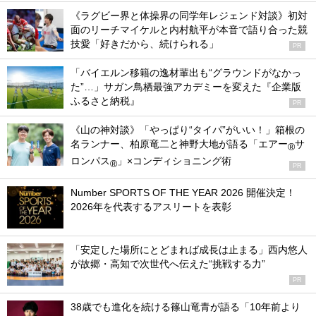
《ラグビー界と体操界の同学年レジェンド対談》初対
面のリーチマイケルと内村航平が本音で語り合った競
技愛「好きだから、続けられる」
PR
「バイエルン移籍の逸材輩出も“グラウンドがなかっ
た”…」サガン鳥栖最強アカデミーを変えた『企業版
ふるさと納税』
PR
《山の神対談》「やっぱり“タイパ”がいい！」箱根の
名ランナー、柏原竜二と神野大地が語る「エアー
サ
®
ロンパス
」×コンディショニング術
®
PR
Number SPORTS OF THE YEAR 2026 開催決定！
2026年を代表するアスリートを表彰
「安定した場所にとどまれば成長は止まる」西内悠人
が故郷・高知で次世代へ伝えた“挑戦する力”
PR
38歳でも進化を続ける篠山竜青が語る「10年前より