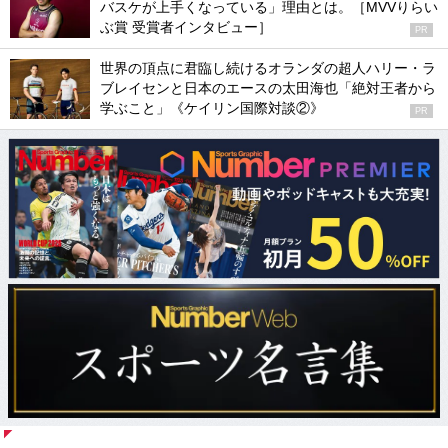
バスケが上手くなっている」理由とは。［MVVりらい
ぶ賞 受賞者インタビュー］
PR
世界の頂点に君臨し続けるオランダの超人ハリー・ラ
ブレイセンと日本のエースの太田海也「絶対王者から
学ぶこと」《ケイリン国際対談②》
PR