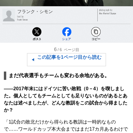
photograph by
フランク・シモン
Alex Martin/L'Equipe
text by
Frank Simon
ポスト
シェア
コピー
6
/6
ページ目
この記事を1ページ目から読む
まだ代表選手もチームも変わる余地がある。
――2017年末にはドイツに苦い敗戦（0－4）を喫しまし
た。個人としてもチームとしても足りないものがあるとあ
なたは述べましたが、どんな教訓をこの試合から得ました
か？
「1試合の敗北だけから得られる教訓は一時的なもの
で……ワールドカップ本大会まではまだ17カ月あるわけで