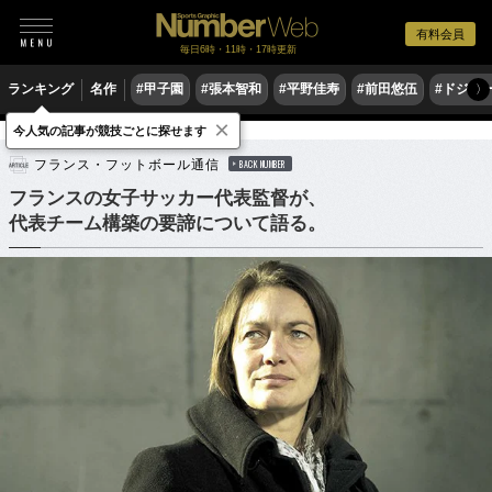
有料会員
毎日6時・11時・17時更新
ランキング
名作
#甲子園
#張本智和
#平野佳寿
#前田悠伍
#ドジャ
〉
×
今人気の記事が競技ごとに探せます
サッカー
海外サッカー
フランス・フットボール通信
BACK NUMBER
フランスの女子サッカー代表監督が、
代表チーム構築の要諦について語る。