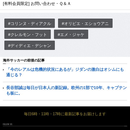
[有料会員限定] お問い合わせ・Ｑ＆Ａ
#コリンヌ・ディアクル
#オリビエ・エショウアニ
#クレルモン・フット
#エメ・ジャケ
#ディディエ・デシャン
海外サッカーの前後の記事
「今のレアルは危機的状況にあるが」ジダンの激白はオシムにも
通じる？
長谷部誠は毎日が日本人の新記録。欧州の1部で10年、キャプテン
も板に。
毎日6時・11時・17時に最新記事をお届けします
FOLLOW US