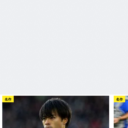
名作
名作