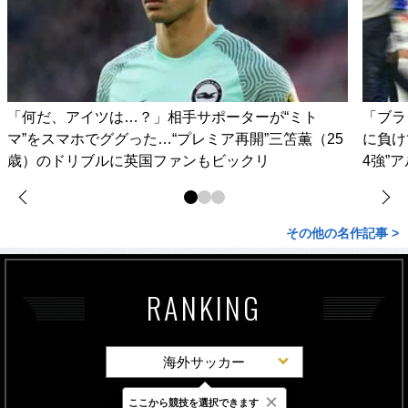
「何だ、アイツは…？」相手サポーターが“ミト
「ブラ
マ”をスマホでググった…“プレミア再開”三笘薫（25
に負け
歳）のドリブルに英国ファンもビックリ
4強”
その他の名作記事 >
RANKING
海外サッカー
×
ここから競技を選択できます