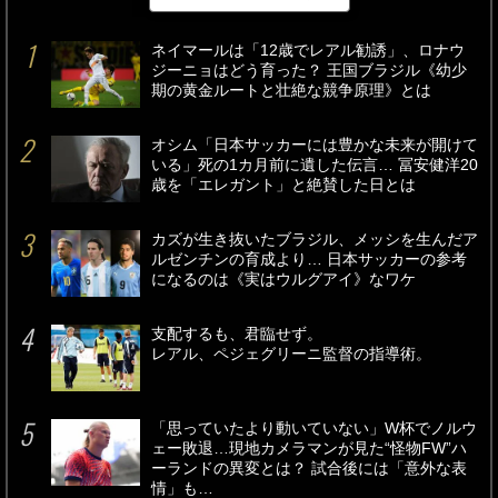
最新
24時間
週間
ネイマールは「12歳でレアル勧誘」、ロナウ
ジーニョはどう育った？ 王国ブラジル《幼少
期の黄金ルートと壮絶な競争原理》とは
オシム「日本サッカーには豊かな未来が開けて
いる」死の1カ月前に遺した伝言… 冨安健洋20
歳を「エレガント」と絶賛した日とは
カズが生き抜いたブラジル、メッシを生んだア
ルゼンチンの育成より… 日本サッカーの参考
になるのは《実はウルグアイ》なワケ
支配するも、君臨せず。
レアル、ペジェグリーニ監督の指導術。
「思っていたより動いていない」W杯でノルウ
ェー敗退…現地カメラマンが見た“怪物FW”ハ
ーランドの異変とは？ 試合後には「意外な表
情」も…