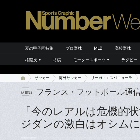
夏の甲子園特集
プロ野球
MLB
高校野球
格闘技
将棋
モータースポーツ
ラグビー
サッカー
海外サッカー
リーガ・エスパニョーラ
フランス・フットボール通
「今のレアルは危機的状
ジダンの激白はオシム