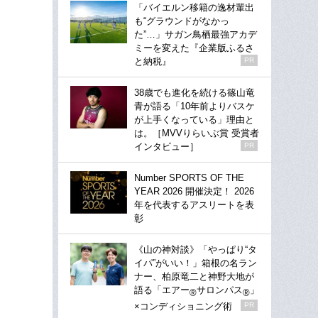
「バイエルン移籍の逸材輩出
も“グラウンドがなかっ
た”…」サガン鳥栖最強アカデ
ミーを変えた『企業版ふるさ
と納税』
PR
38歳でも進化を続ける篠山竜
青が語る「10年前よりバスケ
が上手くなっている」理由と
は。［MVVりらいぶ賞 受賞者
インタビュー］
PR
Number SPORTS OF THE
YEAR 2026 開催決定！ 2026
年を代表するアスリートを表
彰
《山の神対談》「やっぱり“タ
イパ”がいい！」箱根の名ラン
ナー、柏原竜二と神野大地が
語る「エアー
サロンパス
」
®
®
×コンディショニング術
PR