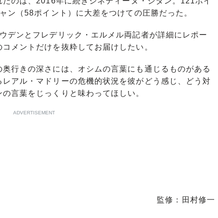
たのは、2016年に続きジネディーヌ・ジダン。121ポイ
ャン（58ポイント）に大差をつけての圧勝だった。
ウデンとフレデリック・エルメル両記者が詳細にレポー
のコメントだけを抜粋してお届けしたい。
奥行きの深さには、オシムの言葉にも通じるものがある
るレアル・マドリーの危機的状況を彼がどう感じ、どう対
ンの言葉をじっくりと味わってほしい。
ADVERTISEMENT
監修：田村修一