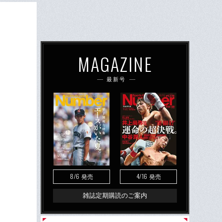
MAGAZINE
最新号
8/6
4/16
発売
発売
雑誌定期購読のご案内