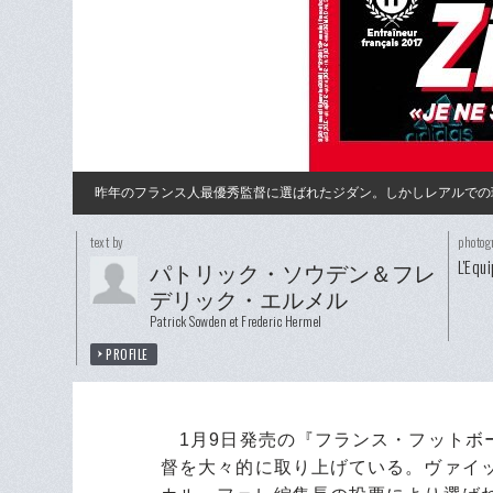
昨年のフランス人最優秀監督に選ばれたジダン。しかしレアルでの
text by
photog
L'Equ
パトリック・ソウデン＆フレ
デリック・エルメル
Patrick Sowden et Frederic Hermel
PROFILE
1月9日発売の『フランス・フットボー
督を大々的に取り上げている。ヴァイ