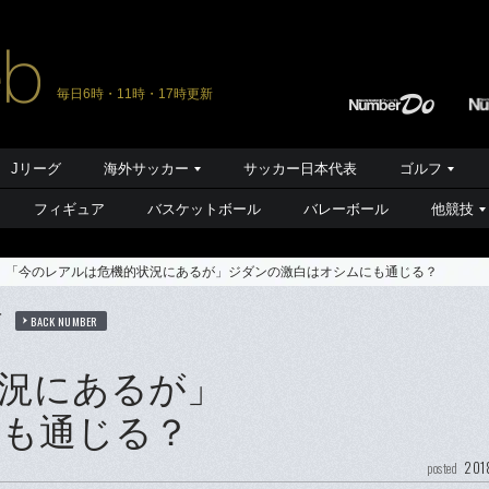
毎日6時・11時・17時更新
Jリーグ
海外サッカー
サッカー日本代表
ゴルフ
フィギュア
バスケットボール
バレーボール
他競技
「今のレアルは危機的状況にあるが」ジダンの激白はオシムにも通じる？
信
BACK NUMBER
況にあるが」
にも通じる？
201
posted