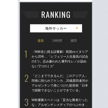
RANKING
海外サッカー
最新
24時間
週間
〈W杯史に残る誤審劇〉韓国vsイタリア
〈W
から20年…「レフェリー人生最高の試合
から
の1つ」忌み嫌われた審判モレノが認め
の
ない“2つのミス”
ない
「どこまでできるんだ、このアジア人」
「
同僚に削られてケンカ…20歳貴田遼河が
記者
アルゼンチンで身につけた処世術「日本
律
で経験できないことができている」
も
W杯優勝スペインは「妥当な勝者だった
ヘ
な」アルゼンチンメディアのつぶやき…
大会