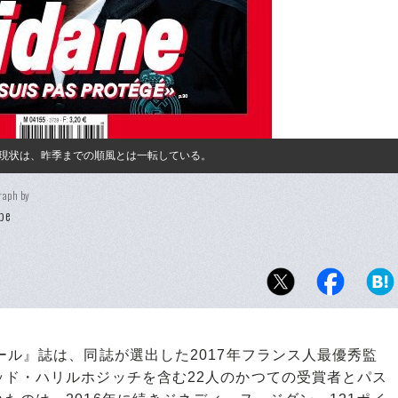
現状は、昨季までの順風とは一転している。
raph by
ipe
ル』誌は、同誌が選出した2017年フランス人最優秀監
ッド・ハリルホジッチを含む22人のかつての受賞者とパス