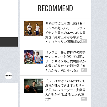
RECOMMEND
世界の頂点に君臨し続けるオ
ランダの超人ハリー・ラブレ
イセンと日本のエースの太田
海也「絶対王者から学ぶこ
と」《ケイリン国際対談②》
PR
《ラグビー界と体操界の同学
年レジェンド対談》初対面の
リーチマイケルと内村航平が
本音で語り合った競技愛「好
きだから、続けられる」
PR
「少しぼやけているだけでも
感覚が狂ってきます」Bリー
グ屈指のシューター・安藤周
人が明かす“見える”ことの重
要性
PR