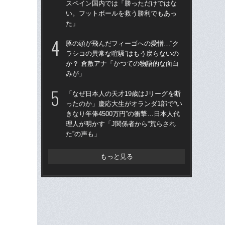
スペイン国内では「勝っただけではな
定”
い。フットボールを救う勝利でもあっ
今
た」
イ
豚の頭が飛んだフィーゴへの愛憎…“ク
森本
ラシコの異常な喧騒”はもう戻らないの
か？ 倉敷アナ「かつての物語的な面白
“ア
みが」
ダ
度目
「なぜ日本人の天才19歳はJリーグを断
け
ったのか」慶応大生がオランダ1部で“い
きなり年俸4500万円”の衝撃…日本人代
理人が明かす「J関係者から“荒らされ
た”の声も」
もっと見る