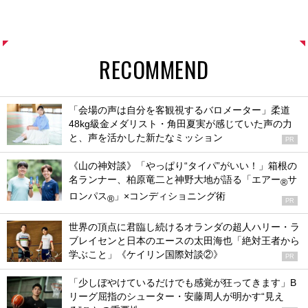
RECOMMEND
「会場の声は自分を客観視するバロメーター」柔道
48kg級金メダリスト・角田夏実が感じていた声の力
と、声を活かした新たなミッション
PR
《山の神対談》「やっぱり“タイパ”がいい！」箱根の
名ランナー、柏原竜二と神野大地が語る「エアー
サ
®
ロンパス
」×コンディショニング術
®
PR
世界の頂点に君臨し続けるオランダの超人ハリー・ラ
ブレイセンと日本のエースの太田海也「絶対王者から
学ぶこと」《ケイリン国際対談②》
PR
「少しぼやけているだけでも感覚が狂ってきます」B
リーグ屈指のシューター・安藤周人が明かす“見え