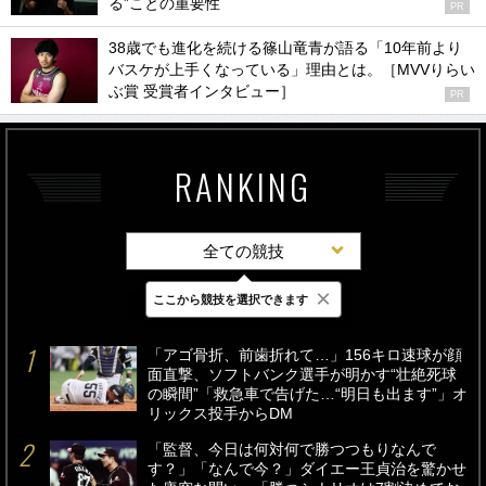
る”ことの重要性
PR
38歳でも進化を続ける篠山竜青が語る「10年前より
バスケが上手くなっている」理由とは。［MVVりらい
ぶ賞 受賞者インタビュー］
PR
RANKING
全ての競技
×
ここから競技を選択できます
最新
24時間
週間
「アゴ骨折、前歯折れて…」156キロ速球が顔
面直撃、ソフトバンク選手が明かす“壮絶死球
の瞬間”「救急車で告げた…“明日も出ます”」オ
リックス投手からDM
「監督、今日は何対何で勝つつもりなんで
す？」「なんで今？」ダイエー王貞治を驚かせ