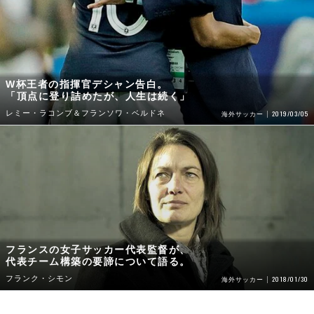
W杯王者の指揮官デシャン告白。
「頂点に登り詰めたが、人生は続く」
レミー・ラコンブ＆フランソワ・ベルドネ
2019/03/05
海外サッカー
フランスの女子サッカー代表監督が、
代表チーム構築の要諦について語る。
フランク・シモン
2018/01/30
海外サッカー