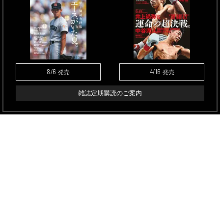
8/6
4/16
発売
発売
雑誌定期購読のご案内