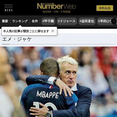
有料会員
毎日6時・11時・17時更新
最新
ランキング
名作
#甲子園
#ドジャース
#益田直也
#早田ひな
〉
×
今人気の記事が競技ごとに探せます
エメ・ジャケ
関連記事
エメ・ジャケ