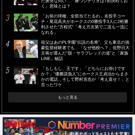
た唐突な問い…「勝つシナリオは7割決めてお
く」意味とは？
「お前の球種、全部当てたるわ」名投手コー
チ・尾花高夫がホークスの0勝投手3人に2桁勝
利させた“方程式”「考え方次第で二流も一流に
なれる」
祖父はあのPL学園“伝説の名将”、父も東北の強
豪監督経験者でも…「なぜ他校へ？」佐野日大
主将が選んだ“脱・サラブレッドの道”と「家族
LINE」秘話
「もしもし、王です」「どちらにお掛けです
か？」“優勝請負人”にホークス王貞治からまさ
かの電話…そして野村克也が「考え直せ！」と
言ったワケ
もっと見る