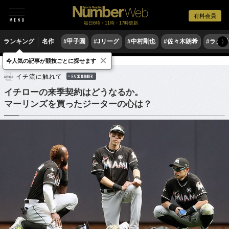
有料会員
毎日6時・11時・17時更新
ランキング
名作
#甲子園
#Jリーグ
#中村剛也
#佐々木朗希
#ラグ
〉
×
今人気の記事が競技ごとに探せます
野球
MLB
イチ流に触れて
BACK NUMBER
イチローの来季契約はどうなるか。
マーリンズを買ったジーターの心は？