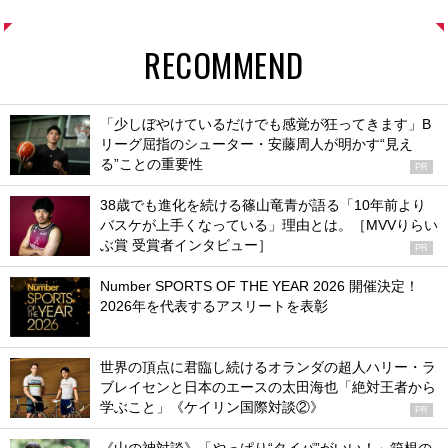
RECOMMEND
「少しぼやけているだけでも感覚が狂ってきます」B
リーグ屈指のシューター・安藤周人が明かす“見え
る”ことの重要性
PR
38歳でも進化を続ける篠山竜青が語る「10年前より
バスケが上手くなっている」理由とは。［MVVりらい
ぶ賞 受賞者インタビュー］
PR
Number SPORTS OF THE YEAR 2026 開催決定！
2026年を代表するアスリートを表彰
世界の頂点に君臨し続けるオランダの超人ハリー・ラ
ブレイセンと日本のエースの太田海也「絶対王者から
学ぶこと」《ケイリン国際対談②》
PR