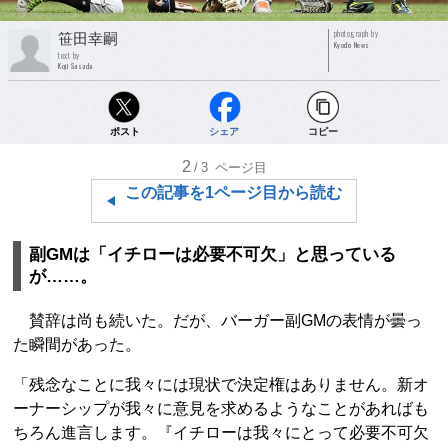
photograph by
笹田幸嗣
Kyodo News
text by
Koji Sasada
ポスト
シェア
コピー
2
/3
ページ目
この記事を1ページ目から読む
副GMは「イチローは必要不可欠」と思っている
が……。
賛辞は尚も続いた。だが、バーガー副GMの表情が曇っ
た瞬間があった。
「残念なことに我々には現状で決定権はありません。新オ
ーナーシップが我々に意見を求めるようなことがあればも
ちろん進言します。『イチローは我々にとって必要不可欠