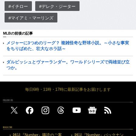
#イチロー
#デレク・ジーター
#マイアミ・マーリンズ
MLBの前後の記事
メジャーに3つめのリーグ？ 複雑怪奇な野球小説。～小さな事実
をちりばめた、壮大なホラ話～
ダルビッシュとヴァーランダー。ワールドシリーズで両雄並び立
つか。
毎日6時・11時・17時に最新記事をお届けします
FOLLOW US
MAGAZINE
雑誌『Number』購読のご案
雑誌『Number』バックナン