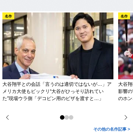
名作
名作
大谷翔平との会話「言うのは適切ではないが…」ア
大谷翔
メリカ大使もビックリ“大谷がひっそり訪れてい
影響の
た”現場ウラ側「デコピン用のビザを渡すと…」
のホン
その他の名作記事 >