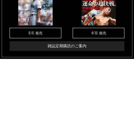
8/6
4/16
発売
発売
雑誌定期購読のご案内