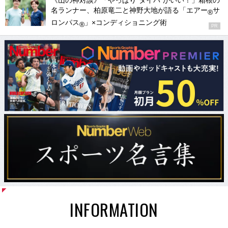
《山の神対談》「やっぱり“タイパ”がいい！」箱根の
名ランナー、柏原竜二と神野大地が語る「エアー
サ
®
ロンパス
」×コンディショニング術
®
PR
INFORMATION