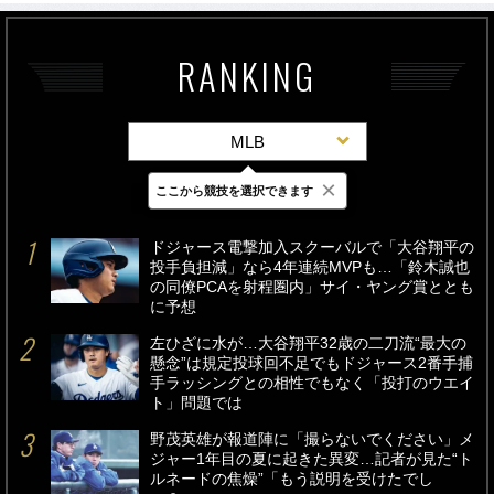
RANKING
MLB
×
ここから競技を選択できます
最新
24時間
週間
ドジャース電撃加入スクーバルで「大谷翔平の
投手負担減」なら4年連続MVPも…「鈴木誠也
の同僚PCAを射程圏内」サイ・ヤング賞ととも
に予想
左ひざに水が…大谷翔平32歳の二刀流“最大の
懸念”は規定投球回不足でもドジャース2番手捕
手ラッシングとの相性でもなく「投打のウエイ
ト」問題では
野茂英雄が報道陣に「撮らないでください」メ
ジャー1年目の夏に起きた異変…記者が見た“ト
ルネードの焦燥”「もう説明を受けたでし