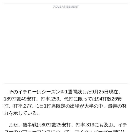
ADVERTISEMENT
そのイチローはシーズンを1週間残した9月25日現在、
189打数49安打、打率.259。代打に限っては94打数26安
打、打率.277。1日1打席限定の出場が大半の中、最善の努
力を示している。
また、後半戦は80打数25安打、打率.313にも及ぶ。イチ
ローのパフォーマンスについて、マイク・バーガー副GM