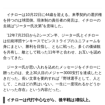
イチローは10月22日に44歳を迎える。来季契約の選択権
を持つのは球団側。現体制の責任者の発言は、イチローの
去就は“ジーター氏次第”を意味した。
'12年7月23日から2シーズン半、ジーター氏とイチロー
は伝統球団ヤンキースでピンストライプのユニフォームを
身にまとい、勝利を目指し、ともに戦った。多くの価値観
を共有し、敵として戦った11年半と合わせ、お互いを認め
合ってきた。
ジーター氏が思い入れを込めたメッセージをイチローに
贈ったのは、史上30人目のメジャー3000安打を達成したと
きだった。長い文章を要約すれば『野球選手として、人と
して、これほどの男はいない。一生に一度現れるかどうか
といった存在』という内容だった。
イチローは代打中心ながら、後半戦は3割以上。