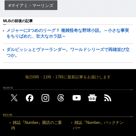
#マイアミ・マーリンズ
MLBの前後の記事
メジャーに3つめのリーグ？ 複雑怪奇な野球小説。～小さな事実
をちりばめた、壮大なホラ話～
ダルビッシュとヴァーランダー。ワールドシリーズで両雄並び立
つか。
毎日6時・11時・17時に最新記事をお届けします
FOLLOW US
MAGAZINE
雑誌『Number』購読のご案
雑誌『Number』バックナン
内
バー