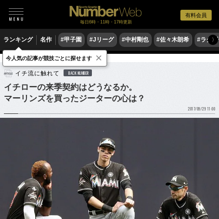
有料会員
毎日6時・11時・17時更新
ランキング
名作
#甲子園
#Jリーグ
#中村剛也
#佐々木朗希
#ラグ
〉
×
今人気の記事が競技ごとに探せます
野球
MLB
イチ流に触れて
BACK NUMBER
イチローの来季契約はどうなるか。
マーリンズを買ったジーターの心は？
2017/09/29 11:00