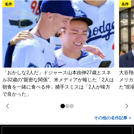
名作
名作
「おかしな2人だ」ドジャース山本由伸27歳とスネ
大谷翔
ル32歳の“親密な関係”、米メディアが報じた「2人は
メリカ
朝食を一緒に食べる仲」捕手スミスは「2人が味方
た”現
で良かった」
その他の名作記事 >