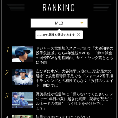
RANKING
MLB
×
ここから競技を選択できます
最新
24時間
週間
ドジャース電撃加入スクーバルで「大谷翔平の
投手負担減」なら4年連続MVPも…「鈴木誠也
の同僚PCAを射程圏内」サイ・ヤング賞ととも
に予想
左ひざに水が…大谷翔平32歳の二刀流“最大の
懸念”は規定投球回不足でもドジャース2番手捕
手ラッシングとの相性でもなく「投打のウエイ
ト」問題では
野茂英雄が報道陣に「撮らないでください」メ
ジャー1年目の夏に起きた異変…記者が見た“ト
ルネードの焦燥”「もう説明を受けたでし
ょ？」
注目すべきは“YU”だけじゃない！