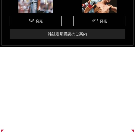
8/6
4/16
発売
発売
雑誌定期購読のご案内