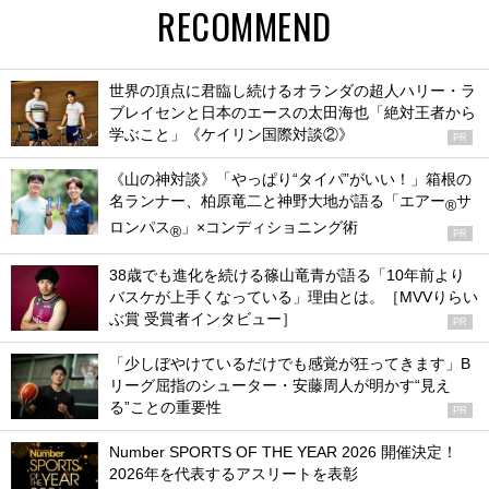
RECOMMEND
世界の頂点に君臨し続けるオランダの超人ハリー・ラ
ブレイセンと日本のエースの太田海也「絶対王者から
学ぶこと」《ケイリン国際対談②》
PR
《山の神対談》「やっぱり“タイパ”がいい！」箱根の
名ランナー、柏原竜二と神野大地が語る「エアー
サ
®
ロンパス
」×コンディショニング術
®
PR
38歳でも進化を続ける篠山竜青が語る「10年前より
バスケが上手くなっている」理由とは。［MVVりらい
ぶ賞 受賞者インタビュー］
PR
「少しぼやけているだけでも感覚が狂ってきます」B
リーグ屈指のシューター・安藤周人が明かす“見え
る”ことの重要性
PR
Number SPORTS OF THE YEAR 2026 開催決定！
2026年を代表するアスリートを表彰