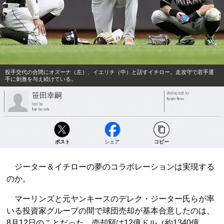
投手交代の合間にオズーナ（左）、イエリチ（中）と話すイチロー。走攻守で若手選
手に刺激を与え続けている。
photograph by
笹田幸嗣
Kyodo News
text by
Koji Sasada
ポスト
シェア
コピー
ジーター＆イチローの夢のコラボレーションは実現する
のか。
マーリンズと元ヤンキースのデレク・ジーター氏らが率
いる投資家グループの間で球団売却が基本合意したのは、
8月12日のことだった。売却額は12億ドル（約1340億